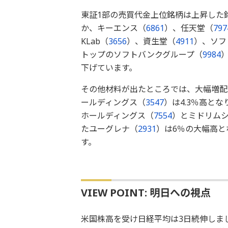
東証1部の売買代金上位銘柄は上昇した銘
か、キーエンス（
6861
）、任天堂（
797
KLab（
3656
）、資生堂（
4911
）、ソフ
トップのソフトバンクグループ（
9984
下げています。
その他材料が出たところでは、大幅増配
ールディングス（
3547
）は4.3％高と
ホールディングス（
7554
）とミドリム
たユーグレナ（
2931
）は6％の大幅高と
す。
VIEW POINT: 明日への視点
米国株高を受け日経平均は3日続伸しま