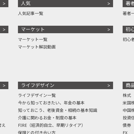
人気
著
人気記事一覧
著者
マーケット
初
マーケット一覧
初心
マーケット解説動画
ライフデザイン
商
ライフデザイン一覧
株式
今から知っておきたい、年金の基本
米国
知っておこう、老後資金・相続の基本知識
中国
介護に関わるお金・制度の基本
投資
考え
FIRE（経済的自立、早期リタイア）
債券
保険との付き合い方
FX