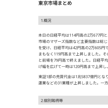
東京市場まとめ
1.概況
本日の日経平均は114円高の2万677円と
市場のマザーズ指数など主要指数は総じ
を受け、日経平均は42円高の2万605
まもなく119円高まで上昇しました。
と前場を79円高で終えました。日経平
げ幅を広げて一時は120円高まで上昇し
東証1部の売買代金は1兆5837億円と
運業などの31業種が上昇しました。一
2.個別銘柄等