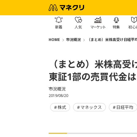
新着
人気
マーケット
特集
初心
HOME
市況概況
（まとめ）米株高受け日経平均
（まとめ）米株高受
東証1部の売買代金は
市況概況
2019/08/20
株式
マネックス
日経平均