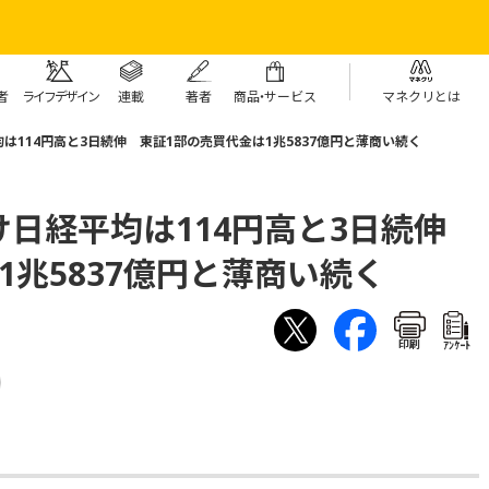
者
ライフデザイン
連載
著者
商
品・
サービス
マネクリとは
は114円高と3日続伸 東証1部の売買代金は1兆5837億円と薄商い続く
け日経平均は114円高と3日続伸
1兆5837億円と薄商い続く
印刷
ｱﾝｹｰﾄ