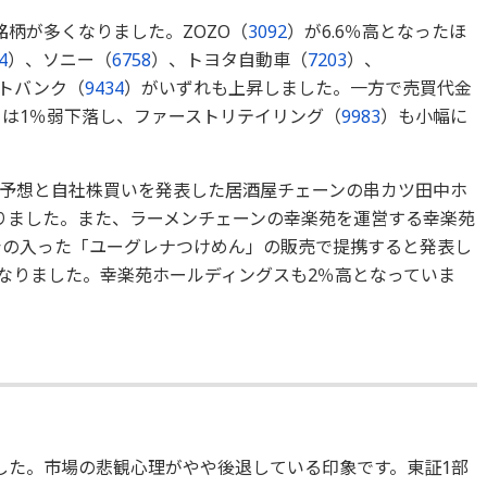
柄が多くなりました。ZOZO（
3092
）が6.6％高となったほ
4
）、ソニー（
6758
）、トヨタ自動車（
7203
）、
トバンク（
9434
）がいずれも上昇しました。一方で売買代金
）は1％弱下落し、ファーストリテイリング（
9983
）も小幅に
予想と自社株買いを発表した居酒屋チェーンの串カツ田中ホ
なりました。また、ラーメンチェーンの幸楽苑を運営する幸楽苑
シの入った「ユーグレナつけめん」の販売で提携すると発表し
なりました。幸楽苑ホールディングスも2％高となっていま
した。市場の悲観心理がやや後退している印象です。東証1部