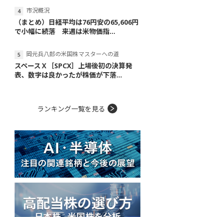
市況概況
（まとめ）日経平均は76円安の65,606円
で小幅に続落 来週は米物価指...
岡元兵八郎の米国株マスターへの道
スペースＸ［SPCX］上場後初の決算発
表、数字は良かったが株価が下落...
ランキング一覧を見る