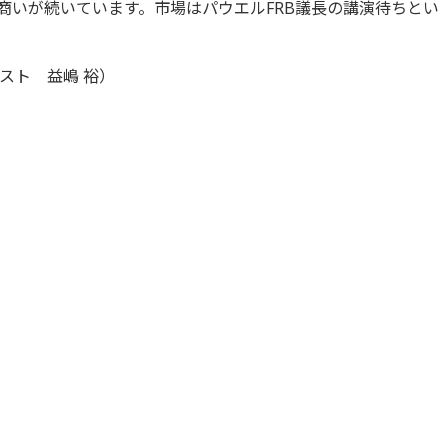
薄商いが続いています。市場はパウエルFRB議長の講演待ちとい
スト 益嶋 裕）