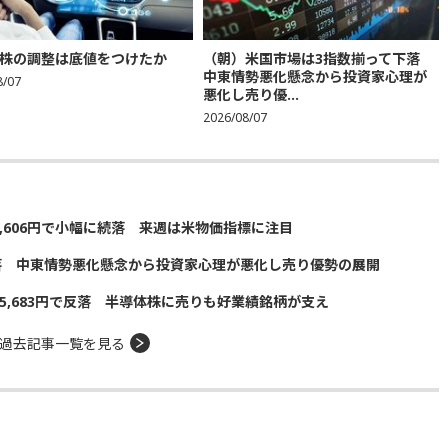
株の調整は底値をつけたか
（朝）米国市場は3指数揃って下落
中東情勢悪化懸念から投資家心理が
8/07
悪化し売り優...
2026/08/07
5,606円で小幅に続落 来週は米物価指標に注目
落 中東情勢悪化懸念から投資家心理が悪化し売り優勢の展開
5,683円で反落 半導体株に売りも好業績銘柄が支え
過去記事一覧を見る