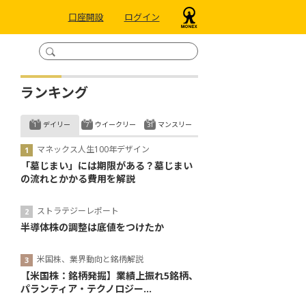
口座開設
ログイン
ランキング
デイリー
ウイークリー
マンスリー
マネックス人生100年デザイン
「墓じまい」には期限がある？墓じまい
の流れとかかる費用を解説
ストラテジーレポート
半導体株の調整は底値をつけたか
米国株、業界動向と銘柄解説
【米国株：銘柄発掘】業績上振れ5銘柄、
パランティア・テクノロジー...