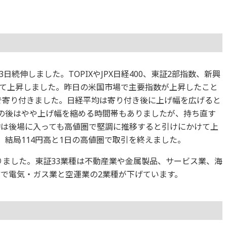
3日続伸しました。TOPIXやJPX日経400、東証2部指数、新興
て上昇しました。昨日の米国市場で主要指数が上昇したこと
円で寄り付きました。日経平均は寄り付き後に上げ幅を広げると
その後はやや上げ幅を縮める時間帯もありましたが、持ち直す
均は後場に入っても高値圏で堅調に推移すると引けにかけて上
、結局114円高と1日の高値圏で取引を終えました。
なりました。東証33業種は不動産業や金属製品、サービス業、海
方で電気・ガス業と空運業の2業種が下げています。