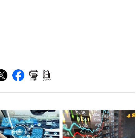
印刷
ｱﾝｹｰﾄ