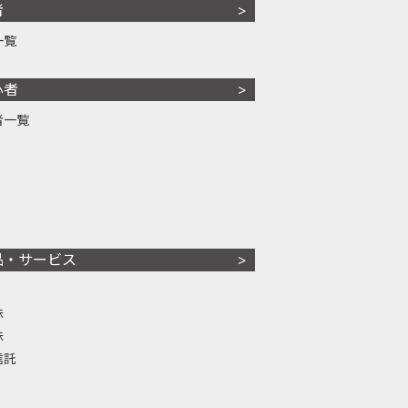
者
一覧
心者
者一覧
品・サービス
株
株
信託