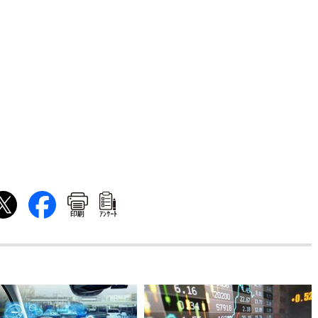
印刷
ｱﾝｹｰﾄ