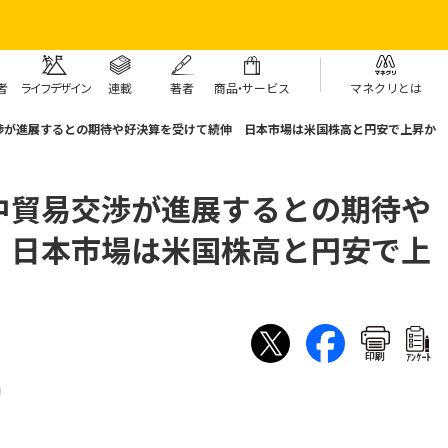
者
ライフデザイン
連載
著者
商
品・
サービス
マネクリとは
渉が進展するとの期待や好決算を受けて続伸 日本市場は米国株高と円安で上昇か
中貿易交渉が進展するとの期待や
 日本市場は米国株高と円安で上
印刷
ｱﾝｹｰﾄ