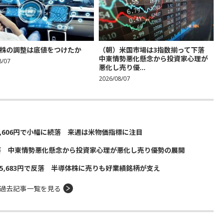
株の調整は底値をつけたか
（朝）米国市場は3指数揃って下落
中東情勢悪化懸念から投資家心理が
8/07
悪化し売り優...
2026/08/07
5,606円で小幅に続落 来週は米物価指標に注目
落 中東情勢悪化懸念から投資家心理が悪化し売り優勢の展開
5,683円で反落 半導体株に売りも好業績銘柄が支え
過去記事一覧を見る