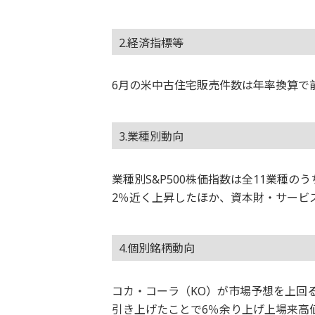
2.経済指標等
6月の米中古住宅販売件数は年率換算で前
3.業種別動向
業種別S&P500株価指数は全11業種
2％近く上昇したほか、資本財・サービ
4.個別銘柄動向
コカ・コーラ（KO）が市場予想を上回
引き上げたことで6％余り上げ上場来高