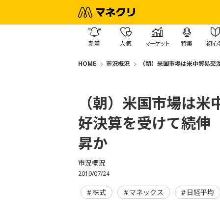
新着
人気
マーケット
特集
初心
HOME
市況概況
（朝）米国市場は米中貿易交
（朝）米国市場は米
好決算を受けて続伸
昇か
市況概況
2019/07/24
株式
マネックス
日経平均