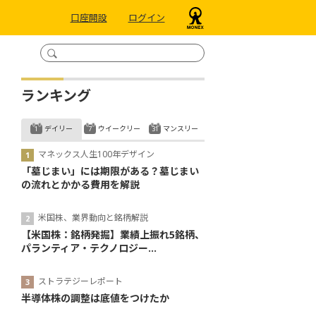
口座開設
ログイン
ランキング
デイリー
ウイークリー
マンスリー
マネックス人生100年デザイン
「墓じまい」には期限がある？墓じまい
の流れとかかる費用を解説
米国株、業界動向と銘柄解説
【米国株：銘柄発掘】業績上振れ5銘柄、
パランティア・テクノロジー...
ストラテジーレポート
半導体株の調整は底値をつけたか