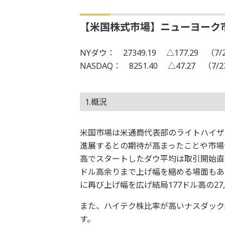
【米国株式市場】ニューヨーク
NYダウ： 27349.19 △177.29 （7/
NASDAQ： 8251.40 △47.27 （7/
1.概況
米国市場は米通商代表部のライトハイザ
進展するとの期待が高まったことや市場
高でスタートしたダウ平均は取引開始直
ドル高余りまで上げ幅を縮める場面もあ
に再び上げ幅を広げ結局177ドル高の27
また、ハイテク株比率が高いナスダック総
す。