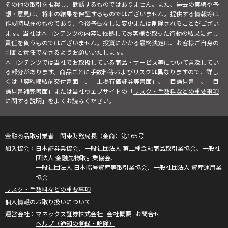
その他の取引を推奨し、勧誘するものではありません。また、過去の実績や予
想・意見は、将来の結果を保証するものではございません。提供する情報等は
作成時現在のものであり、今後予告なしに変更または削除されることがござい
ます。当社は本コンテンツの内容に依拠してお客様が取った行動の結果に対し
責任を負うものではございません。投資にかかる最終決定は、お客様ご自身の
判断と責任でなさるようお願いいたします。
本コンテンツでは当社でお取扱している商品・サービス等について言及してい
る部分があります。商品ごとに手数料等およびリスクは異なりますので、詳し
くは「契約締結前交付書面」、「上場有価証券等書面」、「目論見書」、「目
論見書補完書面」または当社ウェブサイトの「
リスク・手数料などの重要事項
に関する説明
」をよくお読みください。
金融商品取引業者 関東財務局長（金商）第165号
日本証券業協会、一般社団法人 第二種金融商品取引業協会、一般社
団法人 金融先物取引業協会、
一般社団法人 日本暗号資産等取引業協会、一般社団法人 資産運用業
協会
リスク・手数料などの重要事項
個人情報のお取り扱いについて
マネックス証券株式会社
会社概要
お問合せ
ヘルプ（通知の登録・解除）