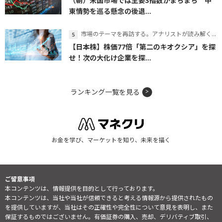
（朝）米国市場では主要3指数がまちまち 中
東情勢を巡る懸念の後退...
市場のテーマを再訪する。アナリストが読み解くテーマの本質
【日本株】株価77倍「第二のキオクシア」を探
せ！次の大化け企業を探...
ランキング一覧を見る
お金を学び、マーケットを知り、未来を描く
ご留意事項
本コンテンツは、情報提供を目的として行っております。
本コンテンツは、当社や当社が信頼できると考える情報源から提供されたもの
を提供していますが、当社はその正確性や完全性について意見を表明し、また
保証するものではございません。有価証券の購入、売却、デリバティブ取引、