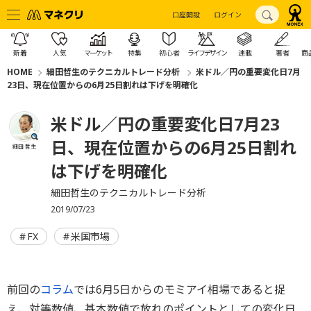
口座開設
ログイン
新着
人気
マーケット
特集
初心者
ライフデザイン
連載
著者
商
HOME
細田哲生のテクニカルトレード分析
米ドル／円の重要変化日7月
23日、現在位置からの6月25日割れは下げを明確化
米ドル／円の重要変化日7月23
日、現在位置からの6月25日割れ
細田 哲生
は下げを明確化
細田哲生のテクニカルトレード分析
2019/07/23
FX
米国市場
前回の
コラム
では6月5日からのモミアイ相場であると捉
え、対等数値、基本数値で放れのポイントとしての変化日