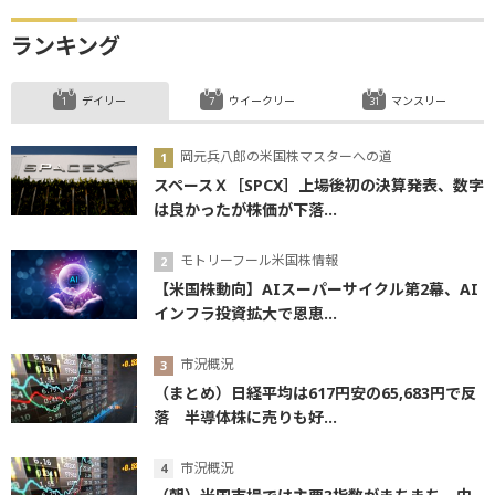
ランキング
デイリー
ウイークリー
マンスリー
岡元兵八郎の米国株マスターへの道
スペースＸ［SPCX］上場後初の決算発表、数字
は良かったが株価が下落...
モトリーフール米国株情報
【米国株動向】AIスーパーサイクル第2幕、AI
インフラ投資拡大で恩恵...
市況概況
（まとめ）日経平均は617円安の65,683円で反
落 半導体株に売りも好...
市況概況