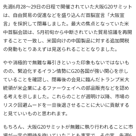
先週6月28～29日の日程で開催されていた大阪G20サミット
は、自由貿易の促進などを盛り込んだ首脳宣言「大阪宣
言」を採択して閉幕しました。最大の焦点となっていた米
中首脳会談は、5月初旬から中断されていた貿易協議を再開
することで一致し、米国向けの中国製品に対する追加関税
の発動もとりあえずは見送られることとなりました。
やや消極的で無難な幕引きといった印象もないではないも
のの、緊迫化するイラン情勢にG20各国が強い関心を示し
ていることを確認し、閉幕後の会見に臨んだトランプ米大
統領が米企業によるファーウェイへの部品販売などを認め
る考えを示しました。これらのことが週明け以降、市場の
リスク回避ムードを一旦後退させることに大いに貢献する
と見ていいものと思われます。
もちろん、大阪G20サミットが無難に執り行われることに市
場が一定の期待を抱いていたことも事実で、その実、先週6