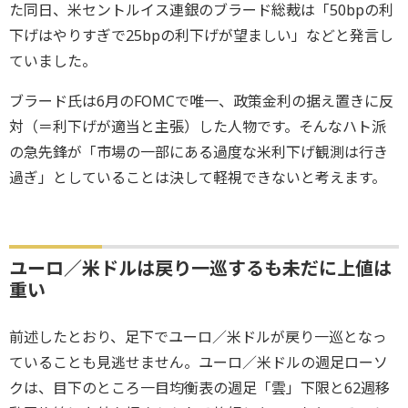
た同日、米セントルイス連銀のブラード総裁は「50bpの利
下げはやりすぎで25bpの利下げが望ましい」などと発言し
ていました。
ブラード氏は6月のFOMCで唯一、政策金利の据え置きに反
対（＝利下げが適当と主張）した人物です。そんなハト派
の急先鋒が「市場の一部にある過度な米利下げ観測は行き
過ぎ」としていることは決して軽視できないと考えます。
ユーロ／米ドルは戻り一巡するも未だに上値は
重い
前述したとおり、足下でユーロ／米ドルが戻り一巡となっ
ていることも見逃せません。ユーロ／米ドルの週足ローソ
クは、目下のところ一目均衡表の週足「雲」下限と62週移