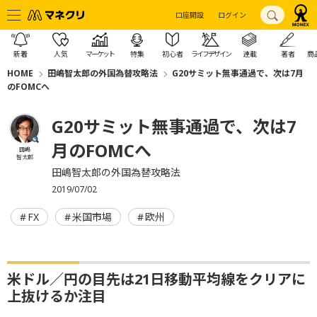
口座開設
ログイン
新着
人気
マーケット
特集
初心者
ライフデザイン
連載
著者
商
HOME
田嶋智太郎の外国為替攻略法
G20サミット無事通過で、次は7月
のFOMCへ
G20サミット無事通過で、次は7
月のFOMCへ
田嶋
智太郎
田嶋智太郎の外国為替攻略法
2019/07/02
FX
米国市場
欧州
米ドル／円の目先は21日移動平均線をクリアに
上抜けるか注目