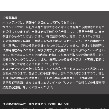
ご留意事項
本コンテンツは、情報提供を目的として行っております。
本コンテンツは、当社や当社が信頼できると考える情報源から提供されたもの
を提供していますが、当社はその正確性や完全性について意見を表明し、また
保証するものではございません。有価証券の購入、売却、デリバティブ取引、
その他の取引を推奨し、勧誘するものではありません。また、過去の実績や予
想・意見は、将来の結果を保証するものではございません。提供する情報等は
作成時現在のものであり、今後予告なしに変更または削除されることがござい
ます。当社は本コンテンツの内容に依拠してお客様が取った行動の結果に対し
責任を負うものではございません。投資にかかる最終決定は、お客様ご自身の
判断と責任でなさるようお願いいたします。
本コンテンツでは当社でお取扱している商品・サービス等について言及してい
る部分があります。商品ごとに手数料等およびリスクは異なりますので、詳し
くは「契約締結前交付書面」、「上場有価証券等書面」、「目論見書」、「目
論見書補完書面」または当社ウェブサイトの「
リスク・手数料などの重要事項
に関する説明
」をよくお読みください。
金融商品取引業者 関東財務局長（金商）第165号