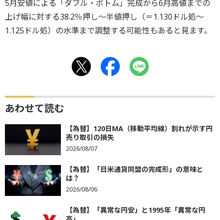
5月安値による「ダブル・ボトム」完成から6月高値までの
上げ幅に対する38.2％押し～半値押し（＝1.130ドル処～
1.125ドル処）の水準まで調整する可能性もあると見ます。
あわせて読む
【為替】120日MA（移動平均線）割れが示す円
売り取引の損失
2026/08/07
【為替】「日米通貨同盟の完成形」の意味と
は？
2026/08/06
【為替】「異常な円安」と1995年「異常な円
高」