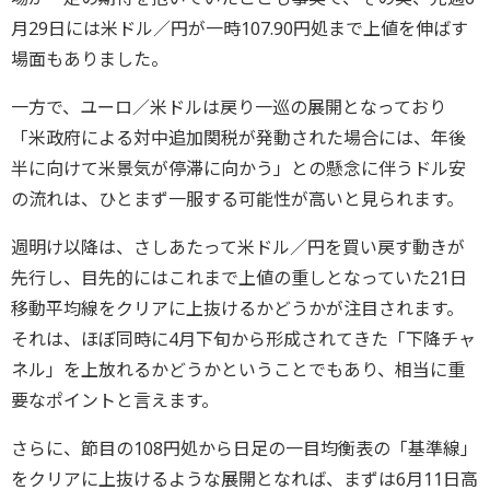
月29日には米ドル／円が一時107.90円処まで上値を伸ばす
場面もありました。
一方で、ユーロ／米ドルは戻り一巡の展開となっており
「米政府による対中追加関税が発動された場合には、年後
半に向けて米景気が停滞に向かう」との懸念に伴うドル安
の流れは、ひとまず一服する可能性が高いと見られます。
週明け以降は、さしあたって米ドル／円を買い戻す動きが
先行し、目先的にはこれまで上値の重しとなっていた21日
移動平均線をクリアに上抜けるかどうかが注目されます。
それは、ほぼ同時に4月下旬から形成されてきた「下降チャ
ネル」を上放れるかどうかということでもあり、相当に重
要なポイントと言えます。
さらに、節目の108円処から日足の一目均衡表の「基準線」
をクリアに上抜けるような展開となれば、まずは6月11日高