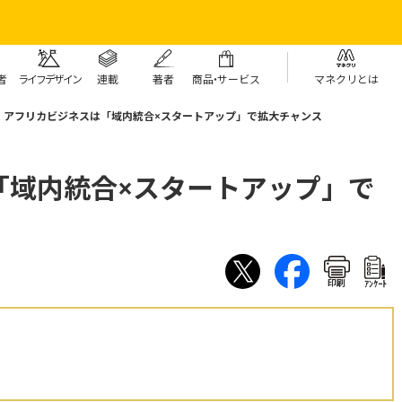
者
ライフデザイン
連載
著者
商
品・
サービス
マネクリとは
アフリカビジネスは「域内統合×スタートアップ」で拡大チャンス
「域内統合×スタートアップ」で
印刷
ｱﾝｹｰﾄ