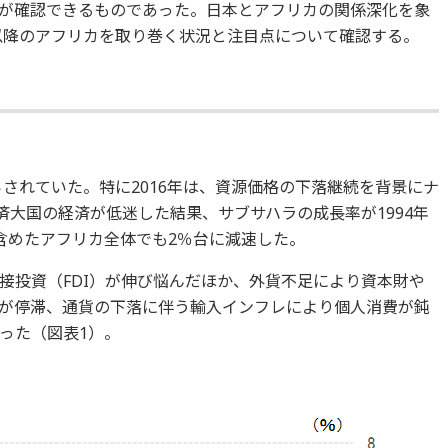
が確認できるものであった。日本とアフリカの関係深化を象
年以降のアフリカを取り巻く状況と注目点について確認する。
らされていた。特に2016年は、資源価格の下落継続を背景にナ
済大国の経済が低迷した結果、サブサハラの成長率が1994年
含めたアフリカ全体でも2％台に減速した。
接投資（FDI）が伸び悩んだほか、外貨不足により資本財や
が停滞、通貨の下落に伴う輸入インフレにより個人消費が鈍
った（図表1）。