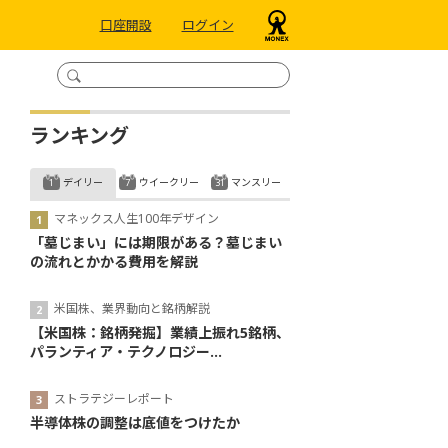
口座開設
ログイン
ランキング
デイリー
ウイークリー
マンスリー
マネックス人生100年デザイン
「墓じまい」には期限がある？墓じまい
の流れとかかる費用を解説
米国株、業界動向と銘柄解説
【米国株：銘柄発掘】業績上振れ5銘柄、
パランティア・テクノロジー...
ストラテジーレポート
半導体株の調整は底値をつけたか