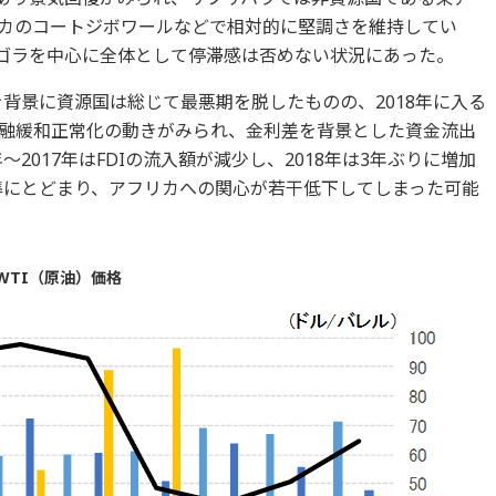
カのコートジボワールなどで相対的に堅調さを維持してい
ゴラを中心に全体として停滞感は否めない状況にあった。
を背景に資源国は総じて最悪期を脱したものの、2018年に入る
融緩和正常化の動きがみられ、金利差を背景とした資金流出
～2017年はFDIの流入額が減少し、2018年は3年ぶりに増加
水準にとどまり、アフリカへの関心が若干低下してしまった可能
WTI（原油）価格