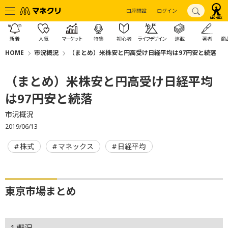
口座開設
ログイン
新着
人気
マーケット
特集
初心者
ライフデザイン
連載
著者
商
HOME
市況概況
（まとめ）米株安と円高受け日経平均は97円安と続落
（まとめ）米株安と円高受け日経平均
は97円安と続落
市況概況
2019/06/13
株式
マネックス
日経平均
東京市場まとめ