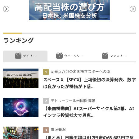
ランキング
デイリー
ウイークリー
マンスリー
岡元兵八郎の米国株マスターへの道
スペースＸ［SPCX］上場後初の決算発表、数字
は良かったが株価が下落...
モトリーフール米国株情報
【米国株動向】AIスーパーサイクル第2幕、AI
インフラ投資拡大で恩恵...
市況概況
（まとめ）日経平均は617円安の65,683円で反