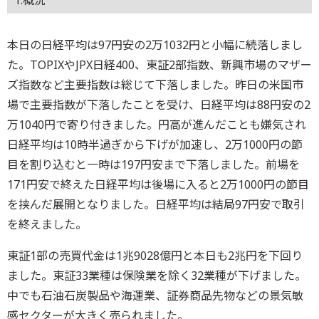
1.概況
本日の日経平均は97円安の2万1032円と小幅に続落しまし
た。TOPIXやJPX日経400、東証2部指数、新興市場のマザー
ズ指数など主要指数は総じて下落しました。昨日の米国市
場で主要指数が下落したことを受け、日経平均は88円安の2
万1040円で寄り付きました。円高が進んだことも嫌気され
日経平均は10時半過ぎから下げが加速し、2万1000円の節
目を割り込むと一時は197円安まで下落しました。前場を
171円安で終えた日経平均は後場に入ると2万1000円の節目
を挟んだ展開となりました。日経平均は結局97円安で取引
を終えました。
東証1部の売買代金は1兆9028億円と本日も2兆円を下回り
ました。東証33業種は保険業を除く32業種が下げました。
中でも石油石炭製品や海運業、証券商品先物などの景気敏
感セクターが大きく売られました。