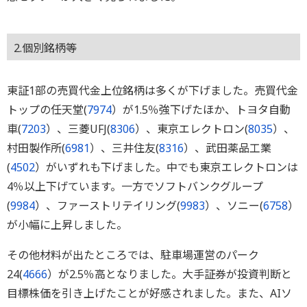
2.個別銘柄等
東証1部の売買代金上位銘柄は多くが下げました。売買代金
トップの任天堂(
7974
）が1.5％強下げたほか、トヨタ自動
車(
7203
）、三菱UFJ(
8306
）、東京エレクトロン(
8035
）、
村田製作所(
6981
）、三井住友(
8316
）、武田薬品工業
(
4502
）がいずれも下げました。中でも東京エレクトロンは
4％以上下げています。一方でソフトバンクグループ
(
9984
）、ファーストリテイリング(
9983
）、ソニー(
6758
）
が小幅に上昇しました。
その他材料が出たところでは、駐車場運営のパーク
24(
4666
）が2.5％高となりました。大手証券が投資判断と
目標株価を引き上げたことが好感されました。また、AIソ