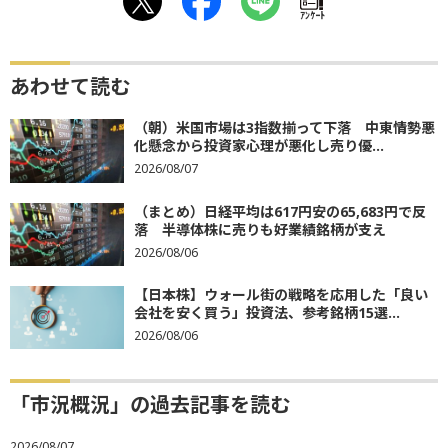
ｱﾝｹｰﾄ
あわせて読む
（朝）米国市場は3指数揃って下落 中東情勢悪
化懸念から投資家心理が悪化し売り優...
2026/08/07
（まとめ）日経平均は617円安の65,683円で反
落 半導体株に売りも好業績銘柄が支え
2026/08/06
【日本株】ウォール街の戦略を応用した「良い
会社を安く買う」投資法、参考銘柄15選...
2026/08/06
「市況概況」の過去記事を読む
2026/08/07