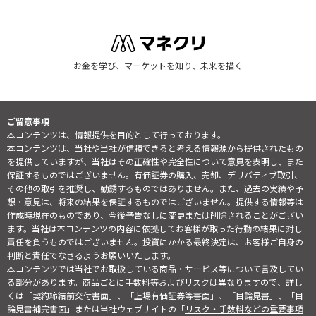
お金を学び、マーケットを知り、未来を描く
ご留意事項
本コンテンツは、情報提供を目的として行っております。
本コンテンツは、当社や当社が信頼できると考える情報源から提供されたもの
を提供していますが、当社はその正確性や完全性について意見を表明し、また
保証するものではございません。有価証券の購入、売却、デリバティブ取引、
その他の取引を推奨し、勧誘するものではありません。また、過去の実績や予
想・意見は、将来の結果を保証するものではございません。提供する情報等は
作成時現在のものであり、今後予告なしに変更または削除されることがござい
ます。当社は本コンテンツの内容に依拠してお客様が取った行動の結果に対し
責任を負うものではございません。投資にかかる最終決定は、お客様ご自身の
判断と責任でなさるようお願いいたします。
本コンテンツでは当社でお取扱している商品・サービス等について言及してい
る部分があります。商品ごとに手数料等およびリスクは異なりますので、詳し
くは「契約締結前交付書面」、「上場有価証券等書面」、「目論見書」、「目
論見書補完書面」または当社ウェブサイトの「
リスク・手数料などの重要事項