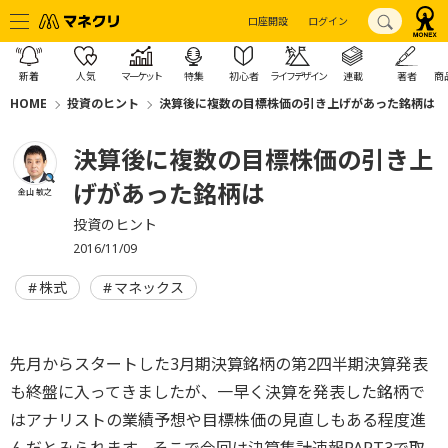
口座開設
ログイン
新着
人気
マーケット
特集
初心者
ライフデザイン
連載
著者
商
HOME
投資のヒント
決算後に複数の目標株価の引き上げがあった銘柄は
決算後に複数の目標株価の引き上
げがあった銘柄は
金山 敏之
投資のヒント
2016/11/09
株式
マネックス
先月からスタートした3月期決算銘柄の第2四半期決算発表
も終盤に入ってきましたが、一早く決算を発表した銘柄で
はアナリストの業績予想や目標株価の見直しもある程度進