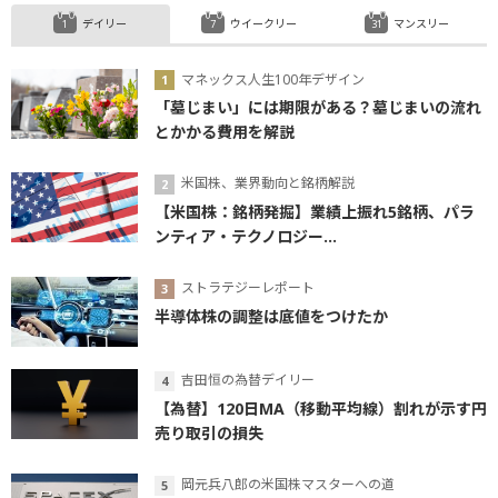
デイリー
ウイークリー
マンスリー
マネックス人生100年デザイン
「墓じまい」には期限がある？墓じまいの流れ
とかかる費用を解説
米国株、業界動向と銘柄解説
【米国株：銘柄発掘】業績上振れ5銘柄、パラ
ンティア・テクノロジー...
ストラテジーレポート
半導体株の調整は底値をつけたか
吉田恒の為替デイリー
【為替】120日MA（移動平均線）割れが示す円
売り取引の損失
岡元兵八郎の米国株マスターへの道