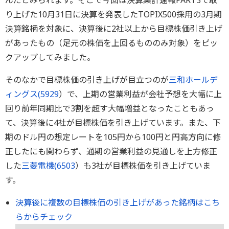
んだとみられます。そこで今回は決算集計速報PART3で取
り上げた10月31日に決算を発表したTOPIX500採用の3月期
決算銘柄を対象に、決算後に2社以上から目標株価引き上げ
があったもの（足元の株価を上回るもののみ対象）をピッ
クアップしてみました。
そのなかで目標株価の引き上げが目立つのが
三和ホールデ
ィングス(
5929
）で、上期の営業利益が会社予想を大幅に上
回り前年同期比で3割を超す大幅増益となったこともあっ
て、決算後に4社が目標株価を引き上げています。また、下
期のドル円の想定レートを105円から100円と円高方向に修
正したにも関わらず、通期の営業利益の見通しを上方修正
した
三菱電機(
6503
）も3社が目標株価を引き上げていま
す。
決算後に複数の目標株価の引き上げがあった銘柄はこち
らからチェック