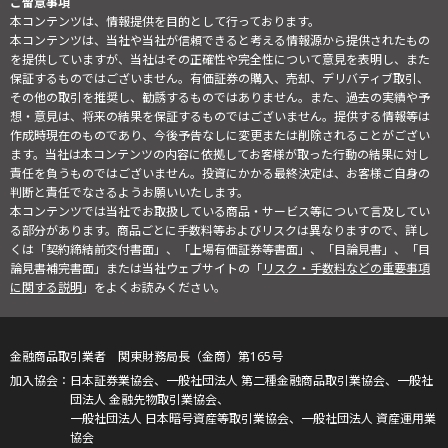
ご留意事項
本コンテンツは、情報提供を目的として行っております。
本コンテンツは、当社や当社が信頼できると考える情報源から提供されたもの
を提供していますが、当社はその正確性や完全性について意見を表明し、また
保証するものではございません。有価証券の購入、売却、デリバティブ取引、
その他の取引を推奨し、勧誘するものではありません。また、過去の実績や予
想・意見は、将来の結果を保証するものではございません。提供する情報等は
作成時現在のものであり、今後予告なしに変更または削除されることがござい
ます。当社は本コンテンツの内容に依拠してお客様が取った行動の結果に対し
責任を負うものではございません。投資にかかる最終決定は、お客様ご自身の
判断と責任でなさるようお願いいたします。
本コンテンツでは当社でお取扱している商品・サービス等について言及してい
る部分があります。商品ごとに手数料等およびリスクは異なりますので、詳し
くは「契約締結前交付書面」、「上場有価証券等書面」、「目論見書」、「目
論見書補完書面」または当社ウェブサイトの「
リスク・手数料などの重要事項
に関する説明
」をよくお読みください。
金融商品取引業者 関東財務局長（金商）第165号
日本証券業協会、一般社団法人 第二種金融商品取引業協会、一般社
団法人 金融先物取引業協会、
一般社団法人 日本暗号資産等取引業協会、一般社団法人 資産運用業
協会