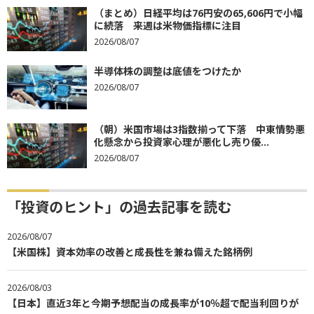
（まとめ）日経平均は76円安の65,606円で小幅
に続落 来週は米物価指標に注目
2026/08/07
半導体株の調整は底値をつけたか
2026/08/07
（朝）米国市場は3指数揃って下落 中東情勢悪
化懸念から投資家心理が悪化し売り優...
2026/08/07
「投資のヒント」の過去記事を読む
2026/08/07
【米国株】資本効率の改善と成長性を兼ね備えた銘柄例
2026/08/03
【日本】直近3年と今期予想配当の成長率が10％超で配当利回りが