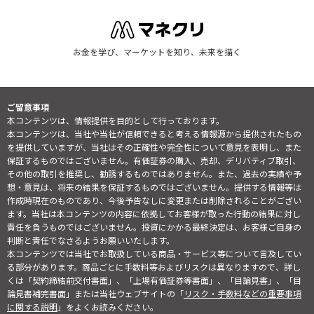
お金を学び、マーケットを知り、未来を描く
ご留意事項
本コンテンツは、情報提供を目的として行っております。
本コンテンツは、当社や当社が信頼できると考える情報源から提供されたもの
を提供していますが、当社はその正確性や完全性について意見を表明し、また
保証するものではございません。有価証券の購入、売却、デリバティブ取引、
その他の取引を推奨し、勧誘するものではありません。また、過去の実績や予
想・意見は、将来の結果を保証するものではございません。提供する情報等は
作成時現在のものであり、今後予告なしに変更または削除されることがござい
ます。当社は本コンテンツの内容に依拠してお客様が取った行動の結果に対し
責任を負うものではございません。投資にかかる最終決定は、お客様ご自身の
判断と責任でなさるようお願いいたします。
本コンテンツでは当社でお取扱している商品・サービス等について言及してい
る部分があります。商品ごとに手数料等およびリスクは異なりますので、詳し
くは「契約締結前交付書面」、「上場有価証券等書面」、「目論見書」、「目
論見書補完書面」または当社ウェブサイトの「
リスク・手数料などの重要事項
に関する説明
」をよくお読みください。