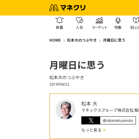
新着
人気
マーケット
特集
初心
HOME
松本大のつぶやき
月曜日に思う
月曜日に思う
松本大のつぶやき
2019/04/22
松本 大
マネックスグループ株式会社 取
@okimatsumoto
もっと見る