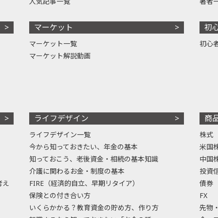
人気記事一覧
著者
マーケット
初
マーケット一覧
初心
マーケット解説動画
ライフデザイン
商
ライフデザイン一覧
株式
今から知っておきたい、年金の基本
米国
知っておこう、老後資金・相続の基本知識
中国
介護に関わるお金・制度の基本
投資
考え
FIRE（経済的自立、早期リタイア）
債券
保険との付き合い方
FX
いくらかかる？教育資金の貯め方、作り方
先物