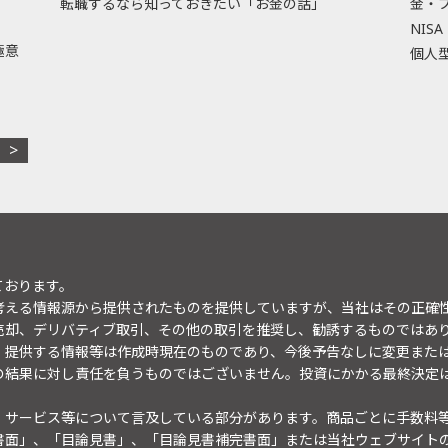
転職するなら知っておきたい「お金の話」
金・
NISA
極意
個人型
ております。
考える情報源から提供されたものを提供していますが、当社はその正確
売却、デリバティブ取引、その他の取引を推奨し、勧誘するものではあ
。提供する情報等は作成時現在のものであり、今後予告なしに変更また
の結果に対し責任を負うものではございません。投資にかかる最終決定
・サービス等について言及している部分があります。商品ごとに手数料
書面」、「目論見書」、「目論見書補完書面」または当社ウェブサイト