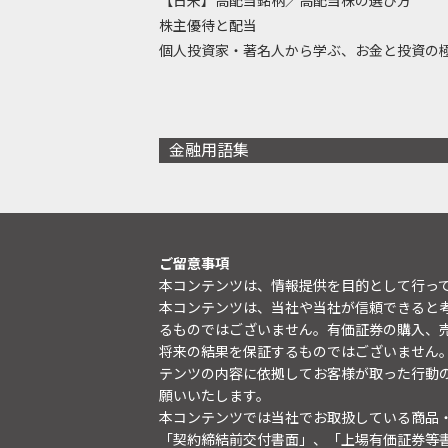
【日米】高配当銘柄／高配当株の選び方
株主優待と配当
個人投資家・著名人から学ぶ、お金と投資の
金融用語集
ご留意事項
本コンテンツは、情報提供を目的として行っ
本コンテンツは、当社や当社が信頼できると
るものではございません。有価証券の購入、
将来の結果を保証するものではございません
テンツの内容に依拠してお客様が取った行動
願いいたします。
本コンテンツでは当社でお取扱している商品
「契約締結前交付書面」、「上場有価証券等