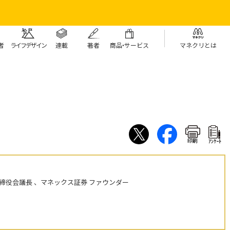
者
ライフデザイン
連載
著者
商
品・
サービス
マネクリとは
印刷
ｱﾝｹｰﾄ
締役会議長 、マネックス証券 ファウンダー