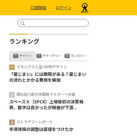
口座開設
ログイン
ランキング
デイリー
ウイークリー
マンスリー
マネックス人生100年デザイン
「墓じまい」には期限がある？墓じまい
の流れとかかる費用を解説
岡元兵八郎の米国株マスターへの道
スペースＸ［SPCX］上場後初の決算発
表、数字は良かったが株価が下落...
ストラテジーレポート
半導体株の調整は底値をつけたか