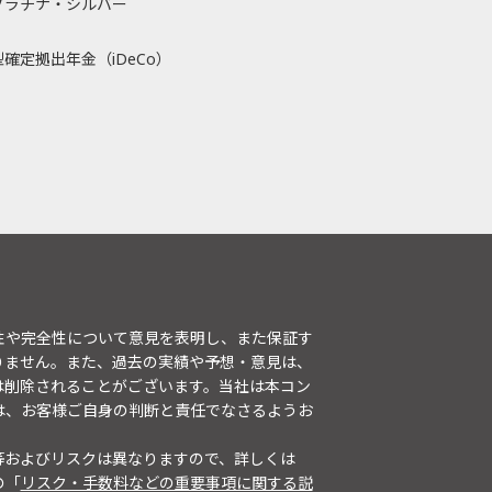
プラチナ・シルバー
確定拠出年金（iDeCo）
性や完全性について意見を表明し、また保証す
りません。また、過去の実績や予想・意見は、
は削除されることがございます。当社は本コン
は、お客様ご自身の判断と責任でなさるようお
等およびリスクは異なりますので、詳しくは
の「
リスク・手数料などの重要事項に関する説