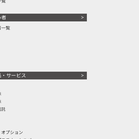
一覧
心者
者一覧
品・サービス
株
株
信託
・オプション