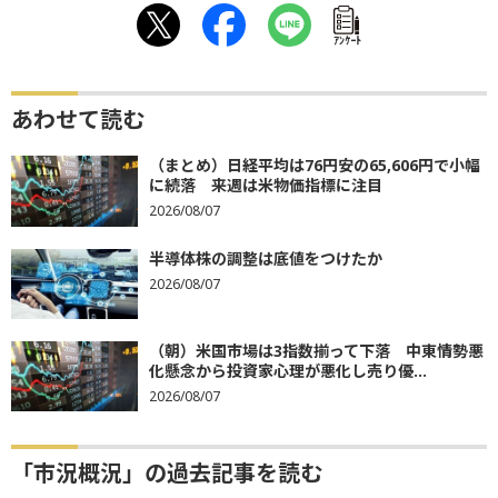
ｱﾝｹｰﾄ
あわせて読む
（まとめ）日経平均は76円安の65,606円で小幅
に続落 来週は米物価指標に注目
2026/08/07
半導体株の調整は底値をつけたか
2026/08/07
（朝）米国市場は3指数揃って下落 中東情勢悪
化懸念から投資家心理が悪化し売り優...
2026/08/07
「市況概況」の過去記事を読む