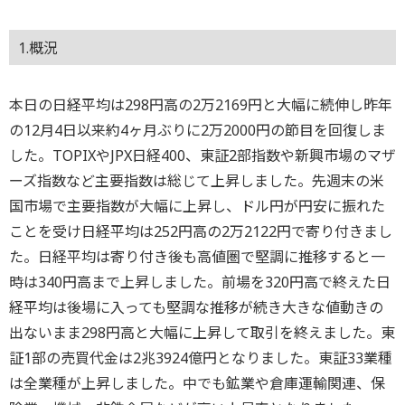
1.概況
本日の日経平均は298円高の2万2169円と大幅に続伸し昨年
の12月4日以来約4ヶ月ぶりに2万2000円の節目を回復しま
した。TOPIXやJPX日経400、東証2部指数や新興市場のマザ
ーズ指数など主要指数は総じて上昇しました。先週末の米
国市場で主要指数が大幅に上昇し、ドル円が円安に振れた
ことを受け日経平均は252円高の2万2122円で寄り付きまし
た。日経平均は寄り付き後も高値圏で堅調に推移すると一
時は340円高まで上昇しました。前場を320円高で終えた日
経平均は後場に入っても堅調な推移が続き大きな値動きの
出ないまま298円高と大幅に上昇して取引を終えました。東
証1部の売買代金は2兆3924億円となりました。東証33業種
は全業種が上昇しました。中でも鉱業や倉庫運輸関連、保