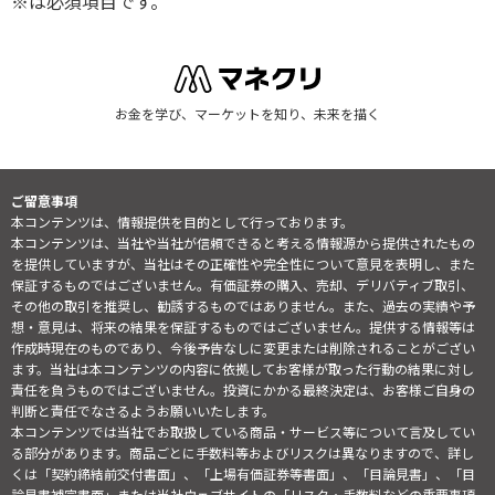
※は必須項目です。
お金を学び、マーケットを知り、未来を描く
ご留意事項
本コンテンツは、情報提供を目的として行っております。
本コンテンツは、当社や当社が信頼できると考える情報源から提供されたもの
を提供していますが、当社はその正確性や完全性について意見を表明し、また
保証するものではございません。有価証券の購入、売却、デリバティブ取引、
その他の取引を推奨し、勧誘するものではありません。また、過去の実績や予
想・意見は、将来の結果を保証するものではございません。提供する情報等は
作成時現在のものであり、今後予告なしに変更または削除されることがござい
ます。当社は本コンテンツの内容に依拠してお客様が取った行動の結果に対し
責任を負うものではございません。投資にかかる最終決定は、お客様ご自身の
判断と責任でなさるようお願いいたします。
本コンテンツでは当社でお取扱している商品・サービス等について言及してい
る部分があります。商品ごとに手数料等およびリスクは異なりますので、詳し
くは「契約締結前交付書面」、「上場有価証券等書面」、「目論見書」、「目