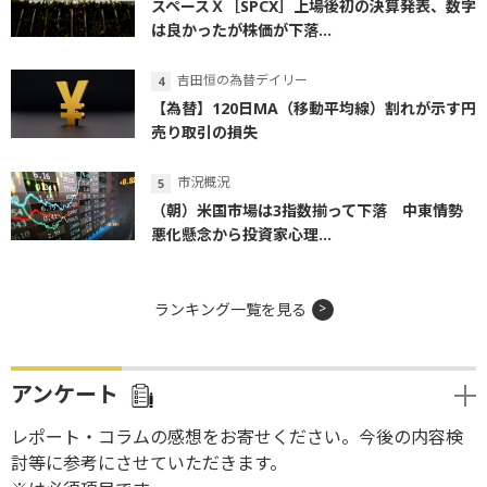
スペースＸ［SPCX］上場後初の決算発表、数字
は良かったが株価が下落...
吉田恒の為替デイリー
【為替】120日MA（移動平均線）割れが示す円
売り取引の損失
市況概況
（朝）米国市場は3指数揃って下落 中東情勢
悪化懸念から投資家心理...
ランキング一覧を見る
アンケート
レポート・コラムの感想をお寄せください。今後の内容検
討等に参考にさせていただきます。