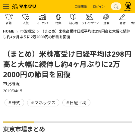
口座開設
ログイン
新着
人気
マーケット
特集
初心者
ライフデザイン
連載
著者
商
HOME
市況概況
（まとめ）米株高受け日経平均は298円高と大幅に続伸
し約4ヶ月ぶりに2万2000円の節目を回復
（まとめ）米株高受け日経平均は298円
高と大幅に続伸し約4ヶ月ぶりに2万
2000円の節目を回復
市況概況
2019/04/15
株式
マネックス
日経平均
東京市場まとめ