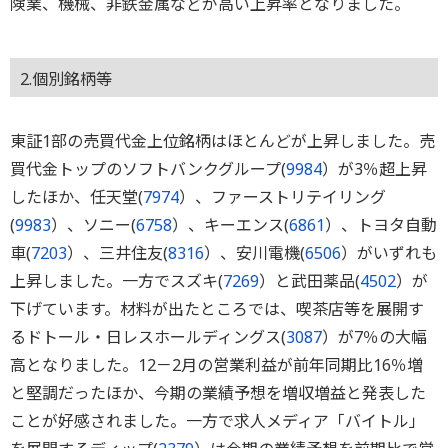
険業、機械、非鉄金属などが高い上昇率となりました。
2.個別銘柄等
東証1部の売買代金上位銘柄はほとんどが上昇しました。売
買代金トップのソフトバンクグループ(
9984
）が3％超上昇
したほか、任天堂(
7974
）、ファーストリテイリング
(
9983
）、ソニー(
6758
）、キーエンス(
6861
）、トヨタ自動
車(
7203
）、三井住友(
8316
）、安川電機(
6506
）がいずれも
上昇しました。一方でスズキ(
7269
）と武田薬品(
4502
）が
下げています。材料が出たところでは、喫茶店等を展開す
るドトール・日レスホールディングス(
3087
）が7％の大幅
高となりました。12－2月の営業利益が前年同期比16％増
と堅調だったほか、今期の業績予想を増収増益と発表した
ことが好感されました。一方で求人メディア「バイトル」