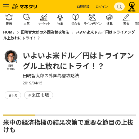
口座開設
ログイン
新着
人気
マーケット
特集
初心者
ライフデザイン
連載
著者
商
HOME
田嶋智太郎の外国為替攻略法
いよいよ米ドル／円はトライアング
ル上放れにトライ！？
いよいよ米ドル／円はトライアン
グル上放れにトライ！？
田嶋
智太郎
田嶋智太郎の外国為替攻略法
2019/04/15
FX
米国市場
米中の経済指標の結果次第で重要な節目の上抜
けも