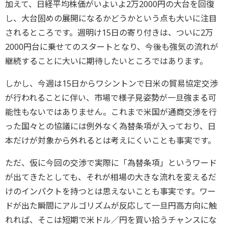
加えて、日経平均株価がいよいよ2万2000円の大台を回復
し、大台固めの展開になるかどうかという点も大いに注目
されるところです。週明け15日の寄り付きは、ついに2万
2000円台に乗せてのスタートとなり、今後も強気の流れが
継続することに大いに期待したいところではあります。
しかし、今週は15日からワシントンで日米の貿易協定交渉
が行われることに伴い、市場で様子見姿勢が一旦強まる可
能性もないではありません。これまで米国が通商交渉を行
った国々との協議には例外なく為替条項が入っており、日
本だけが対象から外れるとは考えにくいことも事実です。
ただ、仮に今回の交渉で実際に「為替条項」というワード
が出てきたとしても、それが相場の大きな流れを変えるだ
けのインパクトを持つとは思えないことも事実です。ワー
ドが出た瞬間にアルゴリズムが反応して一旦円高方向に触
れれば、そこは短期で米ドル／円を買い拾うチャンスにな