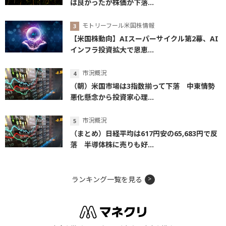
は良かったが株価が下落...
モトリーフール米国株情報
【米国株動向】AIスーパーサイクル第2幕、AI
インフラ投資拡大で恩恵...
市況概況
（朝）米国市場は3指数揃って下落 中東情勢
悪化懸念から投資家心理...
市況概況
（まとめ）日経平均は617円安の65,683円で反
落 半導体株に売りも好...
ランキング一覧を見る