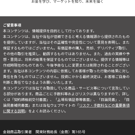
お金を学び、マーケットを知り、未来を描く
ご留意事項
本コンテンツは、情報提供を目的として行っております。
本コンテンツは、当社や当社が信頼できると考える情報源から提供されたもの
を提供していますが、当社はその正確性や完全性について意見を表明し、また
保証するものではございません。有価証券の購入、売却、デリバティブ取引、
その他の取引を推奨し、勧誘するものではありません。また、過去の実績や予
想・意見は、将来の結果を保証するものではございません。提供する情報等は
作成時現在のものであり、今後予告なしに変更または削除されることがござい
ます。当社は本コンテンツの内容に依拠してお客様が取った行動の結果に対し
責任を負うものではございません。投資にかかる最終決定は、お客様ご自身の
判断と責任でなさるようお願いいたします。
本コンテンツでは当社でお取扱している商品・サービス等について言及してい
る部分があります。商品ごとに手数料等およびリスクは異なりますので、詳し
くは「契約締結前交付書面」、「上場有価証券等書面」、「目論見書」、「目
論見書補完書面」または当社ウェブサイトの「
リスク・手数料などの重要事項
に関する説明
」をよくお読みください。
金融商品取引業者 関東財務局長（金商）第165号