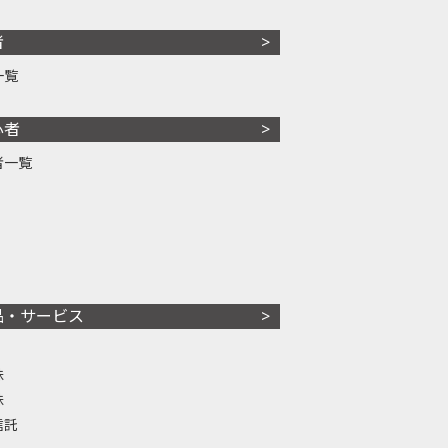
者
一覧
心者
者一覧
品・サービス
株
株
信託