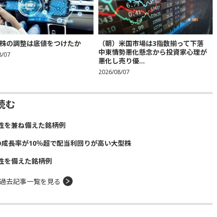
株の調整は底値をつけたか
（朝）米国市場は3指数揃って下落
中東情勢悪化懸念から投資家心理が
8/07
悪化し売り優...
2026/08/07
読む
性を兼ね備えた銘柄例
の成長率が10％超で配当利回りが高い大型株
性を備えた銘柄例
過去記事一覧を見る