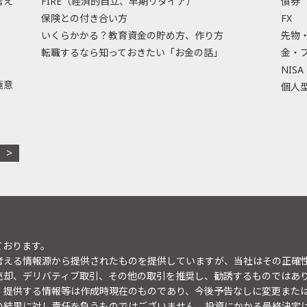
考え
FIRE（経済的自立、早期リタイア）
債券
保険との付き合い方
FX
いくらかかる？教育資金の貯め方、作り方
先物
転職するなら知っておきたい「お金の話」
金・
NISA
極意
個人型
ております。
考える情報源から提供されたものを提供していますが、当社はその正確
売却、デリバティブ取引、その他の取引を推奨し、勧誘するものではあ
。提供する情報等は作成時現在のものであり、今後予告なしに変更また
の結果に対し責任を負うものではございません。投資にかかる最終決定