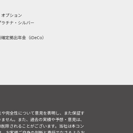
・オプション
プラチナ・シルバー
確定拠出年金（iDeCo）
性や完全性について意見を表明し、また保証す
りません。また、過去の実績や予想・意見は、
は削除されることがございます。当社は本コン
は、お客様ご自身の判断と責任でなさるようお