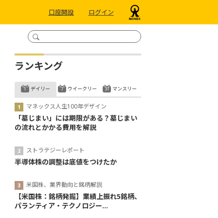
口座開設
ログイン
ランキング
デイリー
ウイークリー
マンスリー
マネックス人生100年デザイン
「墓じまい」には期限がある？墓じまい
の流れとかかる費用を解説
ストラテジーレポート
半導体株の調整は底値をつけたか
米国株、業界動向と銘柄解説
【米国株：銘柄発掘】業績上振れ5銘柄、
パランティア・テクノロジー...