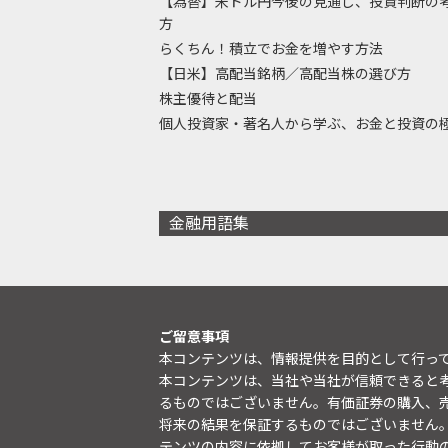
【為替】米ドル円今後の見通し、投資判断の
方
らくちん！積立でお金を増やす方法
【日米】高配当銘柄／高配当株の選び方
株主優待と配当
個人投資家・著名人から学ぶ、お金と投資の
金融用語集
ご留意事項
本コンテンツは、情報提供を目的として行っ
本コンテンツは、当社や当社が信頼できると
るものではございません。有価証券の購入、
将来の結果を保証するものではございません
テンツの内容に依拠してお客様が取った行動