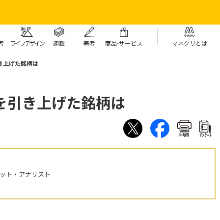
者
ライフデザイン
連載
著者
商
品・
サービス
マネクリとは
き上げた銘柄は
を引き上げた銘柄は
印刷
ｱﾝｹｰﾄ
ケット・アナリスト