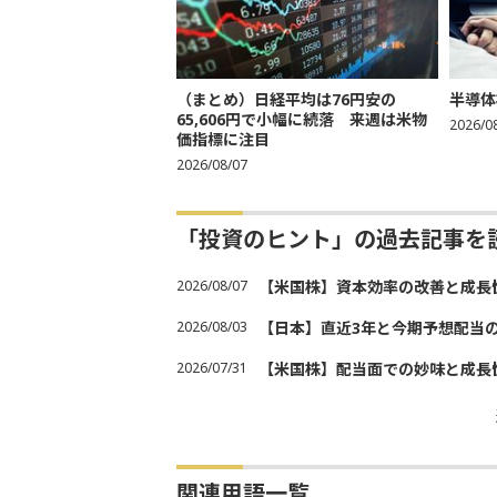
（まとめ）日経平均は76円安の
半導体
65,606円で小幅に続落 来週は米物
2026/0
価指標に注目
2026/08/07
「投資のヒント」の過去記事を
2026/08/07
【米国株】資本効率の改善と成長
2026/08/03
【日本】直近3年と今期予想配当
2026/07/31
【米国株】配当面での妙味と成長
関連用語一覧