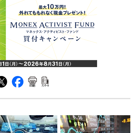
印刷
ｱﾝｹｰﾄ