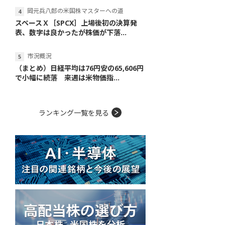
岡元兵八郎の米国株マスターへの道
スペースＸ［SPCX］上場後初の決算発
表、数字は良かったが株価が下落...
市況概況
（まとめ）日経平均は76円安の65,606円
で小幅に続落 来週は米物価指...
ランキング一覧を見る