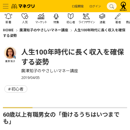
口座開設
ログイン
新着
人気
マーケット
特集
初心者
ライフデザイン
連載
著者
商
HOME
廣澤知子のやさしいマネー講座
人生100年時代に長く収入を確保
する姿勢
人生100年時代に長く収入を確保
する姿勢
廣澤 知子
廣澤知子のやさしいマネー講座
2019/04/05
初心者
60歳以上有職男女の「働けるうちはいつまで
も」