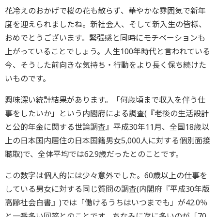
花冷えのおかげで桜の花も散らず、華やかな雰囲気で新年
度を迎えられましたね。新社会人、そして新入生の皆様、
おめでとうございます。緊張感と同時にモチベーションも
上がっていることでしょう。人生100年時代と言われている
今、そうした前向きな気持ち・行動をより長く保ち続けた
いものです。
興味深い統計結果があります。「何歳頃まで収入を伴う仕
事をしたいか」という内閣府による調査(『老後の生活設計
と公的年金に関する世論調査』平成30年11月、全国18歳以
上の日本国内居住の日本国籍男女5,000人に対する個別面接
聴取)で、全体平均では62.9歳だったとのことです。
この数字は個人的には少々意外でした。60歳以上の仕事を
している男女に対する同じ質問の調査(内閣府『平成30年版
高齢社会白書』)では「働けるうちはいつまでも」が42.0％
と一番多い回答とのことです。ちなみに次に多いのが「70