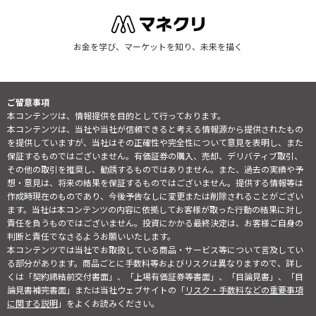
お金を学び、マーケットを知り、未来を描く
ご留意事項
本コンテンツは、情報提供を目的として行っております。
本コンテンツは、当社や当社が信頼できると考える情報源から提供されたもの
を提供していますが、当社はその正確性や完全性について意見を表明し、また
保証するものではございません。有価証券の購入、売却、デリバティブ取引、
その他の取引を推奨し、勧誘するものではありません。また、過去の実績や予
想・意見は、将来の結果を保証するものではございません。提供する情報等は
作成時現在のものであり、今後予告なしに変更または削除されることがござい
ます。当社は本コンテンツの内容に依拠してお客様が取った行動の結果に対し
責任を負うものではございません。投資にかかる最終決定は、お客様ご自身の
判断と責任でなさるようお願いいたします。
本コンテンツでは当社でお取扱している商品・サービス等について言及してい
る部分があります。商品ごとに手数料等およびリスクは異なりますので、詳し
くは「契約締結前交付書面」、「上場有価証券等書面」、「目論見書」、「目
論見書補完書面」または当社ウェブサイトの「
リスク・手数料などの重要事項
に関する説明
」をよくお読みください。