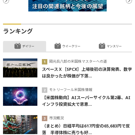
ランキング
デイリー
ウイークリー
マンスリー
岡元兵八郎の米国株マスターへの道
スペースＸ［SPCX］上場後初の決算発表、数字
は良かったが株価が下落...
モトリーフール米国株情報
【米国株動向】AIスーパーサイクル第2幕、AI
インフラ投資拡大で恩恵...
市況概況
（まとめ）日経平均は617円安の65,683円で反
落 半導体株に売りも好...