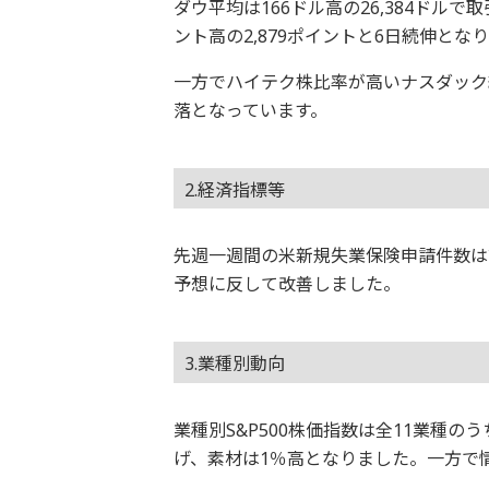
ダウ平均は166ドル高の26,384ドルで
ント高の2,879ポイントと6日続伸とな
一方でハイテク株比率が高いナスダック総
落となっています。
2.経済指標等
先週一週間の米新規失業保険申請件数は前
予想に反して改善しました。
3.業種別動向
業種別S&P500株価指数は全11業種
げ、素材は1％高となりました。一方で