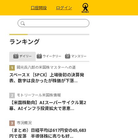
口座開設
ログイン
ランキング
デイリー
ウイークリー
マンスリー
岡元兵八郎の米国株マスターへの道
スペースＸ［SPCX］上場後初の決算発
表、数字は良かったが株価が下落...
モトリーフール米国株情報
【米国株動向】AIスーパーサイクル第2
幕、AIインフラ投資拡大で恩恵...
市況概況
（まとめ）日経平均は617円安の65,683
円で反落 半導体株に売りも好...