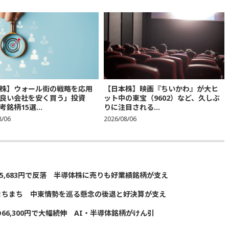
株】ウォール街の戦略を応用
【日本株】映画『ちいかわ』が大ヒ
良い会社を安く買う」投資
ット中の東宝（9602）など、久しぶ
銘柄15選...
りに注目される...
8/06
2026/08/06
5,683円で反落 半導体株に売りも好業績銘柄が支え
まちまち 中東情勢を巡る懸念の後退と好決算が支え
の66,300円で大幅続伸 AI・半導体銘柄がけん引