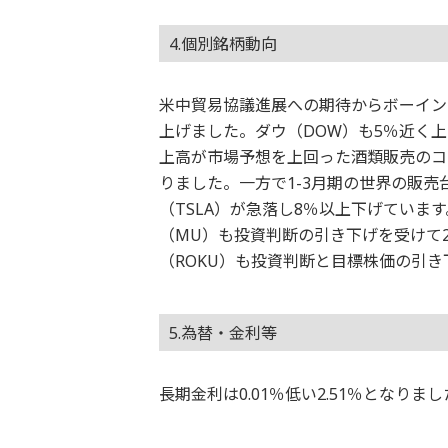
4.個別銘柄動向
米中貿易協議進展への期待からボーイング
上げました。ダウ（DOW）も5％近く
上高が市場予想を上回った酒類販売のコ
りました。一方で1-3月期の世界の販
（TSLA）が急落し8％以上下げてい
（MU）も投資判断の引き下げを受けて
（ROKU）も投資判断と目標株価の引き
5.為替・金利等
長期金利は0.01％低い2.51％となり