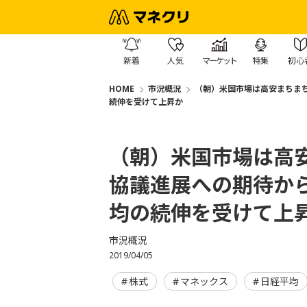
新着
人気
マーケット
特集
初心
HOME
市況概況
（朝）米国市場は高安まちまち
続伸を受けて上昇か
（朝）米国市場は高
協議進展への期待から
均の続伸を受けて上
市況概況
2019/04/05
株式
マネックス
日経平均