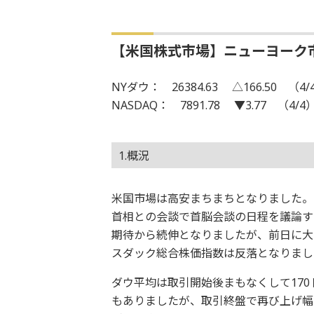
【米国株式市場】ニューヨーク
NYダウ： 26384.63 △166.50 （4/
NASDAQ： 7891.78 ▼3.77 （4/4
1.概況
米国市場は高安まちまちとなりました。ダ
首相との会談で首脳会談の日程を議論す
期待から続伸となりましたが、前日に大
スダック総合株価指数は反落となりまし
ダウ平均は取引開始後まもなくして17
もありましたが、取引終盤で再び上げ幅