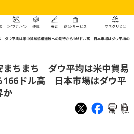
者
ライフデザイン
連載
著者
商
品・
サービス
マネクリとは
 ダウ平均は米中貿易協議進展への期待から166ドル高 日本市場はダウ平均の
安まちまち ダウ平均は米中貿易
166ドル高 日本市場はダウ平
昇か
印刷
ｱﾝｹｰﾄ