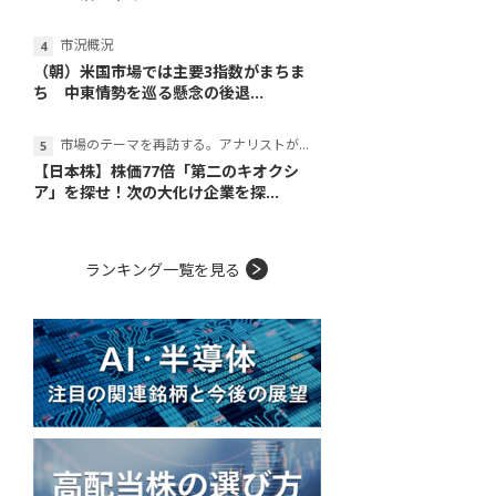
市況概況
（朝）米国市場では主要3指数がまちま
ち 中東情勢を巡る懸念の後退...
市場のテーマを再訪する。アナリストが読み解くテーマの本質
【日本株】株価77倍「第二のキオクシ
ア」を探せ！次の大化け企業を探...
ランキング一覧を見る