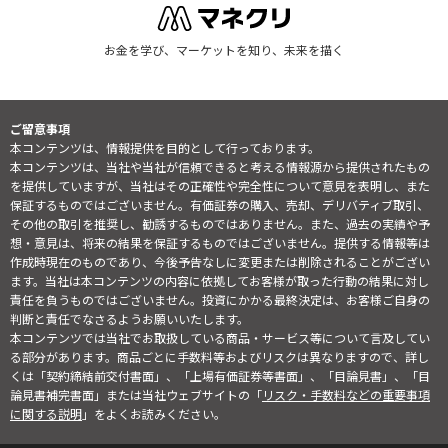
お金を学び、マーケットを知り、未来を描く
ご留意事項
本コンテンツは、情報提供を目的として行っております。
本コンテンツは、当社や当社が信頼できると考える情報源から提供されたもの
を提供していますが、当社はその正確性や完全性について意見を表明し、また
保証するものではございません。有価証券の購入、売却、デリバティブ取引、
その他の取引を推奨し、勧誘するものではありません。また、過去の実績や予
想・意見は、将来の結果を保証するものではございません。提供する情報等は
作成時現在のものであり、今後予告なしに変更または削除されることがござい
ます。当社は本コンテンツの内容に依拠してお客様が取った行動の結果に対し
責任を負うものではございません。投資にかかる最終決定は、お客様ご自身の
判断と責任でなさるようお願いいたします。
本コンテンツでは当社でお取扱している商品・サービス等について言及してい
る部分があります。商品ごとに手数料等およびリスクは異なりますので、詳し
くは「契約締結前交付書面」、「上場有価証券等書面」、「目論見書」、「目
論見書補完書面」または当社ウェブサイトの「
リスク・手数料などの重要事項
に関する説明
」をよくお読みください。