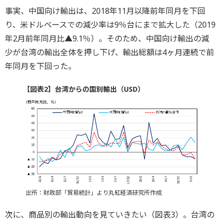
事実、中国向け輸出は、2018年11月以降前年同月を下回
り、米ドルベースでの減少率は9％台にまで拡大した（2019
年2月前年同月比▲9.1％）。そのため、中国向け輸出の減
少が台湾の輸出全体を押し下げ、輸出総額は4ヶ月連続で前
年同月を下回った。
【図表2】台湾からの国別輸出（USD）
出所：財政部「貿易統計」より丸紅経済研究所作成
次に、商品別の輸出動向を見ていきたい（図表3）。台湾の