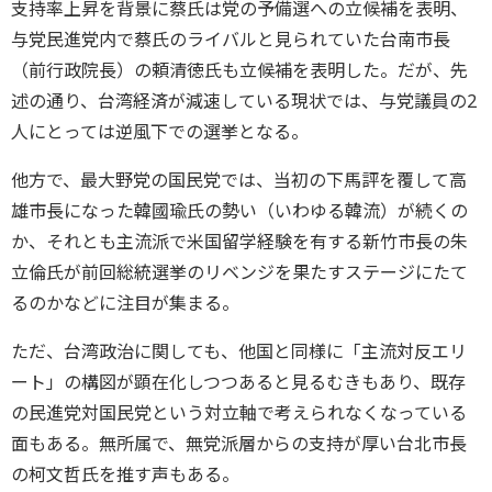
支持率上昇を背景に蔡氏は党の予備選への立候補を表明、
与党民進党内で蔡氏のライバルと見られていた台南市長
（前行政院長）の頼清徳氏も立候補を表明した。だが、先
述の通り、台湾経済が減速している現状では、与党議員の2
人にとっては逆風下での選挙となる。
他方で、最大野党の国民党では、当初の下馬評を覆して高
雄市長になった韓國瑜氏の勢い（いわゆる韓流）が続くの
か、それとも主流派で米国留学経験を有する新竹市長の朱
立倫氏が前回総統選挙のリベンジを果たすステージにたて
るのかなどに注目が集まる。
ただ、台湾政治に関しても、他国と同様に「主流対反エリ
ート」の構図が顕在化しつつあると見るむきもあり、既存
の民進党対国民党という対立軸で考えられなくなっている
面もある。無所属で、無党派層からの支持が厚い台北市長
の柯文哲氏を推す声もある。