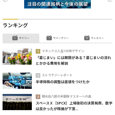
ランキング
デイリー
ウイークリー
マンスリー
マネックス人生100年デザイン
「墓じまい」には期限がある？墓じまいの流れ
とかかる費用を解説
ストラテジーレポート
半導体株の調整は底値をつけたか
岡元兵八郎の米国株マスターへの道
スペースＸ［SPCX］上場後初の決算発表、数字
は良かったが株価が下落...