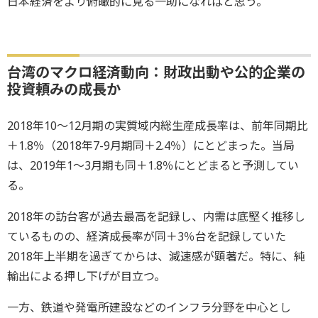
日本経済をより俯瞰的に見る一助になればと思う。
台湾のマクロ経済動向：財政出動や公的企業の
投資頼みの成長か
2018年10～12月期の実質域内総生産成長率は、前年同期比
＋1.8％（2018年7-9月期同＋2.4％）にとどまった。当局
は、2019年1～3月期も同＋1.8％にとどまると予測してい
る。
2018年の訪台客が過去最高を記録し、内需は底堅く推移し
ているものの、経済成長率が同＋3％台を記録していた
2018年上半期を過ぎてからは、減速感が顕著だ。特に、純
輸出による押し下げが目立つ。
一方、鉄道や発電所建設などのインフラ分野を中心とし