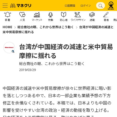
口座開設
ログイン
新着
人気
マーケット
特集
初心者
ライフデザイン
連載
著者
商
HOME
総合商社の眼、これから世界はこう動く
台湾が中国経済の減速と
米中貿易摩擦に揺れる
台湾が中国経済の減速と米中貿易
摩擦に揺れる
総合商社の眼、これから世界はこう動く
2019/03/29
中国経済の減速や米中貿易摩擦が徐々に世界経済に暗い影
を落としつつある中で、日本の一部企業も業績予想の下方
修正を余儀なくされている。本稿では、日本よりも中国の
影響を受けやすい台湾の政治・経済の動揺を取り上げる。