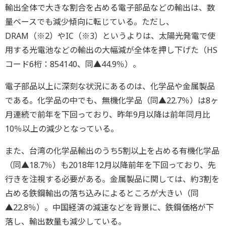
輸出全体で大きな割合を占める電子部品などの輸出は、数
量ベースでも減少傾向に転じている。ただし、
DRAM（※2）やIC（※3）というよりは、太陽光発電で使
用する光電池などの輸出の大幅減が全体を押し下げた（HS
コード6桁：854140、同▲44.9％）。
電子部品以上に深刻な状況にあるのは、化学品や金属製品
である。化学品の中でも、無機化学品（同▲22.7％）は8ヶ
月連続で前年を下回っており、昨年9月以降は前年同月比
10％以上の減少となっている。
また、台湾の化学品輸出のうち5割以上を占める有機化学品
（同▲18.7％）も2018年12月以降前年を下回っており、先
行きを注視する必要がある。金属製品に関しては、約3割を
占める鉄鋼輸出の落ち込みによるところが大きい（同
▲22.8％）。中国経済の減速などを背景に、鉄鋼価格が下
落し、輸出数量も減少している。