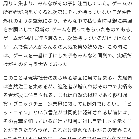
周りに集まり、みんながその子に注目していた。ゲームの
所有者が増えてくると次第にそれを持っていない子が仲間
外れのような空気になり、そんな中で私も当時は親に無理
をお願いして“最新の”ゲームを買ってもらったものである。
ゲームが仲間に行き渡ると、次は持っているだけではなく
ゲームで強い人がみんなの人気を集め始めた。この時に
は、ゲームを一番に手にした子もみんなと同列で、実績だ
けがものを言う世界であった。
このことは現実社会のあらゆる場面に当てはまる。先駆者
は当然注目を集めるが、追随者が増えればその中で実績あ
る者が次に注目される。これは自然の摂理であり仮想通
貨・ブロックチェーン業界に関しても例外ではない。「ビ
ットコイン」という言葉が世間的に認知される以前には、
その言葉を知っているだけで周囲に対し目新しさを示すこ
とができただろうが、これだけ優秀な人材がこの業界に入
ってきている今日では、アーリーアダプターの存在感は日