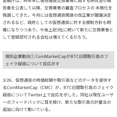
金融庁は、昨年末に仮想通貨交換業等に関する研究会の報
告書を公表して以降、交換業者の審査プロセスの 本格化を
強調してきた。今月には仮想通貨関連の改正案が閣議決定
されるなど、政府としての仮想通貨に対する規制方針も明
確になりつつあり、今後上記3社に続いて新たに交換業者と
して登録認可される会社は増えてくるだろう。
個別企業動向① CoinMarketCapがBTC日間取引高のフ
ェイク疑惑について反応示す
3/26、仮想通貨の時価総額や取引高などのデータを提供す
るCoinMarketCap（CMC）が、BTC日間取引高のフェイク
疑惑についてTwitter上で反応を示した。同社は現在ユーザ
ーのフィードバックに耳を傾け、新たな取引高の計量法の
追加に向けて動いている。