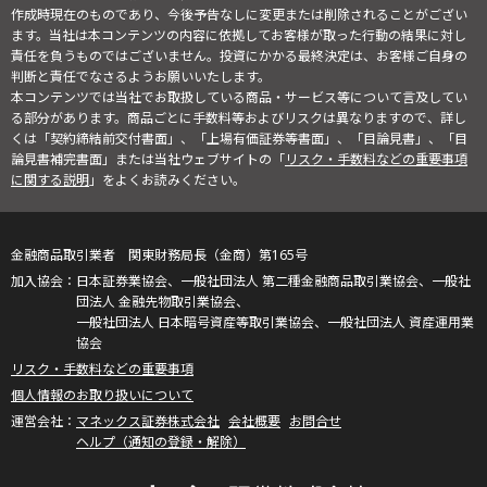
作成時現在のものであり、今後予告なしに変更または削除されることがござい
ます。当社は本コンテンツの内容に依拠してお客様が取った行動の結果に対し
責任を負うものではございません。投資にかかる最終決定は、お客様ご自身の
判断と責任でなさるようお願いいたします。
本コンテンツでは当社でお取扱している商品・サービス等について言及してい
る部分があります。商品ごとに手数料等およびリスクは異なりますので、詳し
くは「契約締結前交付書面」、「上場有価証券等書面」、「目論見書」、「目
論見書補完書面」または当社ウェブサイトの「
リスク・手数料などの重要事項
に関する説明
」をよくお読みください。
金融商品取引業者 関東財務局長（金商）第165号
日本証券業協会、一般社団法人 第二種金融商品取引業協会、一般社
団法人 金融先物取引業協会、
一般社団法人 日本暗号資産等取引業協会、一般社団法人 資産運用業
協会
リスク・手数料などの重要事項
個人情報のお取り扱いについて
マネックス証券株式会社
会社概要
お問合せ
ヘルプ（通知の登録・解除）