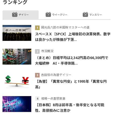
ランキング
デイリー
ウイークリー
マンスリー
岡元兵八郎の米国株マスターへの道
スペースＸ［SPCX］上場後初の決算発表、数字
は良かったが株価が下落...
市況概況
（まとめ）日経平均は2,342円高の66,300円で
大幅続伸 AI・半導体銘...
吉田恒の為替デイリー
【為替】「異常な円安」と1995年「異常な円
高」
相場一点喜怒哀楽
【日本株】8月は前半高・後半安となる可能
性、高値掴みに注意か