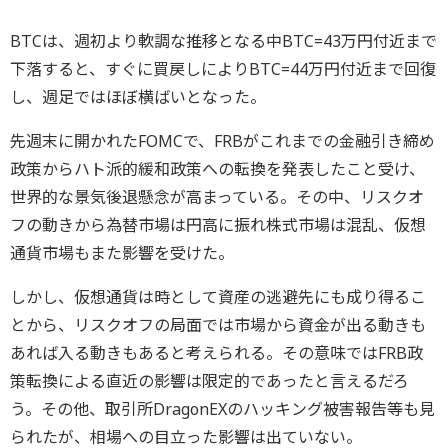
BTCは、週初より軟調な推移となる中BTC=43万円付近まで
下落すると、すぐに買戻しによりBTC=44万円付近まで回復
し、週足ではほぼ横ばいとなった。
先週末に開かれたFOMCで、FRBがこれまでの金融引き締め
政策からハト派的緩和政策への転換を発表したこと受け、
世界的な景気後退懸念が高まっている。その中、リスクオ
フの動きから為替市場は円高に振れ株式市場は混乱、仮想
通貨市場もまた影響を受けた。
しかし、仮想通貨は時として資産の逃避先にも成り得るこ
とから、リスクオフの局面では市場から資金が出る動きも
あれば入る動きもあると考えられる。その意味ではFRB政
策転換による直近の影響は限定的であったと言えるだろ
う。その他、取引所DragonEXのハッキング被害報告等も見
られたが、相場への目立った影響は出ていない。