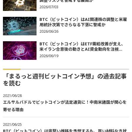
調整リスクを警戒する展開か
2026/07/03
BTC（ビットコイン）はAI関連株の調整と米雇
用統計次第でさらなる下落に警戒か
2026/06/26
BTC（ビットコイン）はETF需給改善が支え、
米イラン合意後の動きとAI資金動向を注視...
2026/06/19
「まるっと週刊ビットコイン予想」の過去記事
を読む
2021/06/28
エルサルバドルでビットコインが法定通貨に！中南米諸国が関心を
寄せる理由
2021/06/25
BTC（ビットコイン）は底堅い推移を予想するも、買い材料なき状