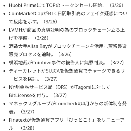
Huobi PrimeにてTOPのトークンセール開始。（3/26）
CoinMarketCapがBTC日間取引高のフェイク疑惑につい
て反応を示す。（3/26）
LVMHが商品の真贋証明の為のブロックチェーン立ち上
げを準備。（3/26）
酒造大手Alisa Bayがブロックチェーンを活用し蒸留製造
販売プロセスを追跡。（3/26）
横浜地裁がCoinhive事件の被告人に無罪判決。（3/27）
ディーカレットがSUICAを仮想通貨でチャージできるサ
ービスを検討。（3/27）
NY州金融サービス局（DFS）がTagomiに対して
BitLicenseを付与。（3/27）
マネックスグループがCoincheckの4月からの新体制を発
表。（3/27）
Finatextが仮想通貨アプリ「びっとこ！」をリニューア
ル。（3/28）