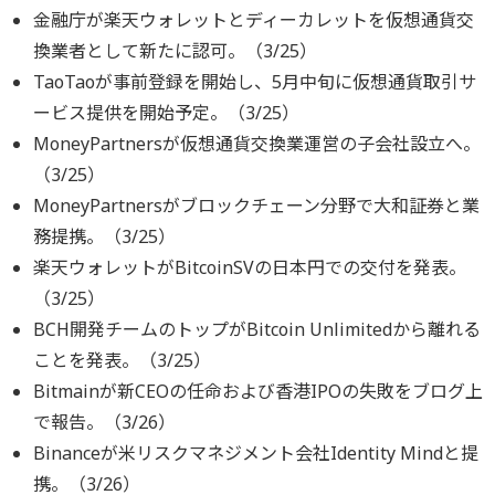
金融庁が楽天ウォレットとディーカレットを仮想通貨交
換業者として新たに認可。（3/25）
TaoTaoが事前登録を開始し、5月中旬に仮想通貨取引サ
ービス提供を開始予定。（3/25）
MoneyPartnersが仮想通貨交換業運営の子会社設立へ。
（3/25）
MoneyPartnersがブロックチェーン分野で大和証券と業
務提携。（3/25）
楽天ウォレットがBitcoinSVの日本円での交付を発表。
（3/25）
BCH開発チームのトップがBitcoin Unlimitedから離れる
ことを発表。（3/25）
Bitmainが新CEOの任命および香港IPOの失敗をブログ上
で報告。（3/26）
Binanceが米リスクマネジメント会社Identity Mindと提
携。（3/26）