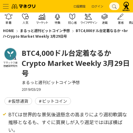
口座開設
ログイン
新着
人気
マーケット
特集
初心者
ライフデザイン
連載
著者
商
HOME
まるっと週刊ビットコイン予想
BTC4,000ドル台定着なるか <br
/>Crypto Market Weekly 3月29日号
BTC4,000ドル台定着なるか
Crypto Market Weekly 3月29日
マネックス仮
想通貨研究所
号
まるっと週刊ビットコイン予想
2019/03/29
仮想通貨
ビットコイン
BTCは世界的な景気後退懸念の高まりにより週初軟調な
推移となるも、すぐに買戻しが入り週足ではほぼ横ば
い。