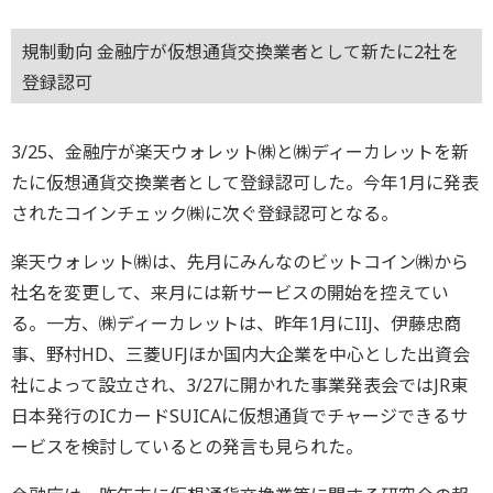
規制動向 金融庁が仮想通貨交換業者として新たに2社を
登録認可
3/25、金融庁が楽天ウォレット㈱と㈱ディーカレットを新
たに仮想通貨交換業者として登録認可した。今年1月に発表
されたコインチェック㈱に次ぐ登録認可となる。
楽天ウォレット㈱は、先月にみんなのビットコイン㈱から
社名を変更して、来月には新サービスの開始を控えてい
る。一方、㈱ディーカレットは、昨年1月にIIJ、伊藤忠商
事、野村HD、三菱UFJほか国内大企業を中心とした出資会
社によって設立され、3/27に開かれた事業発表会ではJR東
日本発行のICカードSUICAに仮想通貨でチャージできるサ
ービスを検討しているとの発言も見られた。