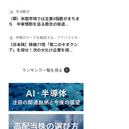
市況概況
（朝）米国市場では主要3指数がまちま
ち 中東情勢を巡る懸念の後退...
市場のテーマを再訪する。アナリストが読み解くテーマの本質
【日本株】株価77倍「第二のキオクシ
ア」を探せ！次の大化け企業を探...
ランキング一覧を見る