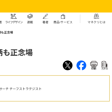
者
ライフデザイン
連載
著者
商
品・
サービス
マネクリとは
柄も正念場
柄も正念場
印刷
ｱﾝｹｰﾄ
サーチ チーフストラテジスト