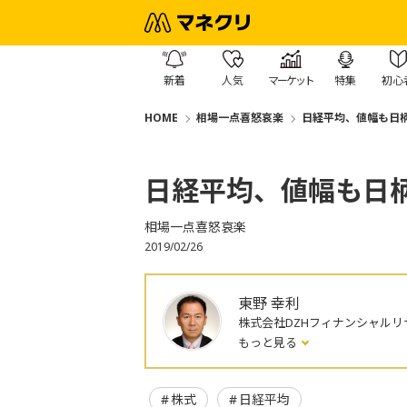
新着
人気
マーケット
特集
初心
HOME
相場一点喜怒哀楽
日経平均、値幅も日
日経平均、値幅も日
相場一点喜怒哀楽
2019/02/26
東野 幸利
株式会社DZHフィナンシャルリ
もっと見る
株式
日経平均