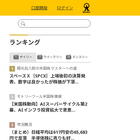
口座開設
ログイン
ランキング
デイリー
ウイークリー
マンスリー
岡元兵八郎の米国株マスターへの道
スペースＸ［SPCX］上場後初の決算発
表、数字は良かったが株価が下落...
モトリーフール米国株情報
【米国株動向】AIスーパーサイクル第2
幕、AIインフラ投資拡大で恩恵...
市況概況
（まとめ）日経平均は617円安の65,683
円で反落 半導体株に売りも好...