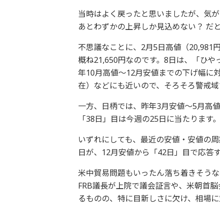
当時はよく戻ったと思いましたが、気が
あとわずかの上昇しか見込めない？ だと
不思議なことに、2月5日高値（20,981
概ね21,650円なのです。8日は、「
年10月高値～12月安値までの下げ幅に対する
在）などにも近いので、そろそろ警戒域
一方、日柄では、昨年3月安値～5月高値
「38日」目は今週の25日に当たります
いずれにしても、最近の安値・安値の周期
日が、12月安値から「42日」目で応答
米中貿易問題もいったん落ち着きそうな
FRB議長が上院で議会証言や、米朝首脳
るものの、特に目新しさに欠け、相場に