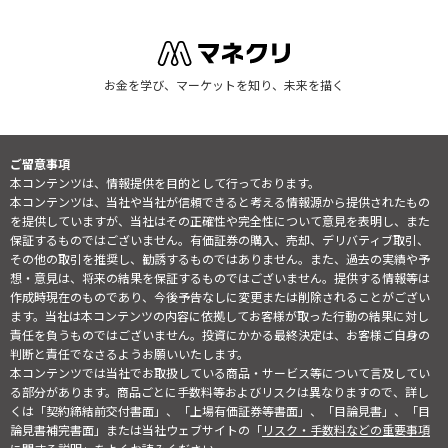
お金を学び、マーケットを知り、未来を描く
ご留意事項
本コンテンツは、情報提供を目的として行っております。
本コンテンツは、当社や当社が信頼できると考える情報源から提供されたもの
を提供していますが、当社はその正確性や完全性について意見を表明し、また
保証するものではございません。有価証券の購入、売却、デリバティブ取引、
その他の取引を推奨し、勧誘するものではありません。また、過去の実績や予
想・意見は、将来の結果を保証するものではございません。提供する情報等は
作成時現在のものであり、今後予告なしに変更または削除されることがござい
ます。当社は本コンテンツの内容に依拠してお客様が取った行動の結果に対し
責任を負うものではございません。投資にかかる最終決定は、お客様ご自身の
判断と責任でなさるようお願いいたします。
本コンテンツでは当社でお取扱している商品・サービス等について言及してい
る部分があります。商品ごとに手数料等およびリスクは異なりますので、詳し
くは「契約締結前交付書面」、「上場有価証券等書面」、「目論見書」、「目
論見書補完書面」または当社ウェブサイトの「
リスク・手数料などの重要事項