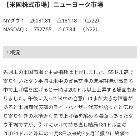
【米国株式市場】ニューヨーク市場
NYダウ： 26031.81 △181.18 （2/22）
NASDAQ： 7527.55 △67.84 （2/22）
1.概況
先週末の米国市場で主要指数は上昇しました。55ドル高で
寄り付いたダウ平均は米中の貿易交渉の進展期待が高まる
中で上げ幅を広げると一時は200ドル以上上昇する場面もあ
りました。午後に入って米中の合意にはまだ大きな障害が
あると米通商代表部のライトハイザー代表が語ったと伝わ
り寄り付きの水準近くまで上げ幅を縮める場面もあったダ
ウ平均ですが、引けにかけて持ち直し結局181ドル高の
26,031ドルと昨年の11月8日以来約3ヶ月半振りに終値で