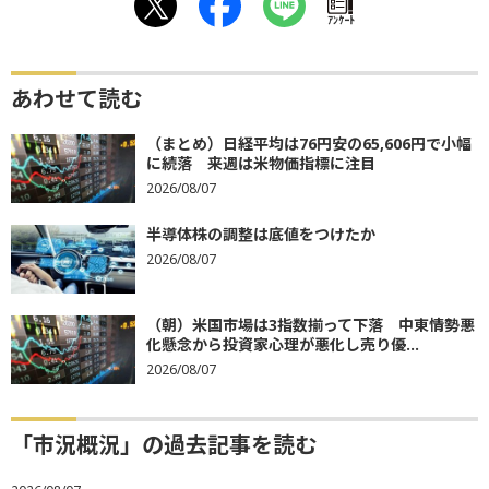
ｱﾝｹｰﾄ
あわせて読む
（まとめ）日経平均は76円安の65,606円で小幅
に続落 来週は米物価指標に注目
2026/08/07
半導体株の調整は底値をつけたか
2026/08/07
（朝）米国市場は3指数揃って下落 中東情勢悪
化懸念から投資家心理が悪化し売り優...
2026/08/07
「市況概況」の過去記事を読む