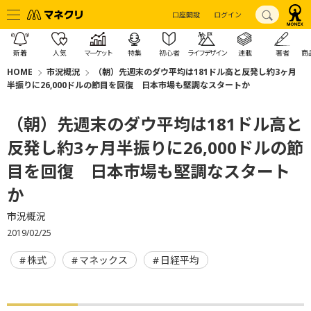
口座開設
ログイン
新着
人気
マーケット
特集
初心者
ライフデザイン
連載
著者
商
HOME
市況概況
（朝）先週末のダウ平均は181ドル高と反発し約3ヶ月
半振りに26,000ドルの節目を回復 日本市場も堅調なスタートか
（朝）先週末のダウ平均は181ドル高と
反発し約3ヶ月半振りに26,000ドルの節
目を回復 日本市場も堅調なスタート
か
市況概況
2019/02/25
株式
マネックス
日経平均