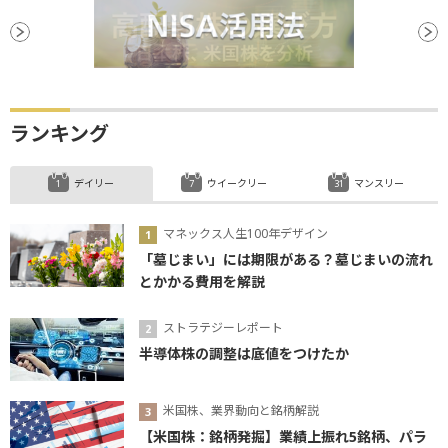
ランキング
デイリー
ウイークリー
マンスリー
マネックス人生100年デザイン
「墓じまい」には期限がある？墓じまいの流れ
とかかる費用を解説
ストラテジーレポート
半導体株の調整は底値をつけたか
米国株、業界動向と銘柄解説
【米国株：銘柄発掘】業績上振れ5銘柄、パラ