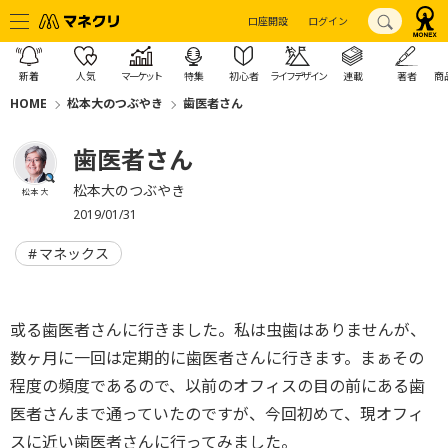
口座開設
ログイン
新着
人気
マーケット
特集
初心者
ライフデザイン
連載
著者
商
HOME
松本大のつぶやき
歯医者さん
歯医者さん
松本大のつぶやき
松本 大
2019/01/31
マネックス
或る歯医者さんに行きました。私は虫歯はありませんが、
数ヶ月に一回は定期的に歯医者さんに行きます。まぁその
程度の頻度であるので、以前のオフィスの目の前にある歯
医者さんまで通っていたのですが、今回初めて、現オフィ
スに近い歯医者さんに行ってみました。