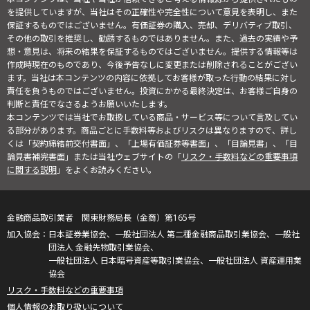
を提供していますが、当社はその正確性や完全性について意見を表明し、また
保証するものではございません。有価証券の購入、売却、デリバティブ取引、
その他の取引を推奨し、勧誘するものではありません。また、過去の実績や予
想・意見は、将来の結果を保証するものではございません。提供する情報等は
作成時現在のものであり、今後予告なしに変更または削除されることがござい
ます。当社は本コンテンツの内容に依拠してお客様が取った行動の結果に対し
責任を負うものではございません。投資にかかる最終決定は、お客様ご自身の
判断と責任でなさるようお願いいたします。
本コンテンツでは当社でお取扱している商品・サービス等について言及してい
る部分があります。商品ごとに手数料等およびリスクは異なりますので、詳し
くは「契約締結前交付書面」、「上場有価証券等書面」、「目論見書」、「目
論見書補完書面」または当社ウェブサイトの「
リスク・手数料などの重要事項
に関する説明
」をよくお読みください。
金融商品取引業者 関東財務局長（金商）第165号
日本証券業協会、一般社団法人 第二種金融商品取引業協会、一般社
団法人 金融先物取引業協会、
一般社団法人 日本暗号資産等取引業協会、一般社団法人 資産運用業
協会
リスク・手数料などの重要事項
個人情報のお取り扱いについて