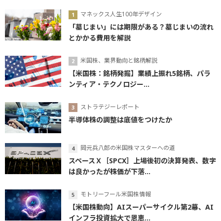
マネックス人生100年デザイン
「墓じまい」には期限がある？墓じまいの流れ
とかかる費用を解説
米国株、業界動向と銘柄解説
【米国株：銘柄発掘】業績上振れ5銘柄、パラ
ンティア・テクノロジー...
ストラテジーレポート
半導体株の調整は底値をつけたか
岡元兵八郎の米国株マスターへの道
スペースＸ［SPCX］上場後初の決算発表、数字
は良かったが株価が下落...
モトリーフール米国株情報
【米国株動向】AIスーパーサイクル第2幕、AI
インフラ投資拡大で恩恵...