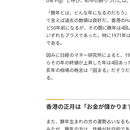
the Pig）と呼び、町中の飾りつけ
「豚年とは、どんな年になるのだろう」
て言えば過去の数値は良好だ。香港のHan
ど50年前になるが、その間に豚年は4回。1
いずれもプラスであった。特に1971
である。
因みに日経のマネー研究所によると、19
らその年の終値が上昇した年は4回あっ
亥年の相場の格言は「固まる」だそうだが
る。
香港の正月は「お金が儲かりま
また、豚年生まれの方の運勢占いなるものをYo
みたが、豚年の方は、性格が社交的であ