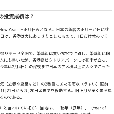
去の投資成績は？
e New Year=旧正月休みとなる。日本の新暦の正月三が日に該
1日は、香港は実にあっさりとしたもので、1日だけ休みでそ
お祭りモード全開で、繁華街は買い物客で混雑し、繁華街に向
ムにも書いたが、香港島ビクトリアパークには花市が立ち、
今年は2月4日）の深夜まで日本のアメ横以上に人々でごった
節気（立春や夏至など）の2番目にあたる雨水（うすい）直前
1月21日から2月20日頃までを移動する。旧正月が早く来る年
るのである。
と言われているが、当地は、「豬年（豚年）」（Year of