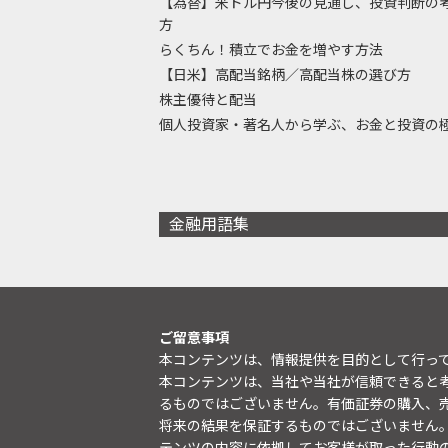
【為替】米ドル円今後の見通し、投資判断の
方
らくちん！積立でお金を増やす方法
【日米】高配当銘柄／高配当株の選び方
株主優待と配当
個人投資家・著名人から学ぶ、お金と投資の
金融用語集
ご留意事項
本コンテンツは、情報提供を目的として行っ
本コンテンツは、当社や当社が信頼できると
るものではございません。有価証券の購入、
将来の結果を保証するものではございません
テンツの内容に依拠してお客様が取った行動