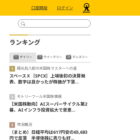
口座開設
ログイン
ランキング
デイリー
ウイークリー
マンスリー
岡元兵八郎の米国株マスターへの道
スペースＸ［SPCX］上場後初の決算発
表、数字は良かったが株価が下落...
モトリーフール米国株情報
【米国株動向】AIスーパーサイクル第2
幕、AIインフラ投資拡大で恩恵...
市況概況
（まとめ）日経平均は617円安の65,683
円で反落 半導体株に売りも好...