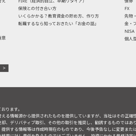
考え
FIRE（経済的自立、早期リタイア）
債券
保険との付き合い方
FX
いくらかかる？教育資金の貯め方、作り方
先物
転職するなら知っておきたい「お金の話」
金・
NISA
極意
個人型
ております。
考える情報源から提供されたものを提供していますが、当社はその正確
売却、デリバティブ取引、その他の取引を推奨し、勧誘するものではあ
。提供する情報等は作成時現在のものであり、今後予告なしに変更また
の結果に対し責任を負うものではございません。投資にかかる最終決定