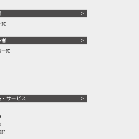
者
一覧
心者
者一覧
品・サービス
株
株
信託