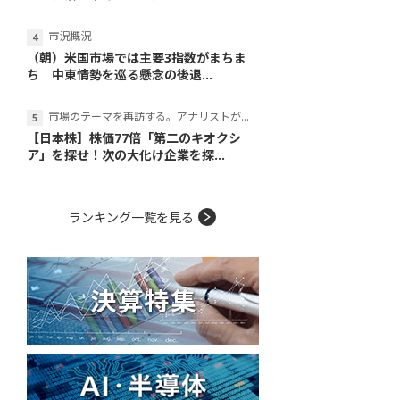
市況概況
（朝）米国市場では主要3指数がまちま
ち 中東情勢を巡る懸念の後退...
市場のテーマを再訪する。アナリストが読み解くテーマの本質
【日本株】株価77倍「第二のキオクシ
ア」を探せ！次の大化け企業を探...
ランキング一覧を見る