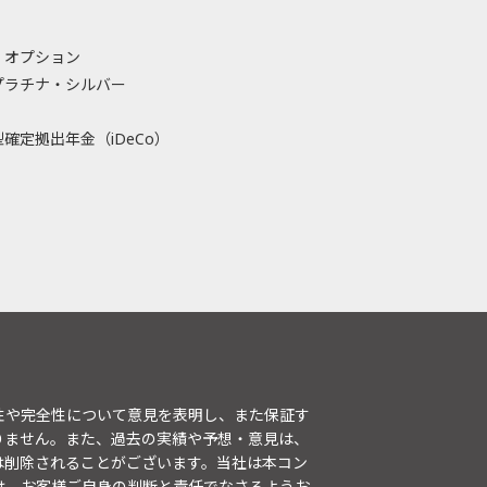
・オプション
プラチナ・シルバー
確定拠出年金（iDeCo）
性や完全性について意見を表明し、また保証す
りません。また、過去の実績や予想・意見は、
は削除されることがございます。当社は本コン
は、お客様ご自身の判断と責任でなさるようお