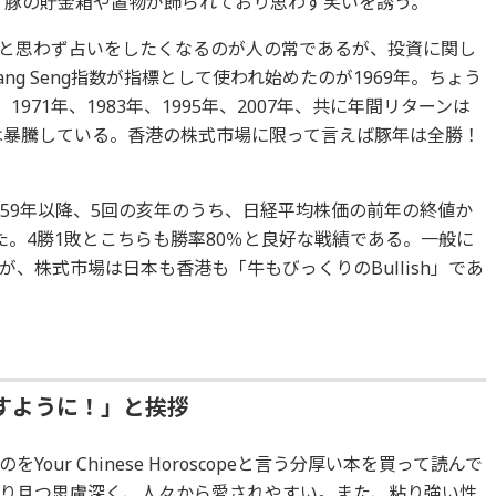
には、豚の貯金箱や置物が飾られており思わず笑いを誘う。
と思わず占いをしたくなるのが人の常であるが、投資に関し
g Seng指数が指標として使われ始めたのが1969年。ちょう
971年、1983年、1995年、2007年、共に年間リターンは
年は暴騰している。香港の株式市場に限って言えば豚年は全勝！
59年以降、5回の亥年のうち、日経平均株価の前年の終値か
た。4勝1敗とこちらも勝率80％と良好な戦績である。一般に
、株式市場は日本も香港も「牛もびっくりのBullish」であ
すように！」と挨拶
ur Chinese Horoscopeと言う分厚い本を買って読んで
り且つ思慮深く、人々から愛されやすい。また、粘り強い性