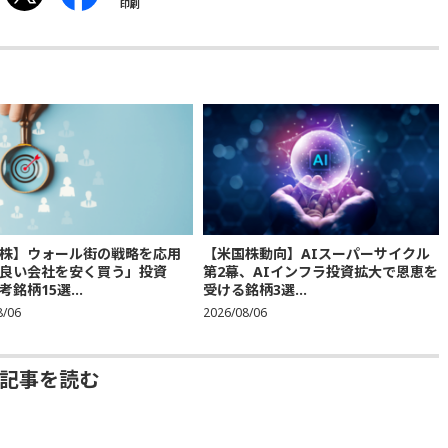
印刷
株】ウォール街の戦略を応用
【米国株動向】AIスーパーサイクル
良い会社を安く買う」投資
第2幕、AIインフラ投資拡大で恩恵を
銘柄15選...
受ける銘柄3選...
8/06
2026/08/06
去記事を読む