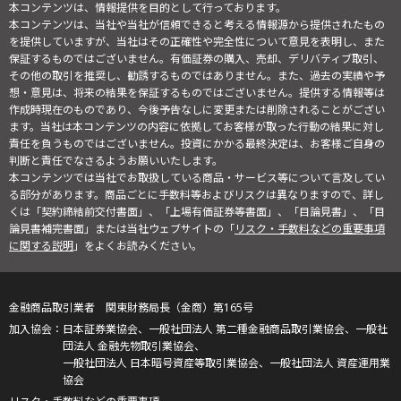
本コンテンツは、情報提供を目的として行っております。
本コンテンツは、当社や当社が信頼できると考える情報源から提供されたもの
を提供していますが、当社はその正確性や完全性について意見を表明し、また
保証するものではございません。有価証券の購入、売却、デリバティブ取引、
その他の取引を推奨し、勧誘するものではありません。また、過去の実績や予
想・意見は、将来の結果を保証するものではございません。提供する情報等は
作成時現在のものであり、今後予告なしに変更または削除されることがござい
ます。当社は本コンテンツの内容に依拠してお客様が取った行動の結果に対し
責任を負うものではございません。投資にかかる最終決定は、お客様ご自身の
判断と責任でなさるようお願いいたします。
本コンテンツでは当社でお取扱している商品・サービス等について言及してい
る部分があります。商品ごとに手数料等およびリスクは異なりますので、詳し
くは「契約締結前交付書面」、「上場有価証券等書面」、「目論見書」、「目
論見書補完書面」または当社ウェブサイトの「
リスク・手数料などの重要事項
に関する説明
」をよくお読みください。
金融商品取引業者 関東財務局長（金商）第165号
日本証券業協会、一般社団法人 第二種金融商品取引業協会、一般社
団法人 金融先物取引業協会、
一般社団法人 日本暗号資産等取引業協会、一般社団法人 資産運用業
協会