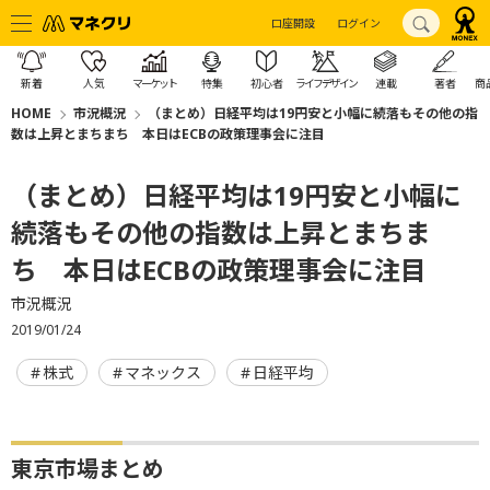
口座開設
ログイン
新着
人気
マーケット
特集
初心者
ライフデザイン
連載
著者
商
HOME
市況概況
（まとめ）日経平均は19円安と小幅に続落もその他の指
数は上昇とまちまち 本日はECBの政策理事会に注目
（まとめ）日経平均は19円安と小幅に
続落もその他の指数は上昇とまちま
ち 本日はECBの政策理事会に注目
市況概況
2019/01/24
株式
マネックス
日経平均
東京市場まとめ