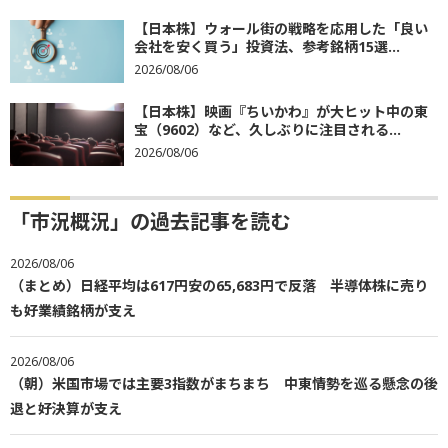
【日本株】ウォール街の戦略を応用した「良い
会社を安く買う」投資法、参考銘柄15選...
2026/08/06
【日本株】映画『ちいかわ』が大ヒット中の東
宝（9602）など、久しぶりに注目される...
2026/08/06
「市況概況」の過去記事を読む
2026/08/06
（まとめ）日経平均は617円安の65,683円で反落 半導体株に売り
も好業績銘柄が支え
2026/08/06
（朝）米国市場では主要3指数がまちまち 中東情勢を巡る懸念の後
退と好決算が支え