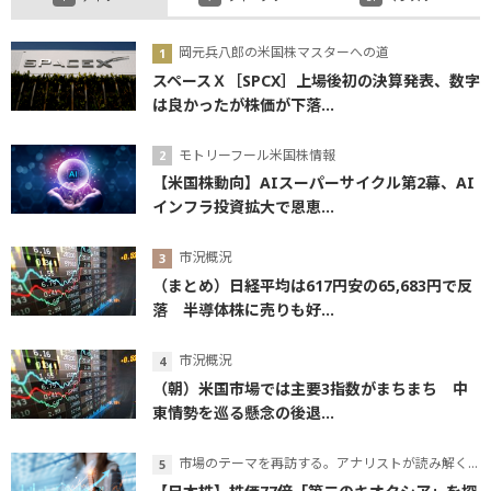
岡元兵八郎の米国株マスターへの道
スペースＸ［SPCX］上場後初の決算発表、数字
は良かったが株価が下落...
モトリーフール米国株情報
【米国株動向】AIスーパーサイクル第2幕、AI
インフラ投資拡大で恩恵...
市況概況
（まとめ）日経平均は617円安の65,683円で反
落 半導体株に売りも好...
市況概況
（朝）米国市場では主要3指数がまちまち 中
東情勢を巡る懸念の後退...
市場のテーマを再訪する。アナリストが読み解くテーマの本質