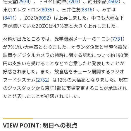
任天堂(
7974
）、トヨタ自動車(
7203
）、武田薬品(
4502
）、
東京エレクトロン(
8035
）、三井住友(
8316
）、みずほ
(
8411
）、ZOZO(
3092
）は上昇しました。中でも大幅な下
落が続いていたZOZOは4.7％高と大きく上昇しました。
材料が出たところでは、光学機器メーカーのニコン(
7731
）
が7％近い大幅高となりました。オランダ企業と半導体露光
装置やデジタルカメラの特許に関する訴訟について約190億
円の支払いを受けることなどで合意したと発表したことが
好感されました。また、飲食店をチェーン展開するフジオ
フードシステム(
2752
）は12％の大幅高となりました。現在
のジャスダックから東証1部に市場変更することが承認され
たと発表したことが好感されました。
VIEW POINT: 明日への視点