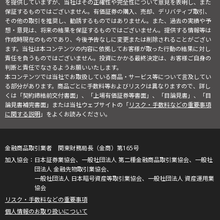
を提供していますが、当社はその正確性や完全性について意見を表明し、また
保証するものではございません。有価証券の購入、売却、デリバティブ取引、
その他の取引を推奨し、勧誘するものではありません。また、過去の実績や予
想・意見は、将来の結果を保証するものではございません。提供する情報等は
作成時現在のものであり、今後予告なしに変更または削除されることがござい
ます。当社は本コンテンツの内容に依拠してお客様が取った行動の結果に対し
責任を負うものではございません。投資にかかる最終決定は、お客様ご自身の
判断と責任でなさるようお願いいたします。
本コンテンツでは当社でお取扱している商品・サービス等について言及してい
る部分があります。商品ごとに手数料等およびリスクは異なりますので、詳し
くは「契約締結前交付書面」、「上場有価証券等書面」、「目論見書」、「目
論見書補完書面」または当社ウェブサイトの「
リスク・手数料などの重要事項
に関する説明
」をよくお読みください。
金融商品取引業者 関東財務局長（金商）第165号
日本証券業協会、一般社団法人 第二種金融商品取引業協会、一般社
団法人 金融先物取引業協会、
一般社団法人 日本暗号資産等取引業協会、一般社団法人 資産運用業
協会
リスク・手数料などの重要事項
個人情報のお取り扱いについて