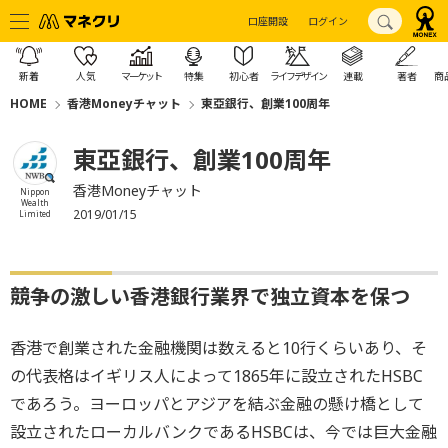
口座開設
ログイン
新着
人気
マーケット
特集
初心者
ライフデザイン
連載
著者
商
HOME
香港Moneyチャット
東亞銀行、創業100周年
東亞銀行、創業100周年
香港Moneyチャット
Nippon
Wealth
2019/01/15
Limited
競争の激しい香港銀行業界で独立資本を保つ
香港で創業された金融機関は数えると10行くらいあり、そ
の代表格はイギリス人によって1865年に設立されたHSBC
であろう。ヨーロッパとアジアを結ぶ金融の懸け橋として
設立されたローカルバンクであるHSBCは、今では巨大金融