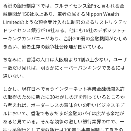
香港の銀行制度下では、フルライセンス銀行と言われる金
融機関が150社以上あり、筆者の属するNippon Wealth
Limitedのような預金受け入れに制限のあるリストリクテッ
ドライセンス銀行が18社ある。他にも16社のデポジットテ
ーキングカンパニーがあり、合計200弱の金融機関がひしめ
き合い、適者生存の競争社会原理が働いている。
ちなみに、香港の人口は大阪府より1割以上少ない。ユーザ
ー数だけ見れば、明らかにオーバーバンキングであるには
違いない。
しかし、現在日本で言うインターネット専業金融機関免許
の取得のために新たに30社がしのぎを削っているところか
ら考えれば、ボーダーレスの意味合いの強いビジネスモデ
ルにおいて、香港でもまだまだ金融のパイは広がる余地が
あると見ている。そんな競争の激しい銀行業界の中で、一
独立系銀行として東亞銀行は100年も事業展開してきたの