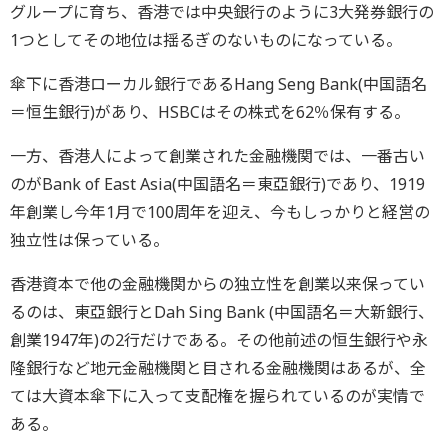
グループに育ち、香港では中央銀行のように3大発券銀行の
1つとしてその地位は揺るぎのないものになっている。
傘下に香港ローカル銀行であるHang Seng Bank(中国語名
＝恒生銀行)があり、HSBCはその株式を62％保有する。
一方、香港人によって創業された金融機関では、一番古い
のがBank of East Asia(中国語名＝東亞銀行)であり、1919
年創業し今年1月で100周年を迎え、今もしっかりと経営の
独立性は保っている。
香港資本で他の金融機関からの独立性を創業以来保ってい
るのは、東亞銀行とDah Sing Bank (中国語名＝大新銀行、
創業1947年)の2行だけである。その他前述の恒生銀行や永
隆銀行など地元金融機関と目される金融機関はあるが、全
ては大資本傘下に入って支配権を握られているのが実情で
ある。