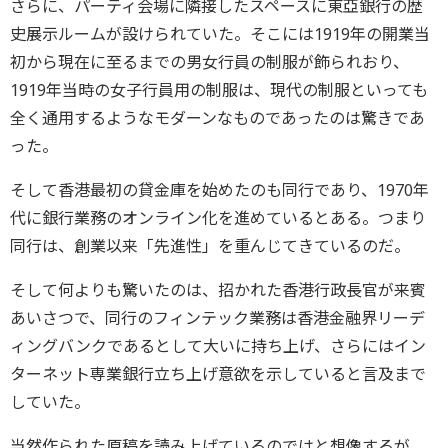
さらに、パーティ会場に隣接したスペースに東亞銀行の歴
史展示ルームが設けられていた。そこには1919年の開業当
初から現在に至るまでの男女行員の制服が飾られおり、
1919年当時の女子行員用の制服は、現代の制服といっても
全く通用するようなモダーンなものであったのは驚きであ
った。
そして香港最初の貸金庫を始めたのも同行であり、1970年
代に銀行業務のオンライン化を進めているとある。つまり
同行は、創業以来「先進性」を重んじてきているのだ。
そして何よりも驚いたのは、招かれた香港行政長官が来賓
あいさつで、同行のフィンテック業務は香港金融界リーデ
ィングバンクであるとして大いに持ち上げ、さらにはイン
ターネット専業銀行立ち上げ意欲を示していると言及まで
していた。
当然作られた原稿を読み上げているのではと想像するが、