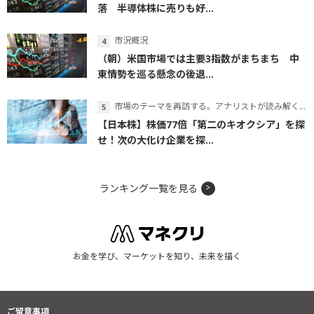
落 半導体株に売りも好...
市況概況
（朝）米国市場では主要3指数がまちまち 中
東情勢を巡る懸念の後退...
市場のテーマを再訪する。アナリストが読み解くテーマの本質
【日本株】株価77倍「第二のキオクシア」を探
せ！次の大化け企業を探...
ランキング一覧を見る
お金を学び、マーケットを知り、未来を描く
ご留意事項