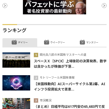
ランキング
デイリー
ウイークリー
マンスリー
岡元兵八郎の米国株マスターへの道
スペースＸ［SPCX］上場後初の決算発表、数字
は良かったが株価が下落...
モトリーフール米国株情報
【米国株動向】AIスーパーサイクル第2幕、AI
インフラ投資拡大で恩恵...
市況概況
（まとめ）日経平均は617円安の65,683円で反