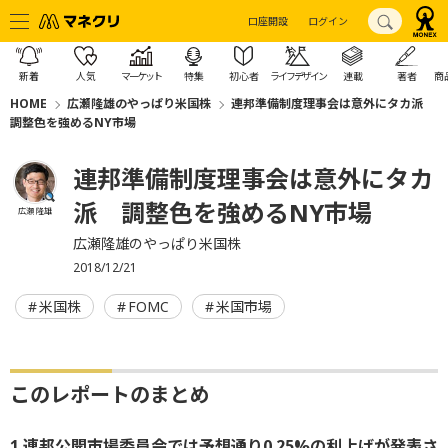
口座開設
ログイン
新着
人気
マーケット
特集
初心者
ライフデザイン
連載
著者
商
HOME
広瀬隆雄のやっぱり米国株
連邦準備制度理事会は意外にタカ派
調整色を強めるNY市場
連邦準備制度理事会は意外にタカ
派 調整色を強めるNY市場
広瀬 隆雄
広瀬隆雄のやっぱり米国株
2018/12/21
米国株
FOMC
米国市場
このレポートのまとめ
1.連邦公開市場委員会では予想通り0.25%の利上げが発表さ