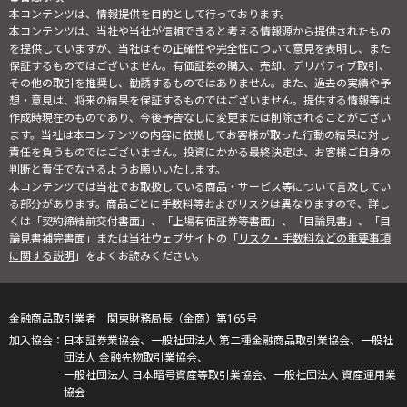
本コンテンツは、情報提供を目的として行っております。
本コンテンツは、当社や当社が信頼できると考える情報源から提供されたもの
を提供していますが、当社はその正確性や完全性について意見を表明し、また
保証するものではございません。有価証券の購入、売却、デリバティブ取引、
その他の取引を推奨し、勧誘するものではありません。また、過去の実績や予
想・意見は、将来の結果を保証するものではございません。提供する情報等は
作成時現在のものであり、今後予告なしに変更または削除されることがござい
ます。当社は本コンテンツの内容に依拠してお客様が取った行動の結果に対し
責任を負うものではございません。投資にかかる最終決定は、お客様ご自身の
判断と責任でなさるようお願いいたします。
本コンテンツでは当社でお取扱している商品・サービス等について言及してい
る部分があります。商品ごとに手数料等およびリスクは異なりますので、詳し
くは「契約締結前交付書面」、「上場有価証券等書面」、「目論見書」、「目
論見書補完書面」または当社ウェブサイトの「
リスク・手数料などの重要事項
に関する説明
」をよくお読みください。
金融商品取引業者 関東財務局長（金商）第165号
日本証券業協会、一般社団法人 第二種金融商品取引業協会、一般社
団法人 金融先物取引業協会、
一般社団法人 日本暗号資産等取引業協会、一般社団法人 資産運用業
協会