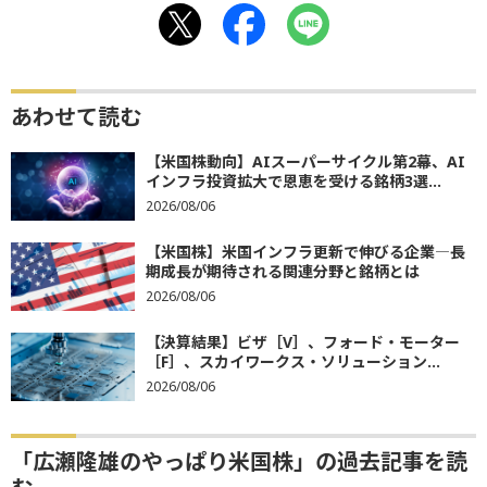
あわせて読む
【米国株動向】AIスーパーサイクル第2幕、AI
インフラ投資拡大で恩恵を受ける銘柄3選...
2026/08/06
【米国株】米国インフラ更新で伸びる企業―長
期成長が期待される関連分野と銘柄とは
2026/08/06
【決算結果】ビザ［V］、フォード・モーター
［F］、スカイワークス・ソリューション...
2026/08/06
「広瀬隆雄のやっぱり米国株」の過去記事を読