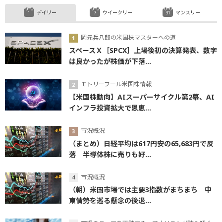
デイリー
ウイークリー
マンスリー
岡元兵八郎の米国株マスターへの道
スペースＸ［SPCX］上場後初の決算発表、数字
は良かったが株価が下落...
モトリーフール米国株情報
【米国株動向】AIスーパーサイクル第2幕、AI
インフラ投資拡大で恩恵...
市況概況
（まとめ）日経平均は617円安の65,683円で反
落 半導体株に売りも好...
市況概況
（朝）米国市場では主要3指数がまちまち 中
東情勢を巡る懸念の後退...