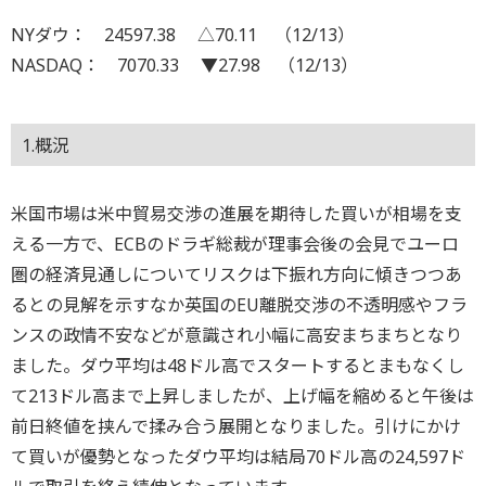
NYダウ： 24597.38 △70.11 （12/13）
NASDAQ： 7070.33 ▼27.98 （12/13）
1.概況
米国市場は米中貿易交渉の進展を期待した買いが相場を支
える一方で、ECBのドラギ総裁が理事会後の会見でユーロ
圏の経済見通しについてリスクは下振れ方向に傾きつつあ
るとの見解を示すなか英国のEU離脱交渉の不透明感やフラ
ンスの政情不安などが意識され小幅に高安まちまちとなり
ました。ダウ平均は48ドル高でスタートするとまもなくし
て213ドル高まで上昇しましたが、上げ幅を縮めると午後は
前日終値を挟んで揉み合う展開となりました。引けにかけ
て買いが優勢となったダウ平均は結局70ドル高の24,597ド