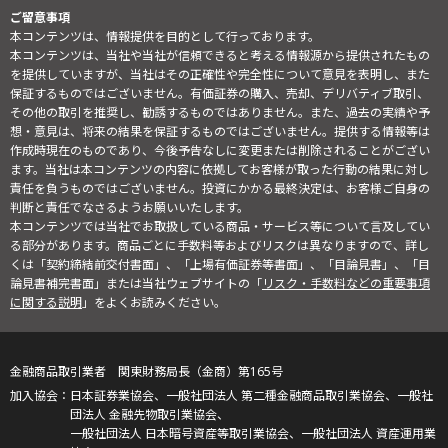
ご留意事項
本コンテンツは、情報提供を目的として行っております。
本コンテンツは、当社や当社が信頼できると考える情報源から提供されたもの
を提供していますが、当社はその正確性や完全性について意見を表明し、また
保証するものではございません。有価証券の購入、売却、デリバティブ取引、
その他の取引を推奨し、勧誘するものではありません。また、過去の実績や予
想・意見は、将来の結果を保証するものではございません。提供する情報等は
作成時現在のものであり、今後予告なしに変更または削除されることがござい
ます。当社は本コンテンツの内容に依拠してお客様が取った行動の結果に対し
責任を負うものではございません。投資にかかる最終決定は、お客様ご自身の
判断と責任でなさるようお願いいたします。
本コンテンツでは当社でお取扱している商品・サービス等について言及してい
る部分があります。商品ごとに手数料等およびリスクは異なりますので、詳し
くは「契約締結前交付書面」、「上場有価証券等書面」、「目論見書」、「目
論見書補完書面」または当社ウェブサイトの「
リスク・手数料などの重要事項
に関する説明
」をよくお読みください。
金融商品取引業者 関東財務局長（金商）第165号
日本証券業協会、一般社団法人 第二種金融商品取引業協会、一般社
団法人 金融先物取引業協会、
一般社団法人 日本暗号資産等取引業協会、一般社団法人 資産運用業