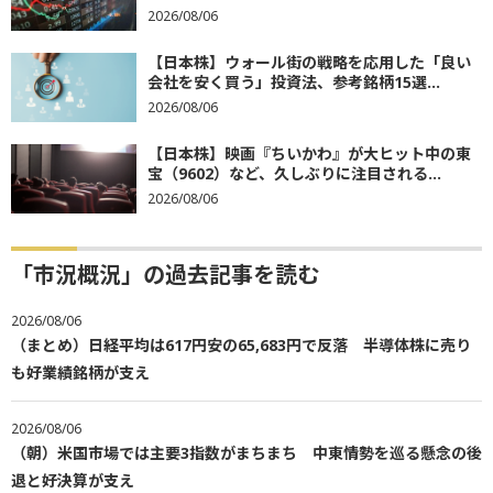
2026/08/06
【日本株】ウォール街の戦略を応用した「良い
会社を安く買う」投資法、参考銘柄15選...
2026/08/06
【日本株】映画『ちいかわ』が大ヒット中の東
宝（9602）など、久しぶりに注目される...
2026/08/06
「市況概況」の過去記事を読む
2026/08/06
（まとめ）日経平均は617円安の65,683円で反落 半導体株に売り
も好業績銘柄が支え
2026/08/06
（朝）米国市場では主要3指数がまちまち 中東情勢を巡る懸念の後
退と好決算が支え