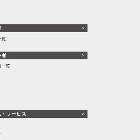
者
一覧
心者
者一覧
品・サービス
株
株