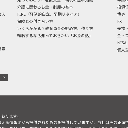
介護に関わるお金・制度の基本
投資
考え
FIRE（経済的自立、早期リタイア）
債券
保険との付き合い方
FX
いくらかかる？教育資金の貯め方、作り方
先物
転職するなら知っておきたい「お金の話」
金・
NISA
極意
個人型
ております。
考える情報源から提供されたものを提供していますが、当社はその正確