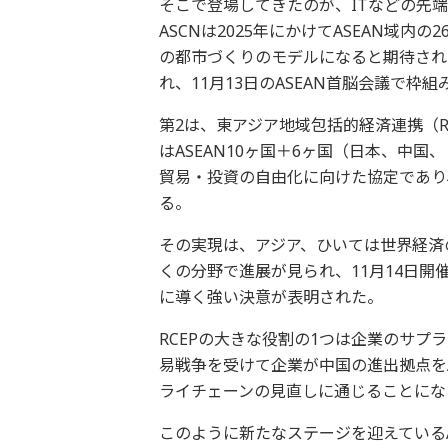
そこで登場してきたのが、ITなどの先
ASCNは2025年にかけてASEAN域内
の都市づくりのモデルになると期待され
れ、11月13日のASEAN首脳会議で枠
第2は、東アジア地域包括的経済連携（R
はASEAN10ヶ国＋6ヶ国（日本、中
貿易・投資の自由化に向けた協定であり
る。
その実現は、アジア、ひいては世界経済
くの分野で進展が見られ、11月14日開催
に導く強い決意が表明された。
RCEPの大きな役割の1つは企業のサ
易戦争を受けて企業が中国の進出拠点をA
ライチェーンの見直しに通じることにな
このように新たなステージを迎えている