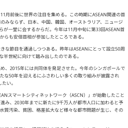
年11月前後に世界の注目を集める。この時期にASEAN関連の首
各国のみならず、日本、中国、韓国、オーストラリア、ニュージ
が一堂に会するからだ。今年は11月中旬に第33回ASEAN首
からも安倍首相が参加したところである。
大きな節目を通過しつつある。昨年はASEANにとって設立50周
な半世紀に向けて踏み出したのである。
進め、2015年には共同体を発足させた。今年のシンガポールで
たな50年を迎えるにふさわしい多くの取り組みが披露され
したい。
EANスマートシティネットワーク（ASCN）」が始動したこと
が進み、2030年までに新たに9千万人が都市人口に加わると予
水質汚染、貧困、格差拡大など様々な都市問題が生じ、その