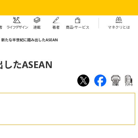
者
ライフデザイン
連載
著者
商
品・
サービス
マネクリとは
新たな半世紀に踏み出したASEAN
したASEAN
印刷
ｱﾝｹｰﾄ