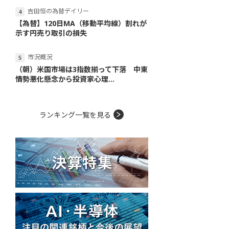
吉田恒の為替デイリー
【為替】120日MA（移動平均線）割れが
示す円売り取引の損失
市況概況
（朝）米国市場は3指数揃って下落 中東
情勢悪化懸念から投資家心理...
ランキング一覧を見る