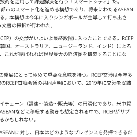
端技術を活用して課題解決を行う「スマートシティ」だ。
の26都市のスマート化を進める構想であり、将来にわたるASEAN
る。本構想は今年に入りシンガポールが主導して打ち出さ
組み文書の採択が行われた。
CEP）の交渉がいよいよ最終段階に入ったことである。RCEP
国、 韓国、オーストラリア、ニュージーランド、インド）による
、これが結ばれれば世界最大の経済圏を構築することにな
の発展にとって極めて重要な意味を持つ。RCEP交渉は今年多
のRCEP首脳会議の共同声明において、2019年に交渉を妥結
プライチェーン（調達～製造～販売等）の円滑化であり、米中貿
SEANなどに移転する動きも想定される中で、RCEPがサプ
るかもしれない。
ASEANに対し、日本はどのようなプレゼンスを発揮できるだ