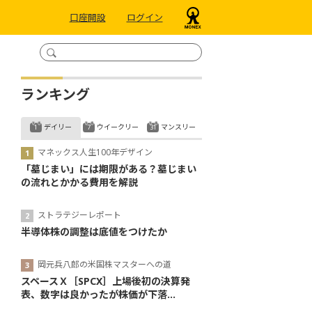
口座開設
ログイン
ランキング
デイリー
ウイークリー
マンスリー
マネックス人生100年デザイン
「墓じまい」には期限がある？墓じまい
の流れとかかる費用を解説
ストラテジーレポート
半導体株の調整は底値をつけたか
岡元兵八郎の米国株マスターへの道
スペースＸ［SPCX］上場後初の決算発
表、数字は良かったが株価が下落...