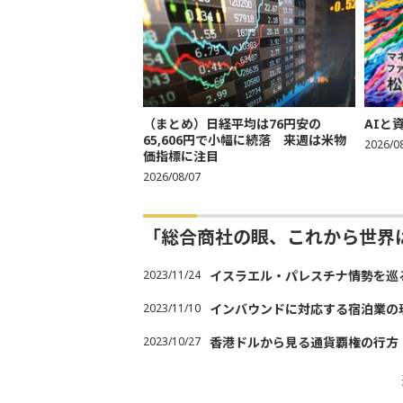
（まとめ）日経平均は76円安の
AIと
65,606円で小幅に続落 来週は米物
2026/0
価指標に注目
2026/08/07
「総合商社の眼、これから世界
2023/11/24
イスラエル・パレスチナ情勢を巡
2023/11/10
インバウンドに対応する宿泊業の
2023/10/27
香港ドルから見る通貨覇権の行方