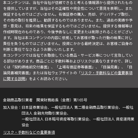
本コンテンツは、当社や当社が信頼できると考える情報源から提供されたもの
を提供していますが、当社はその正確性や完全性について意見を表明し、また
保証するものではございません。有価証券の購入、売却、デリバティブ取引、
その他の取引を推奨し、勧誘するものではありません。また、過去の実績や予
想・意見は、将来の結果を保証するものではございません。提供する情報等は
作成時現在のものであり、今後予告なしに変更または削除されることがござい
ます。当社は本コンテンツの内容に依拠してお客様が取った行動の結果に対し
責任を負うものではございません。投資にかかる最終決定は、お客様ご自身の
判断と責任でなさるようお願いいたします。
本コンテンツでは当社でお取扱している商品・サービス等について言及してい
る部分があります。商品ごとに手数料等およびリスクは異なりますので、詳し
くは「契約締結前交付書面」、「上場有価証券等書面」、「目論見書」、「目
論見書補完書面」または当社ウェブサイトの「
リスク・手数料などの重要事項
に関する説明
」をよくお読みください。
金融商品取引業者 関東財務局長（金商）第165号
日本証券業協会、一般社団法人 第二種金融商品取引業協会、一般社
団法人 金融先物取引業協会、
一般社団法人 日本暗号資産等取引業協会、一般社団法人 資産運用業
協会
リスク・手数料などの重要事項