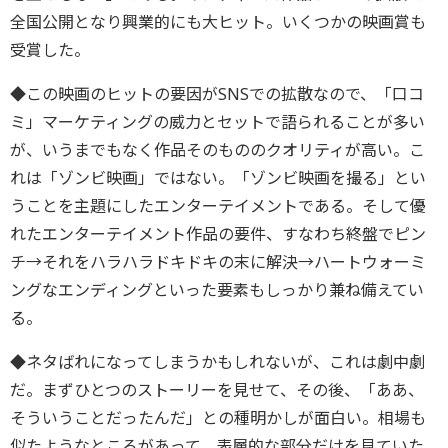
全国公開となり興業的にも大ヒット。いくつかの映画賞も
受賞した。
◆この映画のヒットの要因がSNSでの拡散なので、「口コ
ミ」マーケティングの威力とセットで語られることが多い
が、いうまでもなく作品そのもののクオリティが高い。こ
れは「ゾンビ映画」ではない。「ゾンビ映画を撮る」とい
うことを主題にしたエンターテイメントである。そして優
れたエンターテイメント作品の要件、すなわち終盤でピン
チ→それをハラハラドキドキの末に解決→ハートウォーミ
ングなエンディングといった要素もしっかり兼ね備えてい
る。
◆ネタばれになってしまうかもしれないが、これは劇中劇
だ。まずひとつのストーリーを見せて、その後、「ああ、
そういうことだったんだ」との種明かしが面白い。相場も
似たようなところがあって、表層的な部分だけを見ていた