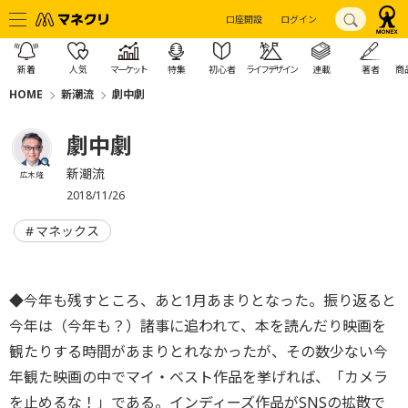
口座開設
ログイン
新着
人気
マーケット
特集
初心者
ライフデザイン
連載
著者
商
HOME
新潮流
劇中劇
劇中劇
新潮流
広木 隆
2018/11/26
マネックス
◆今年も残すところ、あと1月あまりとなった。振り返ると
今年は（今年も？）諸事に追われて、本を読んだり映画を
観たりする時間があまりとれなかったが、その数少ない今
年観た映画の中でマイ・ベスト作品を挙げれば、「カメラ
を止めるな！」である。インディーズ作品がSNSの拡散で