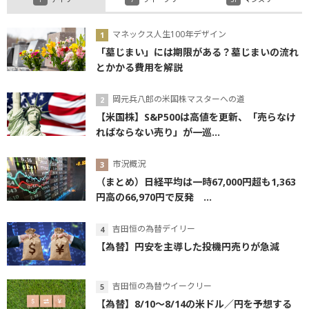
マネックス人生100年デザイン
「墓じまい」には期限がある？墓じまいの流れ
とかかる費用を解説
岡元兵八郎の米国株マスターへの道
【米国株】S&P500は高値を更新、「売らなけ
ればならない売り」が一巡...
市況概況
（まとめ）日経平均は一時67,000円超も1,363
円高の66,970円で反発 ...
吉田恒の為替デイリー
【為替】円安を主導した投機円売りが急減
吉田恒の為替ウイークリー
【為替】8/10～8/14の米ドル／円を予想する