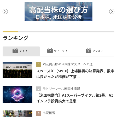
ランキング
デイリー
ウイークリー
マンスリー
岡元兵八郎の米国株マスターへの道
スペースＸ［SPCX］上場後初の決算発表、数字
は良かったが株価が下落...
モトリーフール米国株情報
【米国株動向】AIスーパーサイクル第2幕、AI
インフラ投資拡大で恩恵...
市況概況