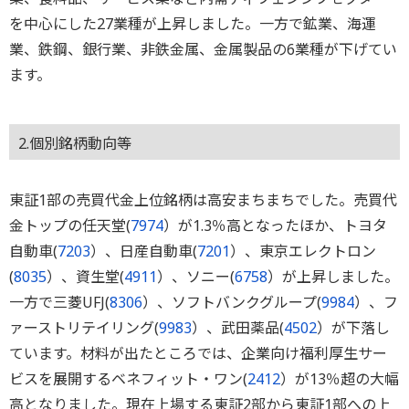
を中心にした27業種が上昇しました。一方で鉱業、海運
業、鉄鋼、銀行業、非鉄金属、金属製品の6業種が下げてい
ます。
2.個別銘柄動向等
東証1部の売買代金上位銘柄は高安まちまちでした。売買代
金トップの任天堂(
7974
）が1.3％高となったほか、トヨタ
自動車(
7203
）、日産自動車(
7201
）、東京エレクトロン
(
8035
）、資生堂(
4911
）、ソニー(
6758
）が上昇しました。
一方で三菱UFJ(
8306
）、ソフトバンクグループ(
9984
）、フ
ァーストリテイリング(
9983
）、武田薬品(
4502
）が下落し
ています。材料が出たところでは、企業向け福利厚生サー
ビスを展開するベネフィット・ワン(
2412
）が13％超の大幅
高となりました。現在上場する東証2部から東証1部への上