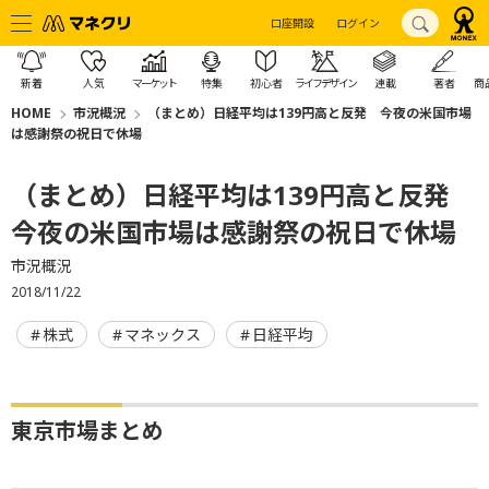
口座開設
ログイン
新着
人気
マーケット
特集
初心者
ライフデザイン
連載
著者
商
HOME
市況概況
（まとめ）日経平均は139円高と反発 今夜の米国市場
は感謝祭の祝日で休場
（まとめ）日経平均は139円高と反発
今夜の米国市場は感謝祭の祝日で休場
市況概況
2018/11/22
株式
マネックス
日経平均
東京市場まとめ