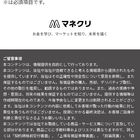
※は必須項目です。
お金を学び、マーケットを知り、未来を描く
ご留意事項
本コンテンツは、情報提供を目的として行っております。
本コンテンツは、当社や当社が信頼できると考える情報源から提供されたもの
を提供していますが、当社はその正確性や完全性について意見を表明し、また
保証するものではございません。有価証券の購入、売却、デリバティブ取引、
その他の取引を推奨し、勧誘するものではありません。また、過去の実績や予
想・意見は、将来の結果を保証するものではございません。提供する情報等は
作成時現在のものであり、今後予告なしに変更または削除されることがござい
ます。当社は本コンテンツの内容に依拠してお客様が取った行動の結果に対し
責任を負うものではございません。投資にかかる最終決定は、お客様ご自身の
判断と責任でなさるようお願いいたします。
本コンテンツでは当社でお取扱している商品・サービス等について言及してい
る部分があります。商品ごとに手数料等およびリスクは異なりますので、詳し
くは「契約締結前交付書面」、「上場有価証券等書面」、「目論見書」、「目