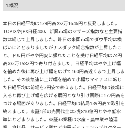
1.概況
本日の日経平均は139円高の2万1646円と反発しました。
TOPIXやJPX日経400、新興市場のマザーズ指数など主要指
数は総じて上昇しました。昨日の米国市場でダウ平均は横
ばいにとどまりましたがナスダック総合指数が上昇したこ
と、ドル円がやや円安に振れたことを受け日経平均は74円
高の2万1582円で寄り付きました。日経平均はやや上げ幅
を縮めた後に再び上げ幅を広げて160円高近くまで上昇しま
した。その後急速に上げ幅を縮めて小幅なマイナスに転じ
た日経平均は前場を3円安で終えました。日経平均は後場に
入ると再び上げ幅を広げる展開となり引け間際に177円高を
つける場面がありました。日経平均は結局139円高で取引を
終えました。東証1部の売買代金は2兆810億円とやや低水
準にとどまりました。東証33業種は水産・農林業や陸運
業、食料品、サービス業など内需ディフェンシブセクター