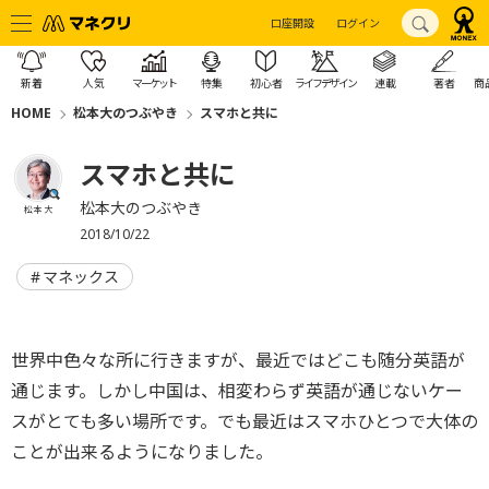
口座開設
ログイン
新着
人気
マーケット
特集
初心者
ライフデザイン
連載
著者
商
HOME
松本大のつぶやき
スマホと共に
スマホと共に
松本大のつぶやき
松本 大
2018/10/22
マネックス
世界中色々な所に行きますが、最近ではどこも随分英語が
通じます。しかし中国は、相変わらず英語が通じないケー
スがとても多い場所です。でも最近はスマホひとつで大体の
ことが出来るようになりました。