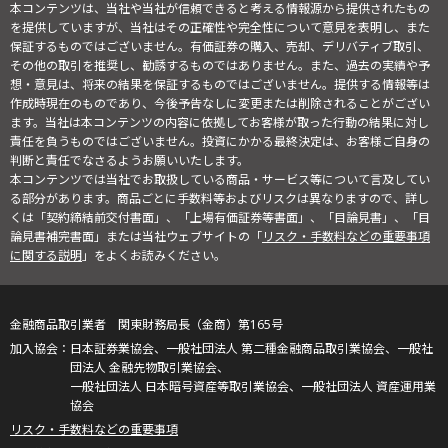
本コンテンツは、当社や当社が信頼できると考える情報源から提供されたもの
を提供していますが、当社はその正確性や完全性について意見を表明し、また
保証するものではございません。有価証券の購入、売却、デリバティブ取引、
その他の取引を推奨し、勧誘するものではありません。また、過去の実績や予
想・意見は、将来の結果を保証するものではございません。提供する情報等は
作成時現在のものであり、今後予告なしに変更または削除されることがござい
ます。当社は本コンテンツの内容に依拠してお客様が取った行動の結果に対し
責任を負うものではございません。投資にかかる最終決定は、お客様ご自身の
判断と責任でなさるようお願いいたします。
本コンテンツでは当社でお取扱している商品・サービス等について言及してい
る部分があります。商品ごとに手数料等およびリスクは異なりますので、詳し
くは「契約締結前交付書面」、「上場有価証券等書面」、「目論見書」、「目
論見書補完書面」または当社ウェブサイトの「
リスク・手数料などの重要事項
に関する説明
」をよくお読みください。
金融商品取引業者 関東財務局長（金商）第165号
日本証券業協会、一般社団法人 第二種金融商品取引業協会、一般社
団法人 金融先物取引業協会、
一般社団法人 日本暗号資産等取引業協会、一般社団法人 資産運用業
協会
リスク・手数料などの重要事項