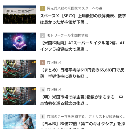
岡元兵八郎の米国株マスターへの道
スペースＸ［SPCX］上場後初の決算発表、数字
は良かったが株価が下落...
モトリーフール米国株情報
【米国株動向】AIスーパーサイクル第2幕、AI
インフラ投資拡大で恩恵...
市況概況
（まとめ）日経平均は617円安の65,683円で反
落 半導体株に売りも好...
市況概況
（朝）米国市場では主要3指数がまちまち 中
東情勢を巡る懸念の後退...
市場のテーマを再訪する。アナリストが読み解くテーマの本質
【日本株】株価77倍「第二のキオクシア」を探