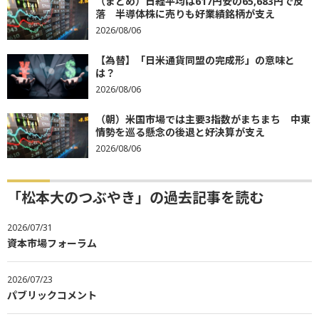
（まとめ）日経平均は617円安の65,683円で反
落 半導体株に売りも好業績銘柄が支え
2026/08/06
【為替】「日米通貨同盟の完成形」の意味と
は？
2026/08/06
（朝）米国市場では主要3指数がまちまち 中東
情勢を巡る懸念の後退と好決算が支え
2026/08/06
「松本大のつぶやき」の過去記事を読む
2026/07/31
資本市場フォーラム
2026/07/23
パブリックコメント