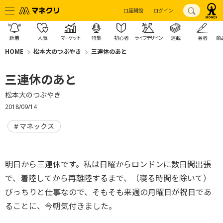
口座開設
ログイン
新着
人気
マーケット
特集
初心者
ライフデザイン
連載
著者
商
HOME
松本大のつぶやき
三連休のあと
三連休のあと
松本大のつぶやき
2018/09/14
マネックス
明日から三連休です。私は日曜からロンドンに数日間出張
で、着陸してから再離陸するまで、（寝る時間を除いて）
びっちりと仕事なので、そもそも来週の月曜日が祝日であ
ることに、今朝気付きました。