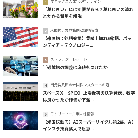
マネックス人生100年デザイン
「墓じまい」には期限がある？墓じまいの流れ
とかかる費用を解説
米国株、業界動向と銘柄解説
【米国株：銘柄発掘】業績上振れ5銘柄、パラ
ンティア・テクノロジー...
ストラテジーレポート
半導体株の調整は底値をつけたか
岡元兵八郎の米国株マスターへの道
スペースＸ［SPCX］上場後初の決算発表、数字
は良かったが株価が下落...
モトリーフール米国株情報
【米国株動向】AIスーパーサイクル第2幕、AI
インフラ投資拡大で恩恵...