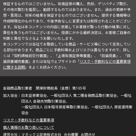
保証するものではございません。有価証券の購入、売却、デリバティブ取引、
その他の取引を推奨し、勧誘するものではありません。また、過去の実績や予
想・意見は、将来の結果を保証するものではございません。提供する情報等は
作成時現在のものであり、今後予告なしに変更または削除されることがござい
ます。当社は本コンテンツの内容に依拠してお客様が取った行動の結果に対し
責任を負うものではございません。投資にかかる最終決定は、お客様ご自身の
判断と責任でなさるようお願いいたします。
本コンテンツでは当社でお取扱している商品・サービス等について言及してい
る部分があります。商品ごとに手数料等およびリスクは異なりますので、詳し
くは「契約締結前交付書面」、「上場有価証券等書面」、「目論見書」、「目
論見書補完書面」または当社ウェブサイトの「
リスク・手数料などの重要事項
に関する説明
」をよくお読みください。
金融商品取引業者 関東財務局長（金商）第165号
日本証券業協会、一般社団法人 第二種金融商品取引業協会、一般社
団法人 金融先物取引業協会、
一般社団法人 日本暗号資産等取引業協会、一般社団法人 資産運用業
協会
リスク・手数料などの重要事項
個人情報のお取り扱いについて
マネックス証券株式会社
会社概要
お問合せ