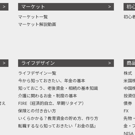
マーケット
初
マーケット一覧
初心
マーケット解説動画
ライフデザイン
商
ライフデザイン一覧
株式
今から知っておきたい、年金の基本
米国
知っておこう、老後資金・相続の基本知識
中国
介護に関わるお金・制度の基本
投資
考え
FIRE（経済的自立、早期リタイア）
債券
保険との付き合い方
FX
いくらかかる？教育資金の貯め方、作り方
先物
転職するなら知っておきたい「お金の話」
金・
NISA