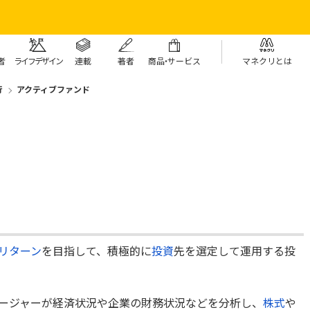
者
ライフデザイン
連載
著者
商
品・
サービス
マネクリとは
行
アクティブファンド
リターン
を目指して、積極的に
投資
先を選定して運用する投
ージャーが経済状況や企業の財務状況などを分析し、
株式
や