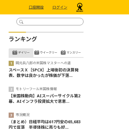
口座開設
ログイン
ランキング
デイリー
ウイークリー
マンスリー
岡元兵八郎の米国株マスターへの道
スペースＸ［SPCX］上場後初の決算発
表、数字は良かったが株価が下落...
モトリーフール米国株情報
【米国株動向】AIスーパーサイクル第2
幕、AIインフラ投資拡大で恩恵...
市況概況
（まとめ）日経平均は617円安の65,683
円で反落 半導体株に売りも好...