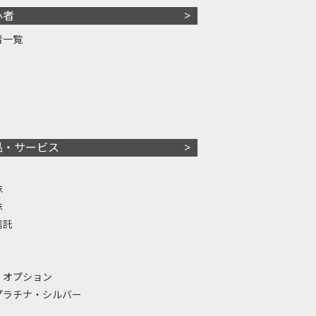
心者
者一覧
品・サービス
株
株
信託
・オプション
プラチナ・シルバー