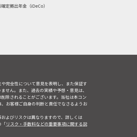
確定拠出年金（iDeCo）
性や完全性について意見を表明し、また保証す
りません。また、過去の実績や予想・意見は、
は削除されることがございます。当社は本コン
は、お客様ご自身の判断と責任でなさるようお
等およびリスクは異なりますので、詳しくは
の「
リスク・手数料などの重要事項に関する説