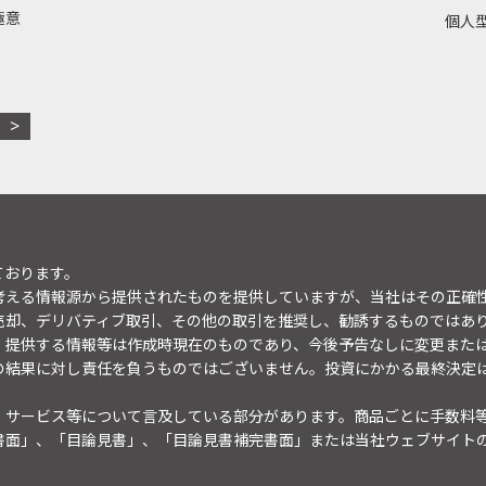
極意
個人型
ております。
考える情報源から提供されたものを提供していますが、当社はその正確
売却、デリバティブ取引、その他の取引を推奨し、勧誘するものではあ
。提供する情報等は作成時現在のものであり、今後予告なしに変更また
の結果に対し責任を負うものではございません。投資にかかる最終決定
・サービス等について言及している部分があります。商品ごとに手数料
書面」、「目論見書」、「目論見書補完書面」または当社ウェブサイト