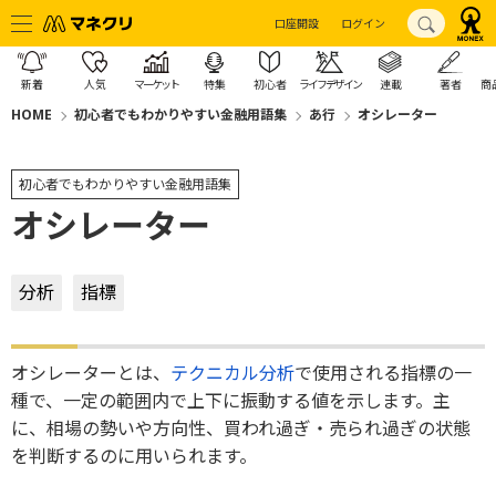
口座開設
ログイン
新着
人気
マーケット
特集
初心者
ライフデザイン
連載
著者
商
HOME
初心者でもわかりやすい金融用語集
あ行
オシレーター
初心者でもわかりやすい金融用語集
オシレーター
分析
指標
オシレーターとは、
テクニカル分析
で使用される指標の一
種で、一定の範囲内で上下に振動する値を示します。主
に、相場の勢いや方向性、買われ過ぎ・売られ過ぎの状態
を判断するのに用いられます。