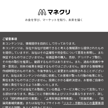
お金を学び、マーケットを知り、未来を描く
ご留意事項
本コンテンツは、情報提供を目的として行っております。
本コンテンツは、当社や当社が信頼できると考える情報源から提供されたもの
を提供していますが、当社はその正確性や完全性について意見を表明し、また
保証するものではございません。有価証券の購入、売却、デリバティブ取引、
その他の取引を推奨し、勧誘するものではありません。また、過去の実績や予
想・意見は、将来の結果を保証するものではございません。提供する情報等は
作成時現在のものであり、今後予告なしに変更または削除されることがござい
ます。当社は本コンテンツの内容に依拠してお客様が取った行動の結果に対し
責任を負うものではございません。投資にかかる最終決定は、お客様ご自身の
判断と責任でなさるようお願いいたします。
本コンテンツでは当社でお取扱している商品・サービス等について言及してい
る部分があります。商品ごとに手数料等およびリスクは異なりますので、詳し
くは「契約締結前交付書面」、「上場有価証券等書面」、「目論見書」、「目
論見書補完書面」または当社ウェブサイトの「
リスク・手数料などの重要事項
に関する説明
」をよくお読みください。