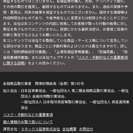
保証するものではございません。有価証券の購入、売却、デリバティブ取引、
その他の取引を推奨し、勧誘するものではありません。また、過去の実績や予
想・意見は、将来の結果を保証するものではございません。提供する情報等は
作成時現在のものであり、今後予告なしに変更または削除されることがござい
ます。当社は本コンテンツの内容に依拠してお客様が取った行動の結果に対し
責任を負うものではございません。投資にかかる最終決定は、お客様ご自身の
判断と責任でなさるようお願いいたします。
本コンテンツでは当社でお取扱している商品・サービス等について言及してい
る部分があります。商品ごとに手数料等およびリスクは異なりますので、詳し
くは「契約締結前交付書面」、「上場有価証券等書面」、「目論見書」、「目
論見書補完書面」または当社ウェブサイトの「
リスク・手数料などの重要事項
に関する説明
」をよくお読みください。
金融商品取引業者 関東財務局長（金商）第165号
日本証券業協会、一般社団法人 第二種金融商品取引業協会、一般社
団法人 金融先物取引業協会、
一般社団法人 日本暗号資産等取引業協会、一般社団法人 資産運用業
協会
リスク・手数料などの重要事項
個人情報のお取り扱いについて
マネックス証券株式会社
会社概要
お問合せ