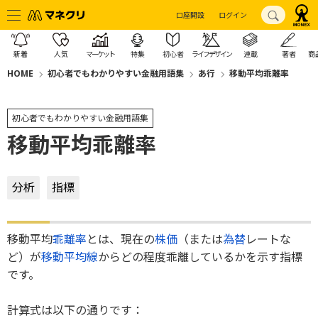
口座開設
ログイン
新着
人気
マーケット
特集
初心者
ライフデザイン
連載
著者
商
HOME
初心者でもわかりやすい金融用語集
あ行
移動平均乖離率
初心者でもわかりやすい金融用語集
移動平均乖離率
分析
指標
移動平均
乖離率
とは、現在の
株価
（または
為替
レートな
ど）が
移動平均線
からどの程度乖離しているかを示す指標
です。
計算式は以下の通りです：