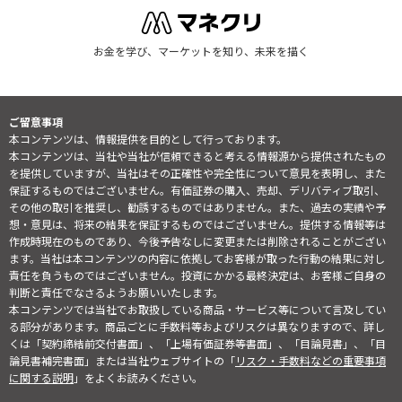
お金を学び、マーケットを知り、未来を描く
ご留意事項
本コンテンツは、情報提供を目的として行っております。
本コンテンツは、当社や当社が信頼できると考える情報源から提供されたもの
を提供していますが、当社はその正確性や完全性について意見を表明し、また
保証するものではございません。有価証券の購入、売却、デリバティブ取引、
その他の取引を推奨し、勧誘するものではありません。また、過去の実績や予
想・意見は、将来の結果を保証するものではございません。提供する情報等は
作成時現在のものであり、今後予告なしに変更または削除されることがござい
ます。当社は本コンテンツの内容に依拠してお客様が取った行動の結果に対し
責任を負うものではございません。投資にかかる最終決定は、お客様ご自身の
判断と責任でなさるようお願いいたします。
本コンテンツでは当社でお取扱している商品・サービス等について言及してい
る部分があります。商品ごとに手数料等およびリスクは異なりますので、詳し
くは「契約締結前交付書面」、「上場有価証券等書面」、「目論見書」、「目
論見書補完書面」または当社ウェブサイトの「
リスク・手数料などの重要事項
に関する説明
」をよくお読みください。