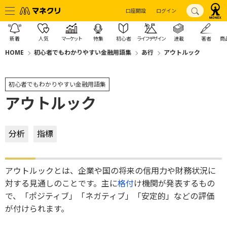
口座開設
ログイン
新着
人気
マーケット
特集
初心者
ライフデザイン
連載
著者
商
HOME
初心者でもわかりやすい金融用語集
あ行
アウトルック
初心者でもわかりやすい金融用語集
アウトルック
分析
指標
アウトルックとは、企業や国の将来の信用力や財務状況に
対する見通しのことです。主に
格付
け機関が発表するもの
で、「ポジティブ」「ネガティブ」「安定的」などの評価
が付けられます。