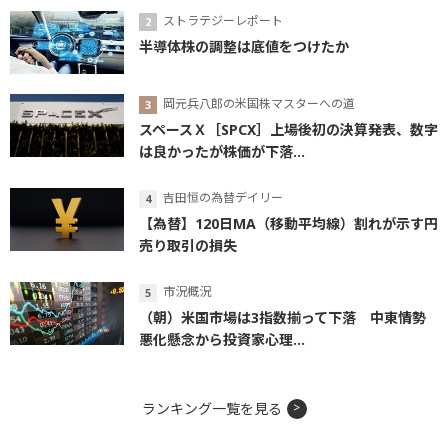
ストラテジーレポート
半導体株の調整は底値をつけたか
岡元兵八郎の米国株マスターへの道
スペースＸ［SPCX］上場後初の決算発表、数字
は良かったが株価が下落...
吉田恒の為替デイリー
【為替】120日MA（移動平均線）割れが示す円
売り取引の損失
市況概況
（朝）米国市場は3指数揃って下落 中東情勢
悪化懸念から投資家心理...
ランキング一覧を見る