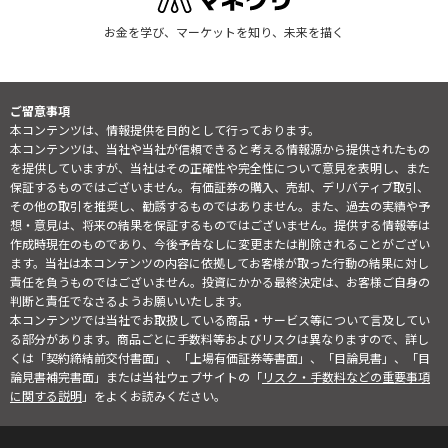
お金を学び、マーケットを知り、未来を描く
ご留意事項
本コンテンツは、情報提供を目的として行っております。
本コンテンツは、当社や当社が信頼できると考える情報源から提供されたもの
を提供していますが、当社はその正確性や完全性について意見を表明し、また
保証するものではございません。有価証券の購入、売却、デリバティブ取引、
その他の取引を推奨し、勧誘するものではありません。また、過去の実績や予
想・意見は、将来の結果を保証するものではございません。提供する情報等は
作成時現在のものであり、今後予告なしに変更または削除されることがござい
ます。当社は本コンテンツの内容に依拠してお客様が取った行動の結果に対し
責任を負うものではございません。投資にかかる最終決定は、お客様ご自身の
判断と責任でなさるようお願いいたします。
本コンテンツでは当社でお取扱している商品・サービス等について言及してい
る部分があります。商品ごとに手数料等およびリスクは異なりますので、詳し
くは「契約締結前交付書面」、「上場有価証券等書面」、「目論見書」、「目
論見書補完書面」または当社ウェブサイトの「
リスク・手数料などの重要事項
に関する説明
」をよくお読みください。