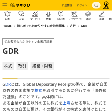
口座開設
ログイン
新着
人気
マーケット
特集
初心者
ライフデザイン
連載
著者
商
HOME
初心者でもわかりやすい金融用語集
さ行
GDR
初心者でもわかりやすい金融用語集
GDR
株式
取引
経営・財務
G
DR
とは、Global Depositary Receiptの略で、企業が自国
以外の外国市場で
株式
を取引するために発行する「海外預
託証券」のことです。具体的には、
ある企業が自国以外の国に株式を
上場
させる際に、株式そ
のものは自国に預け、その銀行がその株式を裏付けとして