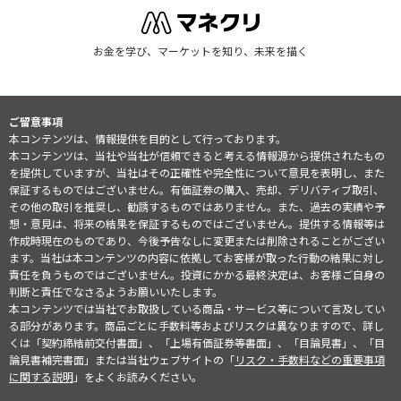
お金を学び、マーケットを知り、未来を描く
ご留意事項
本コンテンツは、情報提供を目的として行っております。
本コンテンツは、当社や当社が信頼できると考える情報源から提供されたもの
を提供していますが、当社はその正確性や完全性について意見を表明し、また
保証するものではございません。有価証券の購入、売却、デリバティブ取引、
その他の取引を推奨し、勧誘するものではありません。また、過去の実績や予
想・意見は、将来の結果を保証するものではございません。提供する情報等は
作成時現在のものであり、今後予告なしに変更または削除されることがござい
ます。当社は本コンテンツの内容に依拠してお客様が取った行動の結果に対し
責任を負うものではございません。投資にかかる最終決定は、お客様ご自身の
判断と責任でなさるようお願いいたします。
本コンテンツでは当社でお取扱している商品・サービス等について言及してい
る部分があります。商品ごとに手数料等およびリスクは異なりますので、詳し
くは「契約締結前交付書面」、「上場有価証券等書面」、「目論見書」、「目
論見書補完書面」または当社ウェブサイトの「
リスク・手数料などの重要事項
に関する説明
」をよくお読みください。