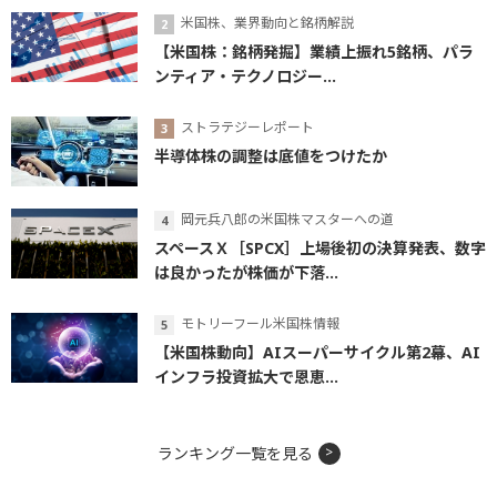
米国株、業界動向と銘柄解説
【米国株：銘柄発掘】業績上振れ5銘柄、パラ
ンティア・テクノロジー...
ストラテジーレポート
半導体株の調整は底値をつけたか
岡元兵八郎の米国株マスターへの道
スペースＸ［SPCX］上場後初の決算発表、数字
は良かったが株価が下落...
モトリーフール米国株情報
【米国株動向】AIスーパーサイクル第2幕、AI
インフラ投資拡大で恩恵...
ランキング一覧を見る