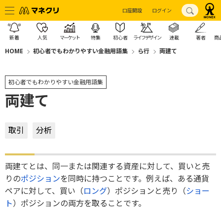
口座開設
ログイン
新着
人気
マーケット
特集
初心者
ライフデザイン
連載
著者
商
HOME
初心者でもわかりやすい金融用語集
ら行
両建て
初心者でもわかりやすい金融用語集
両建て
取引
分析
両建てとは、同一または関連する資産に対して、買いと売
りの
ポジション
を同時に持つことです。例えば、ある通貨
ペアに対して、買い（
ロング
）ポジションと売り（
ショー
ト
）ポジションの両方を取ることです。