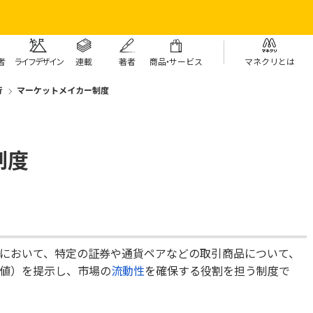
者
ライフデザイン
連載
著者
商
品・
サービス
マネクリとは
行
マーケットメイカー制度
制度
において、特定の証券や通貨ペアなどの取引商品について、
値）を提示し、市場の
流動性
を確保する役割を担う制度で