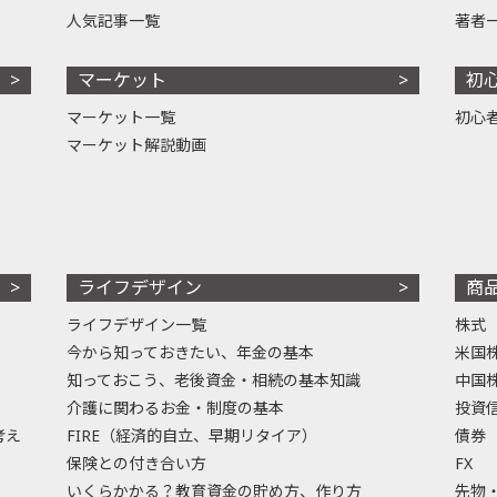
人気記事一覧
著者
マーケット
初
マーケット一覧
初心
マーケット解説動画
ライフデザイン
商
ライフデザイン一覧
株式
今から知っておきたい、年金の基本
米国
知っておこう、老後資金・相続の基本知識
中国
介護に関わるお金・制度の基本
投資
考え
FIRE（経済的自立、早期リタイア）
債券
保険との付き合い方
FX
いくらかかる？教育資金の貯め方、作り方
先物