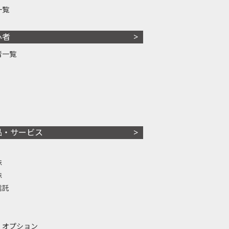
一覧
心者
者一覧
品・サービス
株
株
信託
・オプション