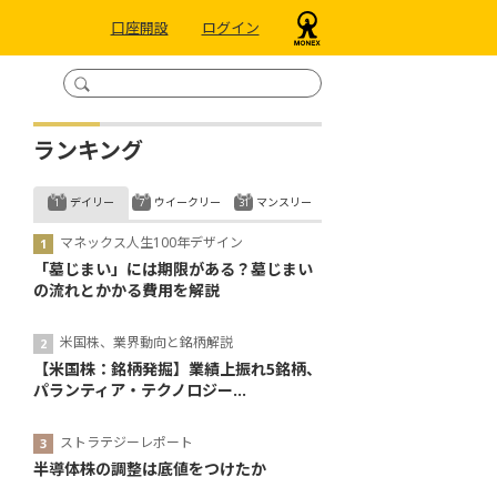
口座開設
ログイン
ランキング
デイリー
ウイークリー
マンスリー
マネックス人生100年デザイン
「墓じまい」には期限がある？墓じまい
の流れとかかる費用を解説
米国株、業界動向と銘柄解説
【米国株：銘柄発掘】業績上振れ5銘柄、
パランティア・テクノロジー...
ストラテジーレポート
半導体株の調整は底値をつけたか