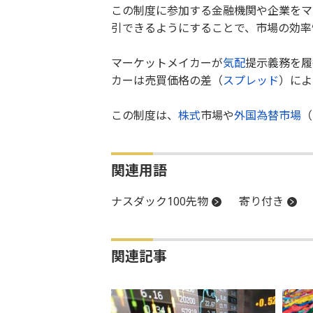
この制度に参加する金融機関や企業をマ
引できるようにすることで、市場の効率
マーケットメイカーが
気配
提示義務を履
カーは売買価格の差（
スプレッド
）によ
この制度は、
株式
市場や
外国為替市場
（
関連用語
ナスダック100先物
寄り付き
関連記事