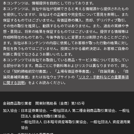
本コンテンツは、情報提供を目的として行っております。
本コンテンツは、当社や当社が信頼できると考える情報源から提供されたもの
を提供していますが、当社はその正確性や完全性について意見を表明し、また
保証するものではございません。有価証券の購入、売却、デリバティブ取引、
その他の取引を推奨し、勧誘するものではありません。また、過去の実績や予
想・意見は、将来の結果を保証するものではございません。提供する情報等は
作成時現在のものであり、今後予告なしに変更または削除されることがござい
ます。当社は本コンテンツの内容に依拠してお客様が取った行動の結果に対し
責任を負うものではございません。投資にかかる最終決定は、お客様ご自身の
判断と責任でなさるようお願いいたします。
本コンテンツでは当社でお取扱している商品・サービス等について言及してい
る部分があります。商品ごとに手数料等およびリスクは異なりますので、詳し
くは「契約締結前交付書面」、「上場有価証券等書面」、「目論見書」、「目
論見書補完書面」または当社ウェブサイトの「
リスク・手数料などの重要事項
に関する説明
」をよくお読みください。
金融商品取引業者 関東財務局長（金商）第165号
日本証券業協会、一般社団法人 第二種金融商品取引業協会、一般社
団法人 金融先物取引業協会、
一般社団法人 日本暗号資産等取引業協会、一般社団法人 資産運用業
協会