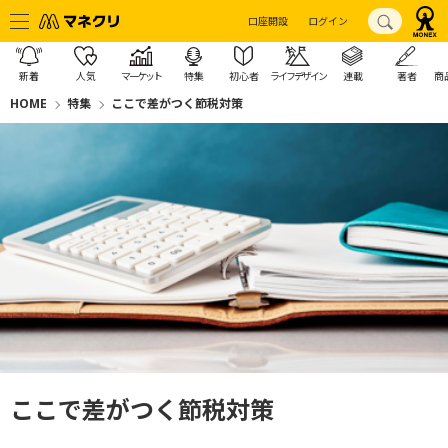
口座開設
ログイン
新着
人気
マーケット
特集
初心者
ライフデザイン
連載
著者
商
HOME
特集
ここで差がつく節税対策
ここで差がつく節税対策