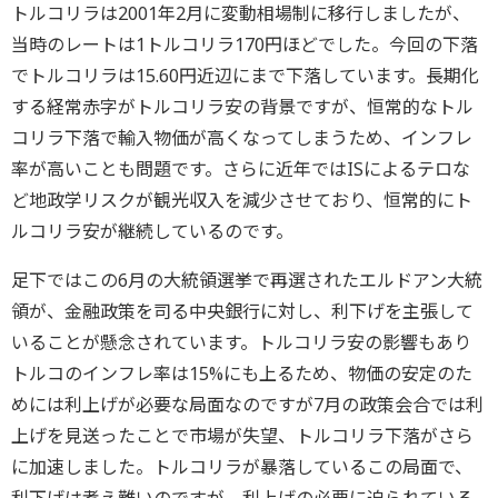
トルコリラは2001年2月に変動相場制に移行しましたが、
当時のレートは1トルコリラ170円ほどでした。今回の下落
でトルコリラは15.60円近辺にまで下落しています。長期化
する経常赤字がトルコリラ安の背景ですが、恒常的なトル
コリラ下落で輸入物価が高くなってしまうため、インフレ
率が高いことも問題です。さらに近年ではISによるテロな
ど地政学リスクが観光収入を減少させており、恒常的にト
ルコリラ安が継続しているのです。
足下ではこの6月の大統領選挙で再選されたエルドアン大統
領が、金融政策を司る中央銀行に対し、利下げを主張して
いることが懸念されています。トルコリラ安の影響もあり
トルコのインフレ率は15%にも上るため、物価の安定のた
めには利上げが必要な局面なのですが7月の政策会合では利
上げを見送ったことで市場が失望、トルコリラ下落がさら
に加速しました。トルコリラが暴落しているこの局面で、