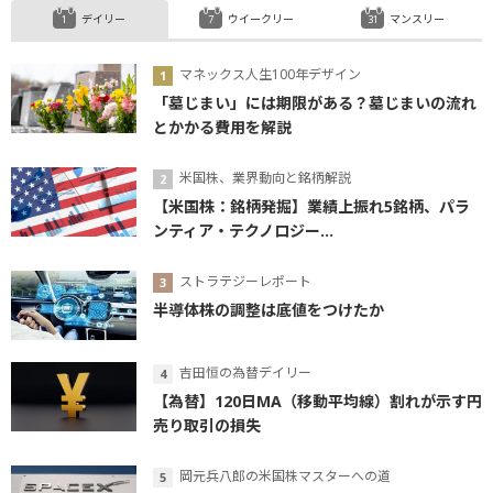
デイリー
ウイークリー
マンスリー
マネックス人生100年デザイン
「墓じまい」には期限がある？墓じまいの流れ
とかかる費用を解説
米国株、業界動向と銘柄解説
【米国株：銘柄発掘】業績上振れ5銘柄、パラ
ンティア・テクノロジー...
ストラテジーレポート
半導体株の調整は底値をつけたか
吉田恒の為替デイリー
【為替】120日MA（移動平均線）割れが示す円
売り取引の損失
岡元兵八郎の米国株マスターへの道