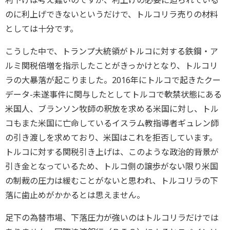
利下げは考え難いのですが、利上げの必要に迫られている
のに利上げできないというだけで、トルコリラ売りの材料
としては十分です。
こうした中で、トランプ大統領がトルコに対する鉄鋼・ア
ルミ関税倍増を指示したことがきっかけとなり、トルコリ
ラの大暴落が起こりました。2016年にトルコで起きたクー
データ-未遂事件に関与したとしてトルコで軟禁状態にある
米国人、ブランソン牧師の釈放を求める米国に対し、トル
コもまた米国に亡命しているイスラム教指導者ギュレン師
の引き渡しを求めており、米国はこれを拒否しています。
トルコに対する関税引き上げは、このような政治的背景が
引き金となっているため、トルコ側の譲歩がない限り米国
の制裁の圧力は緩むことがないと思われ、トルコリラの下
落に歯止めがかかるとは思えません。
足下の為替市場、下落圧力が強いのはトルコリラだけでは