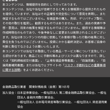
本コンテンツは、情報提供を目的として行っております。
本コンテンツは、当社や当社が信頼できると考える情報源から提供されたもの
を提供していますが、当社はその正確性や完全性について意見を表明し、また
保証するものではございません。有価証券の購入、売却、デリバティブ取引、
その他の取引を推奨し、勧誘するものではありません。また、過去の実績や予
想・意見は、将来の結果を保証するものではございません。提供する情報等は
作成時現在のものであり、今後予告なしに変更または削除されることがござい
ます。当社は本コンテンツの内容に依拠してお客様が取った行動の結果に対し
責任を負うものではございません。投資にかかる最終決定は、お客様ご自身の
判断と責任でなさるようお願いいたします。
本コンテンツでは当社でお取扱している商品・サービス等について言及してい
る部分があります。商品ごとに手数料等およびリスクは異なりますので、詳し
くは「契約締結前交付書面」、「上場有価証券等書面」、「目論見書」、「目
論見書補完書面」または当社ウェブサイトの「
リスク・手数料などの重要事項
に関する説明
」をよくお読みください。
金融商品取引業者 関東財務局長（金商）第165号
日本証券業協会、一般社団法人 第二種金融商品取引業協会、一般社
団法人 金融先物取引業協会、
一般社団法人 日本暗号資産等取引業協会、一般社団法人 資産運用業
協会