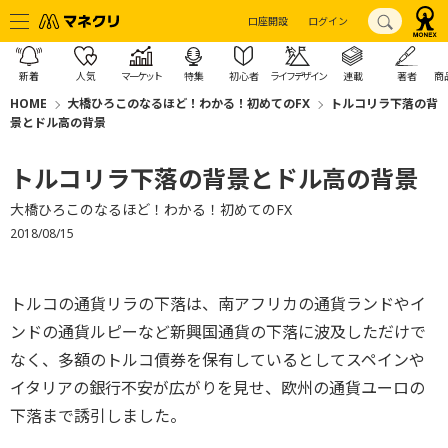
口座開設
ログイン
新着
人気
マーケット
特集
初心者
ライフデザイン
連載
著者
商
HOME
大橋ひろこのなるほど！わかる！初めてのFX
トルコリラ下落の背
景とドル高の背景
トルコリラ下落の背景とドル高の背景
大橋ひろこのなるほど！わかる！初めてのFX
2018/08/15
トルコの通貨リラの下落は、南アフリカの通貨ランドやイ
ンドの通貨ルピーなど新興国通貨の下落に波及しただけで
なく、多額のトルコ債券を保有しているとしてスペインや
イタリアの銀行不安が広がりを見せ、欧州の通貨ユーロの
下落まで誘引しました。