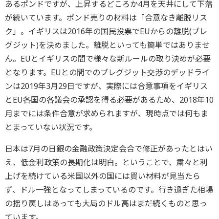
あるポンドですが、上昇するどころか4月を天井にして下落
が続いています。ポンド売りの材料は「合意なき離脱リス
ク」。イギリスは2016年の国民投票でEUからの離脱(ブレ
グジット)を決めました。離脱といっても簡単ではありませ
ん。EUとイギリスの間で様々な新ルールの取り決めが必要
となります。EUとの間でのブレグジット交渉のデッドライ
ンは2019年3月29日ですが、実際には合意事項をイギリス
とEU各国の各議会の承認を得る必要があるため、2018年10
月までには条件合意が求められますが、現時点では何もま
とまっていない状況です。
日本は7月の日銀の金融政策決定会合で修正があったとはい
え、低金利政策の長期化は明白。ということで、粛々と利
上げを続けている米国以外の国には買い材料が見当たら
ず、ドル一強となってしまっているのです。行き過ぎた相場
の揺り戻しはあっても大局のドル高はまだ続くものと思っ
ています。