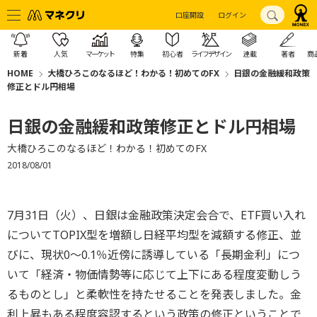
口座開設
ログイン
新着
人気
マーケット
特集
初心者
ライフデザイン
連載
著者
商
HOME
大橋ひろこのなるほど！わかる！初めてのFX
日銀の金融緩和政策
修正とドル円相場
日銀の金融緩和政策修正とドル円相場
大橋ひろこのなるほど！わかる！初めてのFX
2018/08/01
7月31日（火）、日銀は金融政策決定会合で、ETF買い入れ
についてTOPIX型を増額し日経平均型を減額する修正、並
びに、現状0～0.1％近傍に誘導している「長期金利」につ
いて「経済・物価情勢等に応じて上下にある程度変動しう
るものとし」と柔軟性を持たせることを発表しました。金
利上昇もある程度容認するという政策の修正ということで