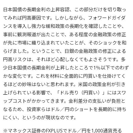
日本国債の長期金利の上昇容認、この部分だけを切り取っ
てみれば円高要因です。しかしながら、フォワードガイダ
ンスを導入し強力な緩和政策の長期化を確認したことや、
事前に観測報道が出たことで、ある程度の金融政策の修正
が先に市場に織り込まれていたことが、そのショックを和
らげました。ということで、日銀の金融政策の修正による
円高リスクは、それほど心配しなくてもよさそうです。多
少日本国債の長期金利が上昇したところで1％以下でのわず
かな変化です。これを材料に全面的に円買いを仕掛けてく
るほどの妙味はないと思われます。米国の政策金利が引き
上げられている影響で、「ドル売り（円買い）」にはスワ
ップコストがかかってきます。金利差分の支払いが負担と
なるため、投資家らはドル／円のショートを長期的に持ち
にくい、というのが現状なのです。
※マネックス証券のFXPLUSでドル／円を1,000通貨売る