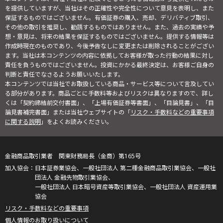
を提供していますが、当社はその正確性や完全性について意見を表明し、また
保証するものではございません。有価証券の購入、売却、デリバティブ取引、
その他の取引を推奨し、勧誘するものではありません。また、過去の実績や予
想・意見は、将来の結果を保証するものではございません。提供する情報等は
作成時現在のものであり、今後予告なしに変更または削除されることがござい
ます。当社は本コンテンツの内容に依拠してお客様が取った行動の結果に対し
責任を負うものではございません。投資にかかる最終決定は、お客様ご自身の
判断と責任でなさるようお願いいたします。
本コンテンツでは当社でお取扱している商品・サービス等について言及してい
る部分があります。商品ごとに手数料等およびリスクは異なりますので、詳し
くは「契約締結前交付書面」、「上場有価証券等書面」、「目論見書」、「目
論見書補完書面」または当社ウェブサイトの「
リスク・手数料などの重要事項
に関する説明
」をよくお読みください。
金融商品取引業者 関東財務局長（金商）第165号
日本証券業協会、一般社団法人 第二種金融商品取引業協会、一般社
団法人 金融先物取引業協会、
一般社団法人 日本暗号資産等取引業協会、一般社団法人 資産運用業
協会
リスク・手数料などの重要事項
個人情報のお取り扱いについて