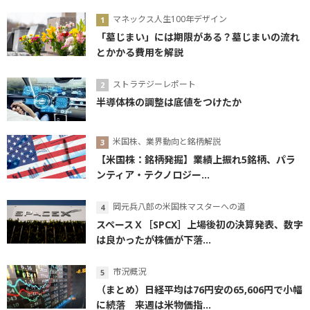
マネックス人生100年デザイン
「墓じまい」には期限がある？墓じまいの流れ
とかかる費用を解説
ストラテジーレポート
半導体株の調整は底値をつけたか
米国株、業界動向と銘柄解説
【米国株：銘柄発掘】業績上振れ5銘柄、パラ
ンティア・テクノロジー...
岡元兵八郎の米国株マスターへの道
スペースＸ［SPCX］上場後初の決算発表、数字
は良かったが株価が下落...
市況概況
（まとめ）日経平均は76円安の65,606円で小幅
に続落 来週は米物価指...