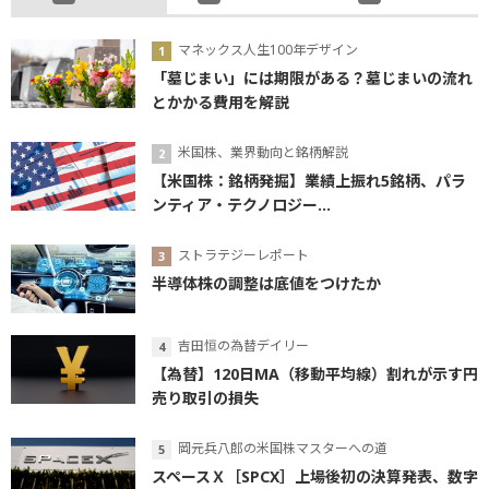
マネックス人生100年デザイン
「墓じまい」には期限がある？墓じまいの流れ
とかかる費用を解説
米国株、業界動向と銘柄解説
【米国株：銘柄発掘】業績上振れ5銘柄、パラ
ンティア・テクノロジー...
ストラテジーレポート
半導体株の調整は底値をつけたか
吉田恒の為替デイリー
【為替】120日MA（移動平均線）割れが示す円
売り取引の損失
岡元兵八郎の米国株マスターへの道
スペースＸ［SPCX］上場後初の決算発表、数字