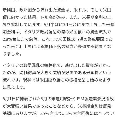
新興国、欧州圏から流れ出た資金は、米ドル、そして米国
債に向かった結果、ドル高が進み、また、米長期金利の上
昇を抑制しています。5月半ばに3.1％台にまで上昇した米長
期金利は、イタリア政局混乱の際の米国債への資金流入で
2.8％台にまで急落。これまで米国株式市場の警戒要因であ
った米金利上昇による株価下落の懸念が後退する結果とな
りました。
イタリアの政局混乱の鎮静化で、逃げ出した資金が向かっ
たのが、時価総額が大きく業績が好調である米国株という
流れです。現状では米国独り勝ちの様相を呈し始めたよう
に見えます。
6月1日に発表された5月の米雇用統計やISM製造業景況指数
が大変強い結果であったことなどから、米長期金利は反発
基調にありますが、2.9％台まで。3％大台回復には至ってい