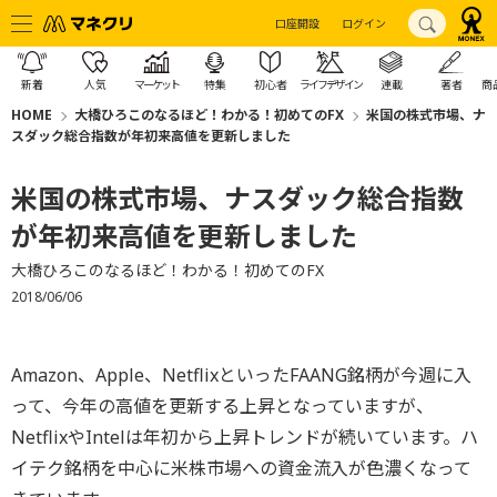
口座開設
ログイン
新着
人気
マーケット
特集
初心者
ライフデザイン
連載
著者
商
HOME
大橋ひろこのなるほど！わかる！初めてのFX
米国の株式市場、ナ
スダック総合指数が年初来高値を更新しました
米国の株式市場、ナスダック総合指数
が年初来高値を更新しました
大橋ひろこのなるほど！わかる！初めてのFX
2018/06/06
Amazon、Apple、NetflixといったFAANG銘柄が今週に入
って、今年の高値を更新する上昇となっていますが、
NetflixやIntelは年初から上昇トレンドが続いています。ハ
イテク銘柄を中心に米株市場への資金流入が色濃くなって