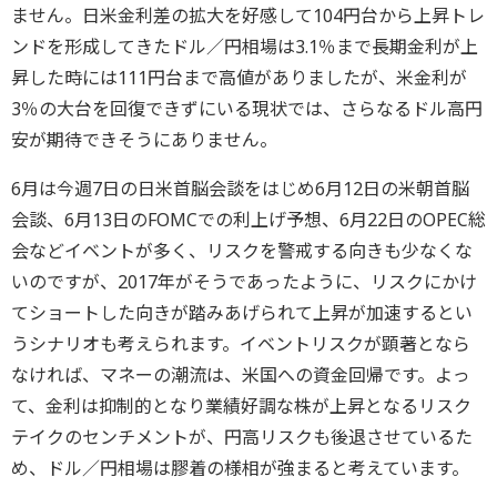
ません。日米金利差の拡大を好感して104円台から上昇トレ
ンドを形成してきたドル／円相場は3.1％まで長期金利が上
昇した時には111円台まで高値がありましたが、米金利が
3％の大台を回復できずにいる現状では、さらなるドル高円
安が期待できそうにありません。
6月は今週7日の日米首脳会談をはじめ6月12日の米朝首脳
会談、6月13日のFOMCでの利上げ予想、6月22日のOPEC総
会などイベントが多く、リスクを警戒する向きも少なくな
いのですが、2017年がそうであったように、リスクにかけ
てショートした向きが踏みあげられて上昇が加速するとい
うシナリオも考えられます。イベントリスクが顕著となら
なければ、マネーの潮流は、米国への資金回帰です。よっ
て、金利は抑制的となり業績好調な株が上昇となるリスク
テイクのセンチメントが、円高リスクも後退させているた
め、ドル／円相場は膠着の様相が強まると考えています。