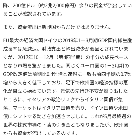
降、200億ドル（約2兆2,000億円）余りの資金が流出してい
ることが確認されています。
また、資金流出は新興国からだけではありません。
EU最大の経済大国ドイツの2018年1－3月期GDP国内総生産
成長率は急減速。財政支出と輸出減少が要因とされていま
すが、2017年10－12月（第4四半期）の半分の成長ペース
となり市場を驚かせました。同じくユーロ圏の1－3月期の
GDP改定値は前期比0.4％増と速報に一致も前四半期の0.7％
増から大きく低下しており、足下で欧州圏の経済指標の悪
化が目立ち始めています。景気の先行き不安が燻り出した
ところに、イタリアの政治リスクからイタリア国債が急
落、マーケットはイタリア国債を売り、ドイツ国債や米国
債にシフトする動きを加速させました。これが5月最終週の
世界の株式市場の下落の引き金ともなりましたが、欧州圏
からも資金が流出しているのです。