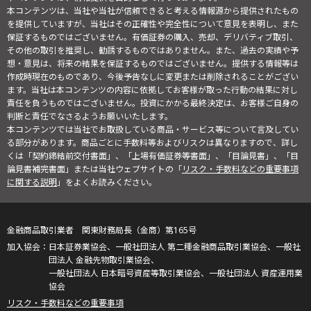
本コンテンツは、当社や当社が信頼できると考える情報源から提供されたもの
を提供していますが、当社はその正確性や完全性について意見を表明し、また
保証するものではございません。有価証券の購入、売却、デリバティブ取引、
その他の取引を推奨し、勧誘するものではありません。また、過去の実績や予
想・意見は、将来の結果を保証するものではございません。提供する情報等は
作成時現在のものであり、今後予告なしに変更または削除されることがござい
ます。当社は本コンテンツの内容に依拠してお客様が取った行動の結果に対し
責任を負うものではございません。投資にかかる最終決定は、お客様ご自身の
判断と責任でなさるようお願いいたします。
本コンテンツでは当社でお取扱している商品・サービス等について言及してい
る部分があります。商品ごとに手数料等およびリスクは異なりますので、詳し
くは「契約締結前交付書面」、「上場有価証券等書面」、「目論見書」、「目
論見書補完書面」または当社ウェブサイトの「
リスク・手数料などの重要事項
に関する説明
」をよくお読みください。
金融商品取引業者 関東財務局長（金商）第165号
日本証券業協会、一般社団法人 第二種金融商品取引業協会、一般社
団法人 金融先物取引業協会、
一般社団法人 日本暗号資産等取引業協会、一般社団法人 資産運用業
協会
リスク・手数料などの重要事項