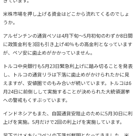
きています。
米株市場を押し上げる資金はどこから流れてくるのでしょ
うか。
アルゼンチンの通貨ぺソは4月下旬～5月初旬のわずか8日間
に政策金利を3回も引き上げ40％もの高金利となっています
が、ペソ安に歯止めがかかっていません。
トルコ中央銀行も5月23日緊急利上げに踏み切ることを発表
し、トルコの通貨リラは下落に歯止めがかけられたかに見
えますが、安値圏でのもみ合いが続いています。トルコは6
月24日に前倒しして実施することが決められた大統領選挙
への警戒もくすぶっています。
インドネシアもまた、自国通貨安阻止のために5月30日に利
上げを実施。5月だけで2回の利上げを実施しています。
足下ではメキシコペソの下落が鮮明となってきました。米