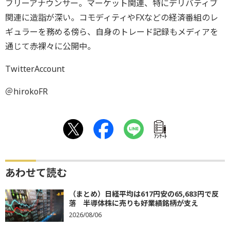
フリーアナウンサー。マーケット関連、特にデリバティブ
関連に造詣が深い。コモディティやFXなどの経済番組のレ
ギュラーを務める傍ら、自身のトレード記録もメディアを
通じて赤裸々に公開中。
TwitterAccount
＠hirokoFR
ｱﾝｹｰﾄ
あわせて読む
（まとめ）日経平均は617円安の65,683円で反
落 半導体株に売りも好業績銘柄が支え
2026/08/06