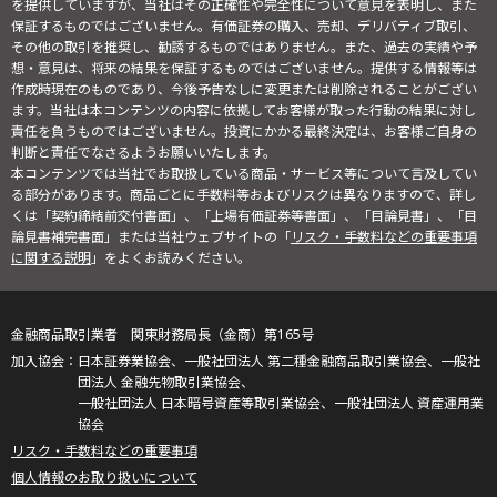
を提供していますが、当社はその正確性や完全性について意見を表明し、また
保証するものではございません。有価証券の購入、売却、デリバティブ取引、
その他の取引を推奨し、勧誘するものではありません。また、過去の実績や予
想・意見は、将来の結果を保証するものではございません。提供する情報等は
作成時現在のものであり、今後予告なしに変更または削除されることがござい
ます。当社は本コンテンツの内容に依拠してお客様が取った行動の結果に対し
責任を負うものではございません。投資にかかる最終決定は、お客様ご自身の
判断と責任でなさるようお願いいたします。
本コンテンツでは当社でお取扱している商品・サービス等について言及してい
る部分があります。商品ごとに手数料等およびリスクは異なりますので、詳し
くは「契約締結前交付書面」、「上場有価証券等書面」、「目論見書」、「目
論見書補完書面」または当社ウェブサイトの「
リスク・手数料などの重要事項
に関する説明
」をよくお読みください。
金融商品取引業者 関東財務局長（金商）第165号
日本証券業協会、一般社団法人 第二種金融商品取引業協会、一般社
団法人 金融先物取引業協会、
一般社団法人 日本暗号資産等取引業協会、一般社団法人 資産運用業
協会
リスク・手数料などの重要事項
個人情報のお取り扱いについて