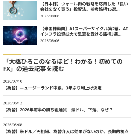
【日本株】ウォール街の戦略を応用した「良い
会社を安く買う」投資法、参考銘柄15選...
2026/08/06
【米国株動向】AIスーパーサイクル第2幕、AI
インフラ投資拡大で恩恵を受ける銘柄3選...
2026/08/06
「大橋ひろこのなるほど！わかる！初めての
FX」の過去記事を読む
2026/07/10
【為替】ニュージーランド中銀、3年ぶり利上げ決定
2026/06/12
【為替】2026年前半の勝ち組通貨「豪ドル」下落、なぜ？
2026/05/08
【為替】米ドル／円相場、為替介入は効果がないのか、長期的視点