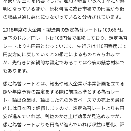
不安が芽生える内容でした。雇用の改善から人手不足が鮮
明となっているほか、原材料高に為替市場での円高が今後
の収益見通し悪化につながっていると分析されています。
2018年度の大企業・製造業の想定為替レートは109.66円。
足下のドル／円レートは106円台で推移しており、想定為替
レートよりも円高となっています。先行きは110円程度まで
円安方向に戻していくとの想定によるものとみられます
が、先行きに楽観的な設定であることは今後の懸念材料で
もあります。
想定為替レートとは、輸出や輸入企業が事業計画を立てる
際や年度予算の設定をする際に前提基準とする為替レー
ト。輸出企業は、輸出した先の外貨ベースでの売上を最終
的には日本円で評価しますので、想定為替レートよりも円
安が進んでいれば、利益のかさ上げ効果が見込めますが、
想定為替レートよりも円高が進んでいれば収益は悪化、評