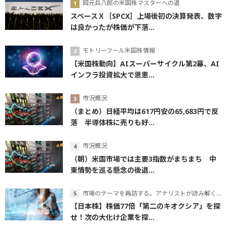
岡元兵八郎の米国株マスターへの道
スペースＸ［SPCX］上場後初の決算発表、数字
は良かったが株価が下落...
モトリーフール米国株情報
【米国株動向】AIスーパーサイクル第2幕、AI
インフラ投資拡大で恩恵...
市況概況
（まとめ）日経平均は617円安の65,683円で反
落 半導体株に売りも好...
市況概況
（朝）米国市場では主要3指数がまちまち 中
東情勢を巡る懸念の後退...
市場のテーマを再訪する。アナリストが読み解くテーマの本質
【日本株】株価77倍「第二のキオクシア」を探
せ！次の大化け企業を探...