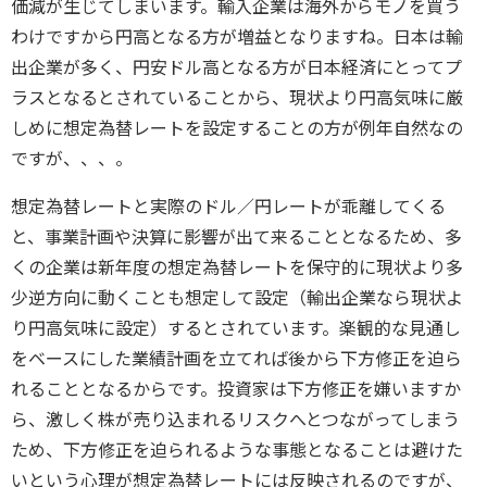
価減が生じてしまいます。輸入企業は海外からモノを買う
わけですから円高となる方が増益となりますね。日本は輸
出企業が多く、円安ドル高となる方が日本経済にとってプ
ラスとなるとされていることから、現状より円高気味に厳
しめに想定為替レートを設定することの方が例年自然なの
ですが、、、。
想定為替レートと実際のドル／円レートが乖離してくる
と、事業計画や決算に影響が出て来ることとなるため、多
くの企業は新年度の想定為替レートを保守的に現状より多
少逆方向に動くことも想定して設定（輸出企業なら現状よ
り円高気味に設定）するとされています。楽観的な見通し
をベースにした業績計画を立てれば後から下方修正を迫ら
れることとなるからです。投資家は下方修正を嫌いますか
ら、激しく株が売り込まれるリスクへとつながってしまう
ため、下方修正を迫られるような事態となることは避けた
いという心理が想定為替レートには反映されるのですが、