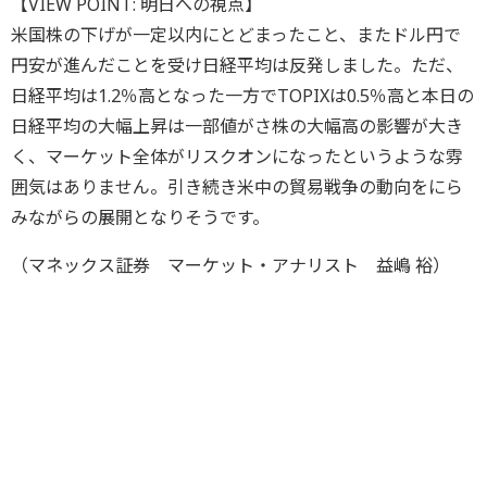
【VIEW POINT: 明日への視点】
米国株の下げが一定以内にとどまったこと、またドル円で
円安が進んだことを受け日経平均は反発しました。ただ、
日経平均は1.2％高となった一方でTOPIXは0.5％高と本日の
日経平均の大幅上昇は一部値がさ株の大幅高の影響が大き
く、マーケット全体がリスクオンになったというような雰
囲気はありません。引き続き米中の貿易戦争の動向をにら
みながらの展開となりそうです。
（マネックス証券 マーケット・アナリスト 益嶋 裕）