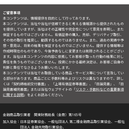
ご留意事項
本コンテンツは、情報提供を目的として行っております。
本コンテンツは、当社や当社が信頼できると考える情報源から提供されたもの
を提供していますが、当社はその正確性や完全性について意見を表明し、また
保証するものではございません。有価証券の購入、売却、デリバティブ取引、
その他の取引を推奨し、勧誘するものではありません。また、過去の実績や予
想・意見は、将来の結果を保証するものではございません。提供する情報等は
作成時現在のものであり、今後予告なしに変更または削除されることがござい
ます。当社は本コンテンツの内容に依拠してお客様が取った行動の結果に対し
責任を負うものではございません。投資にかかる最終決定は、お客様ご自身の
判断と責任でなさるようお願いいたします。
本コンテンツでは当社でお取扱している商品・サービス等について言及してい
る部分があります。商品ごとに手数料等およびリスクは異なりますので、詳し
くは「契約締結前交付書面」、「上場有価証券等書面」、「目論見書」、「目
論見書補完書面」または当社ウェブサイトの「
リスク・手数料などの重要事項
に関する説明
」をよくお読みください。
金融商品取引業者 関東財務局長（金商）第165号
日本証券業協会、一般社団法人 第二種金融商品取引業協会、一般社
団法人 金融先物取引業協会、