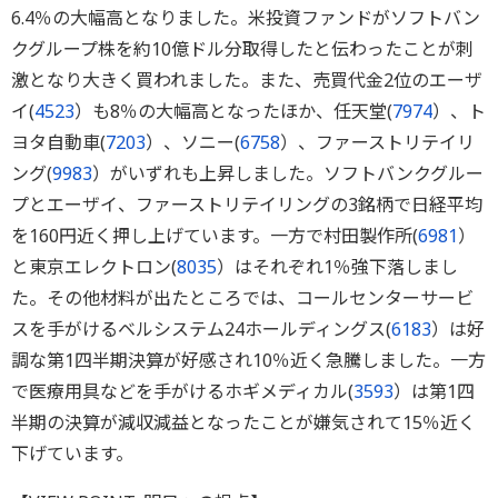
6.4％の大幅高となりました。米投資ファンドがソフトバン
クグループ株を約10億ドル分取得したと伝わったことが刺
激となり大きく買われました。また、売買代金2位のエーザ
イ(
4523
）も8％の大幅高となったほか、任天堂(
7974
）、ト
ヨタ自動車(
7203
）、ソニー(
6758
）、ファーストリテイリ
ング(
9983
）がいずれも上昇しました。ソフトバンクグルー
プとエーザイ、ファーストリテイリングの3銘柄で日経平均
を160円近く押し上げています。一方で村田製作所(
6981
）
と東京エレクトロン(
8035
）はそれぞれ1％強下落しまし
た。その他材料が出たところでは、コールセンターサービ
スを手がけるベルシステム24ホールディングス(
6183
）は好
調な第1四半期決算が好感され10％近く急騰しました。一方
で医療用具などを手がけるホギメディカル(
3593
）は第1四
半期の決算が減収減益となったことが嫌気されて15％近く
下げています。