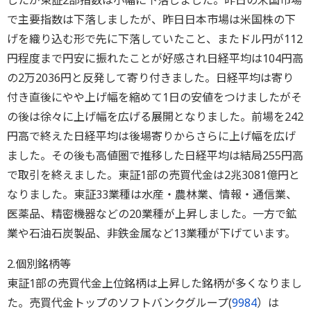
したが東証2部指数は小幅に下落しました。昨日の米国市場
で主要指数は下落しましたが、昨日日本市場は米国株の下
げを織り込む形で先に下落していたこと、またドル円が112
円程度まで円安に振れたことが好感され日経平均は104円高
の2万2036円と反発して寄り付きました。日経平均は寄り
付き直後にやや上げ幅を縮めて1日の安値をつけましたがそ
の後は徐々に上げ幅を広げる展開となりました。前場を242
円高で終えた日経平均は後場寄りからさらに上げ幅を広げ
ました。その後も高値圏で推移した日経平均は結局255円高
で取引を終えました。東証1部の売買代金は2兆3081億円と
なりました。東証33業種は水産・農林業、情報・通信業、
医薬品、精密機器などの20業種が上昇しました。一方で鉱
業や石油石炭製品、非鉄金属など13業種が下げています。
2.個別銘柄等
東証1部の売買代金上位銘柄は上昇した銘柄が多くなりまし
た。売買代金トップのソフトバンクグループ(
9984
）は