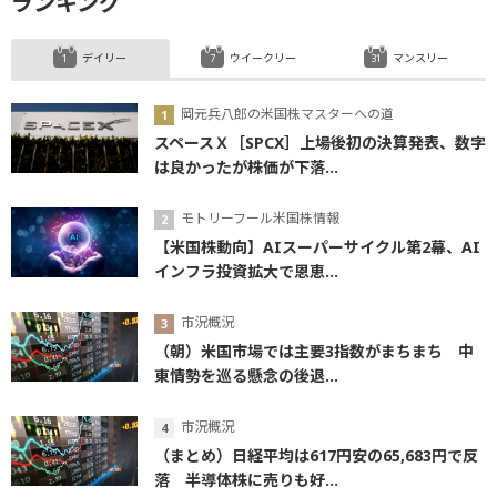
ランキング
デイリー
ウイークリー
マンスリー
岡元兵八郎の米国株マスターへの道
スペースＸ［SPCX］上場後初の決算発表、数字
は良かったが株価が下落...
モトリーフール米国株情報
【米国株動向】AIスーパーサイクル第2幕、AI
インフラ投資拡大で恩恵...
市況概況
（朝）米国市場では主要3指数がまちまち 中
東情勢を巡る懸念の後退...
市況概況
（まとめ）日経平均は617円安の65,683円で反
落 半導体株に売りも好...