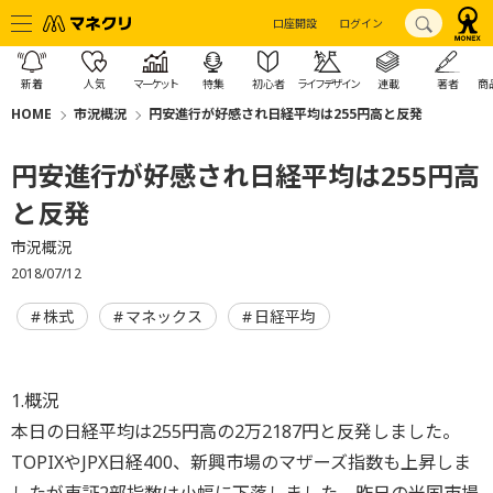
口座開設
ログイン
新着
人気
マーケット
特集
初心者
ライフデザイン
連載
著者
商
HOME
市況概況
円安進行が好感され日経平均は255円高と反発
円安進行が好感され日経平均は255円高
と反発
市況概況
2018/07/12
株式
マネックス
日経平均
1.概況
本日の日経平均は255円高の2万2187円と反発しました。
TOPIXやJPX日経400、新興市場のマザーズ指数も上昇しま