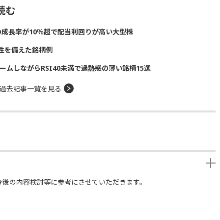
読む
の成長率が10％超で配当利回りが高い大型株
性を備えた銘柄例
ームしながらRSI40未満で過熱感の薄い銘柄15選
過去記事一覧を見る
今後の内容検討等に参考にさせていただきます。