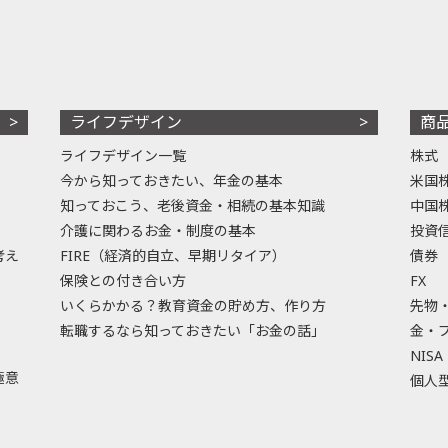
ライフデザイン
商
ライフデザイン一覧
株式
今から知っておきたい、年金の基本
米国
知っておこう、老後資金・相続の基本知識
中国
介護に関わるお金・制度の基本
投資
考え
FIRE（経済的自立、早期リタイア）
債券
保険との付き合い方
FX
いくらかかる？教育資金の貯め方、作り方
先物
転職するなら知っておきたい「お金の話」
金・
NISA
極意
個人型