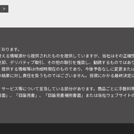
ております。
考える情報源から提供されたものを提供していますが、当社はその正確
売却、デリバティブ取引、その他の取引を推奨し、勧誘するものではあ
。提供する情報等は作成時現在のものであり、今後予告なしに変更また
の結果に対し責任を負うものではございません。投資にかかる最終決定
・サービス等について言及している部分があります。商品ごとに手数料
書面」、「目論見書」、「目論見書補完書面」または当社ウェブサイト