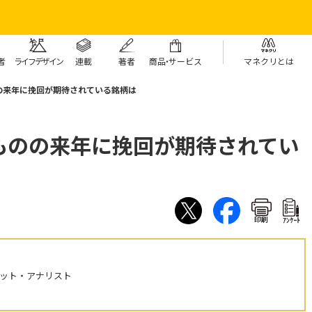
者
ライフデザイン
連載
著者
商
品・
サービス
マネクリとは
の来年に挽回が期待されている銘柄は
ものの来年に挽回が期待されてい
印刷
ｱﾝｹｰﾄ
ケット・アナリスト