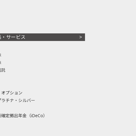
品・サービス
株
株
信託
・オプション
プラチナ・シルバー
確定拠出年金（iDeCo）