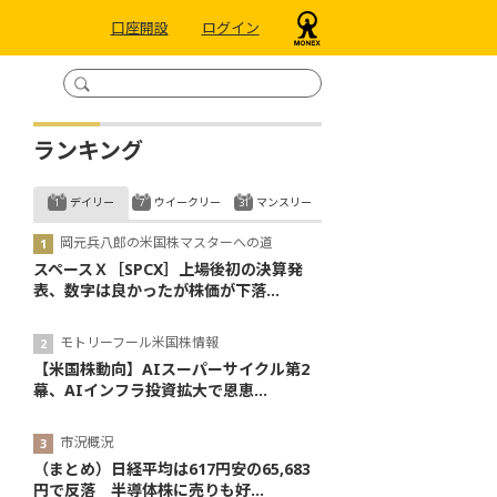
口座開設
ログイン
ランキング
デイリー
ウイークリー
マンスリー
岡元兵八郎の米国株マスターへの道
スペースＸ［SPCX］上場後初の決算発
表、数字は良かったが株価が下落...
モトリーフール米国株情報
【米国株動向】AIスーパーサイクル第2
幕、AIインフラ投資拡大で恩恵...
市況概況
（まとめ）日経平均は617円安の65,683
円で反落 半導体株に売りも好...