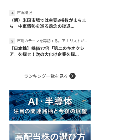
市況概況
（朝）米国市場では主要3指数がまちま
ち 中東情勢を巡る懸念の後退...
市場のテーマを再訪する。アナリストが読み解くテーマの本質
【日本株】株価77倍「第二のキオクシ
ア」を探せ！次の大化け企業を探...
ランキング一覧を見る