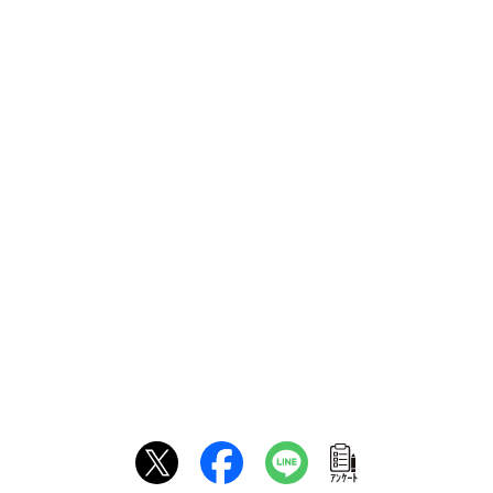
ｱﾝｹｰﾄ