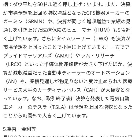
柄でダウ平均を50ドル近く押し上げています。また、決算
が市場予想を上回る増収増益となったGPS機器メーカーの
ガーミン（GRMN）や、決算が同じく増収増益で業績の見
通しを引き上げた医療保険のヒューマナ（HUM）も5％近
く上げています。さらにタイムワーナー（TWX）も決算が
市場予想を上回ったことで小幅に上げています。一方でア
プライドマテリアルズ（AMAT）やラム・リサーチ
（LRCX）といった半導体関連銘柄が大きく下げたほか、決
算が減収減益だった自動車ディーラーのオートネーション
（AN）や、業績見通しが物足りないと受け止められた医療
サービス大手のカーディナルヘルス（CAH）が大幅安とな
っています。なお、取引終了後に決算を発表した電気自動
車メーカーのテスラ（TSLA）は予想を上回る増収となった
ことから時間外で大きく上げています。
5.為替・金利等