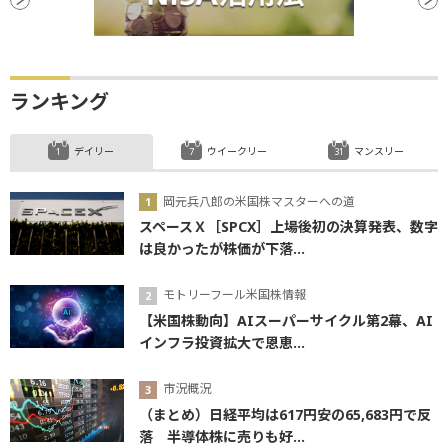
ランキング
デイリー
ウイークリー
マンスリー
岡元兵八郎の米国株マスターへの道
スペースＸ［SPCX］上場後初の決算発表、数字
は良かったが株価が下落...
モトリーフール米国株情報
【米国株動向】AIスーパーサイクル第2幕、AI
インフラ投資拡大で恩恵...
市況概況
（まとめ）日経平均は617円安の65,683円で反
落 半導体株に売りも好...