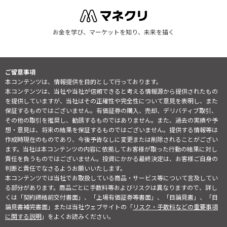
お金を学び、マーケットを知り、未来を描く
ご留意事項
本コンテンツは、情報提供を目的として行っております。
本コンテンツは、当社や当社が信頼できると考える情報源から提供されたもの
を提供していますが、当社はその正確性や完全性について意見を表明し、また
保証するものではございません。有価証券の購入、売却、デリバティブ取引、
その他の取引を推奨し、勧誘するものではありません。また、過去の実績や予
想・意見は、将来の結果を保証するものではございません。提供する情報等は
作成時現在のものであり、今後予告なしに変更または削除されることがござい
ます。当社は本コンテンツの内容に依拠してお客様が取った行動の結果に対し
責任を負うものではございません。投資にかかる最終決定は、お客様ご自身の
判断と責任でなさるようお願いいたします。
本コンテンツでは当社でお取扱している商品・サービス等について言及してい
る部分があります。商品ごとに手数料等およびリスクは異なりますので、詳し
くは「契約締結前交付書面」、「上場有価証券等書面」、「目論見書」、「目
論見書補完書面」または当社ウェブサイトの「
リスク・手数料などの重要事項
に関する説明
」をよくお読みください。