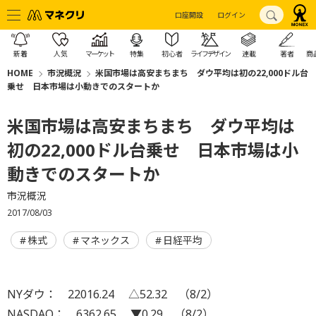
口座開設
ログイン
新着
人気
マーケット
特集
初心者
ライフデザイン
連載
著者
商
HOME
市況概況
米国市場は高安まちまち ダウ平均は初の22,000ドル台
乗せ 日本市場は小動きでのスタートか
米国市場は高安まちまち ダウ平均は
初の22,000ドル台乗せ 日本市場は小
動きでのスタートか
市況概況
2017/08/03
株式
マネックス
日経平均
NYダウ： 22016.24 △52.32 （8/2）
NASDAQ： 6362.65 ▼0.29 （8/2）