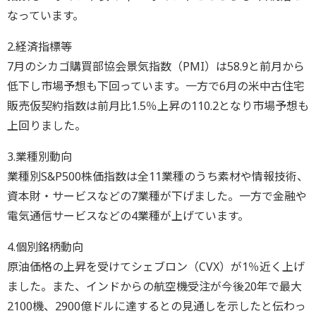
なっています。
2.経済指標等
7月のシカゴ購買部協会景気指数（PMI）は58.9と前月から
低下し市場予想も下回っています。一方で6月の米中古住宅
販売仮契約指数は前月比1.5％上昇の110.2となり市場予想も
上回りました。
3.業種別動向
業種別S&P500株価指数は全11業種のうち素材や情報技術、
資本財・サービスなどの7業種が下げました。一方で金融や
電気通信サービスなどの4業種が上げています。
4.個別銘柄動向
原油価格の上昇を受けてシェブロン（CVX）が1％近く上げ
ました。また、インドからの航空機受注が今後20年で最大
2100機、2900億ドルに達するとの見通しを示したと伝わっ