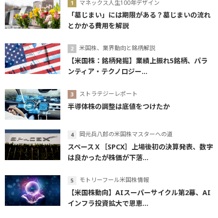
マネックス人生100年デザイン
「墓じまい」には期限がある？墓じまいの流れ
とかかる費用を解説
米国株、業界動向と銘柄解説
【米国株：銘柄発掘】業績上振れ5銘柄、パラ
ンティア・テクノロジー...
ストラテジーレポート
半導体株の調整は底値をつけたか
岡元兵八郎の米国株マスターへの道
スペースＸ［SPCX］上場後初の決算発表、数字
は良かったが株価が下落...
モトリーフール米国株情報
【米国株動向】AIスーパーサイクル第2幕、AI
インフラ投資拡大で恩恵...