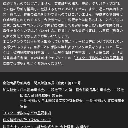
保証するものではございません。有価証券の購入、売却、デリバティブ取引、
その他の取引を推奨し、勧誘するものではありません。また、過去の実績や予
想・意見は、将来の結果を保証するものではございません。提供する情報等は
作成時現在のものであり、今後予告なしに変更または削除されることがござい
ます。当社は本コンテンツの内容に依拠してお客様が取った行動の結果に対し
責任を負うものではございません。投資にかかる最終決定は、お客様ご自身の
判断と責任でなさるようお願いいたします。
本コンテンツでは当社でお取扱している商品・サービス等について言及してい
る部分があります。商品ごとに手数料等およびリスクは異なりますので、詳し
くは「契約締結前交付書面」、「上場有価証券等書面」、「目論見書」、「目
論見書補完書面」または当社ウェブサイトの「
リスク・手数料などの重要事項
に関する説明
」をよくお読みください。
金融商品取引業者 関東財務局長（金商）第165号
日本証券業協会、一般社団法人 第二種金融商品取引業協会、一般社
団法人 金融先物取引業協会、
一般社団法人 日本暗号資産等取引業協会、一般社団法人 資産運用業
協会
リスク・手数料などの重要事項
個人情報のお取り扱いについて
マネックス証券株式会社
会社概要
お問合せ