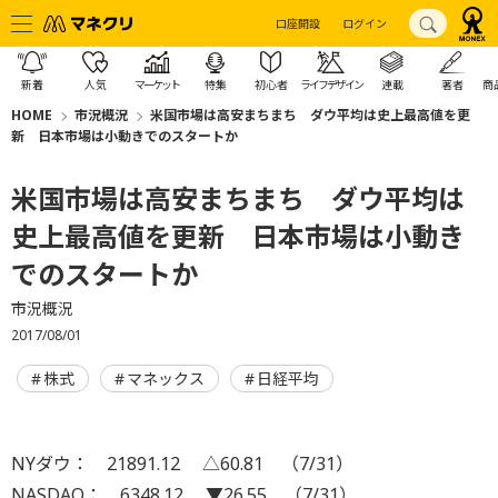
口座開設
ログイン
新着
人気
マーケット
特集
初心者
ライフデザイン
連載
著者
商
HOME
市況概況
米国市場は高安まちまち ダウ平均は史上最高値を更
新 日本市場は小動きでのスタートか
米国市場は高安まちまち ダウ平均は
史上最高値を更新 日本市場は小動き
でのスタートか
市況概況
2017/08/01
株式
マネックス
日経平均
NYダウ： 21891.12 △60.81 （7/31）
NASDAQ： 6348.12 ▼26.55 （7/31）