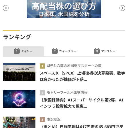
ランキング
デイリー
ウイークリー
マンスリー
岡元兵八郎の米国株マスターへの道
スペースＸ［SPCX］上場後初の決算発表、数字
は良かったが株価が下落...
モトリーフール米国株情報
【米国株動向】AIスーパーサイクル第2幕、AI
インフラ投資拡大で恩恵...
市況概況
（まとめ）日経平均は617円安の65,683円で反