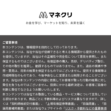
お金を学び、マーケットを知り、未来を描く
ご留意事項
本コンテンツは、情報提供を目的として行っております。
本コンテンツは、当社や当社が信頼できると考える情報源から提供されたもの
を提供していますが、当社はその正確性や完全性について意見を表明し、また
保証するものではございません。有価証券の購入、売却、デリバティブ取引、
その他の取引を推奨し、勧誘するものではありません。また、過去の実績や予
想・意見は、将来の結果を保証するものではございません。提供する情報等は
作成時現在のものであり、今後予告なしに変更または削除されることがござい
ます。当社は本コンテンツの内容に依拠してお客様が取った行動の結果に対し
責任を負うものではございません。投資にかかる最終決定は、お客様ご自身の
判断と責任でなさるようお願いいたします。
本コンテンツでは当社でお取扱している商品・サービス等について言及してい
る部分があります。商品ごとに手数料等およびリスクは異なりますので、詳し
くは「契約締結前交付書面」、「上場有価証券等書面」、「目論見書」、「目
論見書補完書面」または当社ウェブサイトの「
リスク・手数料などの重要事項