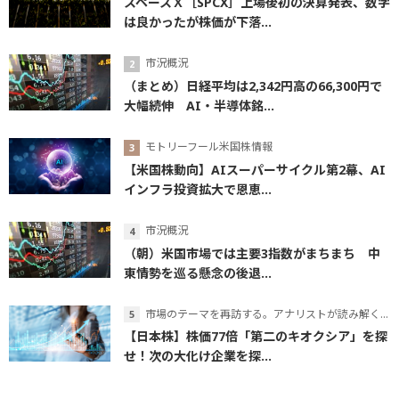
スペースＸ［SPCX］上場後初の決算発表、数字
は良かったが株価が下落...
市況概況
（まとめ）日経平均は2,342円高の66,300円で
大幅続伸 AI・半導体銘...
モトリーフール米国株情報
【米国株動向】AIスーパーサイクル第2幕、AI
インフラ投資拡大で恩恵...
市況概況
（朝）米国市場では主要3指数がまちまち 中
東情勢を巡る懸念の後退...
市場のテーマを再訪する。アナリストが読み解くテーマの本質
【日本株】株価77倍「第二のキオクシア」を探
せ！次の大化け企業を探...