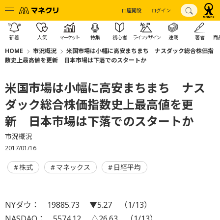
口座開設
ログイン
新着
人気
マーケット
特集
初心者
ライフデザイン
連載
著者
商
HOME
市況概況
米国市場は小幅に高安まちまち ナスダック総合株価指
数史上最高値を更新 日本市場は下落でのスタートか
米国市場は小幅に高安まちまち ナス
ダック総合株価指数史上最高値を更
新 日本市場は下落でのスタートか
市況概況
2017/01/16
株式
マネックス
日経平均
NYダウ： 19885.73 ▼5.27 （1/13）
NASDAQ： 5574.12 △26.63 （1/13）