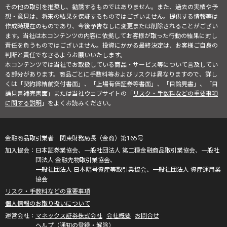
その他の取引を推奨し、勧誘するものではありません。また、過去の実績や予
想・意見は、将来の結果を保証するものではございません。提供する情報等は
作成時現在のものであり、今後予告なしに変更または削除されることがござい
ます。当社は本コンテンツの内容に依拠してお客様が取った行動の結果に対し
責任を負うものではございません。投資にかかる最終決定は、お客様ご自身の
判断と責任でなさるようお願いいたします。
本コンテンツでは当社でお取扱している商品・サービス等について言及してい
る部分があります。商品ごとに手数料等およびリスクは異なりますので、詳し
くは「契約締結前交付書面」、「上場有価証券等書面」、「目論見書」、「目
論見書補完書面」または当社ウェブサイトの「
リスク・手数料などの重要事項
に関する説明
」をよくお読みください。
金融商品取引業者 関東財務局長（金商）第165号
日本証券業協会、一般社団法人 第二種金融商品取引業協会、一般社
団法人 金融先物取引業協会、
一般社団法人 日本暗号資産等取引業協会、一般社団法人 資産運用業
協会
リスク・手数料などの重要事項
個人情報のお取り扱いについて
マネックス証券株式会社
会社概要
お問合せ
ヘルプ（通知の登録・解除）