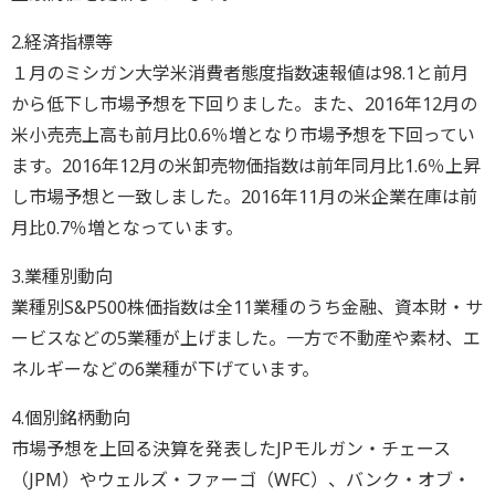
2.経済指標等
１月のミシガン大学米消費者態度指数速報値は98.1と前月
から低下し市場予想を下回りました。また、2016年12月の
米小売売上高も前月比0.6％増となり市場予想を下回ってい
ます。2016年12月の米卸売物価指数は前年同月比1.6％上昇
し市場予想と一致しました。2016年11月の米企業在庫は前
月比0.7％増となっています。
3.業種別動向
業種別S&P500株価指数は全11業種のうち金融、資本財・サ
ービスなどの5業種が上げました。一方で不動産や素材、エ
ネルギーなどの6業種が下げています。
4.個別銘柄動向
市場予想を上回る決算を発表したJPモルガン・チェース
（JPM）やウェルズ・ファーゴ（WFC）、バンク・オブ・