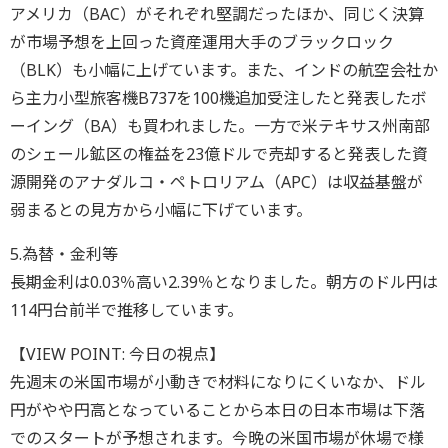
アメリカ（BAC）がそれぞれ堅調だったほか、同じく決算
が市場予想を上回った資産運用大手のブラックロック
（BLK）も小幅に上げています。また、インドの航空会社か
ら主力小型旅客機B737を100機追加受注したと発表したボ
ーイング（BA）も買われました。一方で米テキサス州南部
のシェール鉱区の権益を23億ドルで売却すると発表した資
源開発のアナダルコ・ペトロリアム（APC）は収益基盤が
弱まるとの見方から小幅に下げています。
5.為替・金利等
長期金利は0.03％高い2.39％となりました。朝方のドル円は
114円台前半で推移しています。
【VIEW POINT: 今日の視点】
先週末の米国市場が小動きで材料になりにくいなか、ドル
円がやや円高となっていることから本日の日本市場は下落
でのスタートが予想されます。今晩の米国市場が休場で様