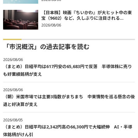
【日本株】映画『ちいかわ』が大ヒット中の東
宝（9602）など、久しぶりに注目される...
2026/08/06
「市況概況」の過去記事を読む
2026/08/06
（まとめ）日経平均は617円安の65,683円で反落 半導体株に売り
も好業績銘柄が支え
2026/08/06
（朝）米国市場では主要3指数がまちまち 中東情勢を巡る懸念の後
退と好決算が支え
2026/08/05
（まとめ）日経平均は2,342円高の66,300円で大幅続伸 AI・半導
体銘柄がけん引