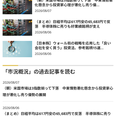
（朝）米国市場は3指数揃って下落 中東情勢悪
化懸念から投資家心理が悪化し売り優...
2026/08/07
（まとめ）日経平均は617円安の65,683円で反
落 半導体株に売りも好業績銘柄が支え
2026/08/06
【日本株】ウォール街の戦略を応用した「良い
会社を安く買う」投資法、参考銘柄15選...
2026/08/06
「市況概況」の過去記事を読む
2026/08/07
（朝）米国市場は3指数揃って下落 中東情勢悪化懸念から投資家心
理が悪化し売り優勢の展開
2026/08/06
（まとめ）日経平均は617円安の65,683円で反落 半導体株に売り