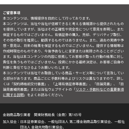
ご留意事項
本コンテンツは、情報提供を目的として行っております。
本コンテンツは、当社や当社が信頼できると考える情報源から提供されたもの
を提供していますが、当社はその正確性や完全性について意見を表明し、また
保証するものではございません。有価証券の購入、売却、デリバティブ取引、
その他の取引を推奨し、勧誘するものではありません。また、過去の実績や予
想・意見は、将来の結果を保証するものではございません。提供する情報等は
作成時現在のものであり、今後予告なしに変更または削除されることがござい
ます。当社は本コンテンツの内容に依拠してお客様が取った行動の結果に対し
責任を負うものではございません。投資にかかる最終決定は、お客様ご自身の
判断と責任でなさるようお願いいたします。
本コンテンツでは当社でお取扱している商品・サービス等について言及してい
る部分があります。商品ごとに手数料等およびリスクは異なりますので、詳し
くは「契約締結前交付書面」、「上場有価証券等書面」、「目論見書」、「目
論見書補完書面」または当社ウェブサイトの「
リスク・手数料などの重要事項
に関する説明
」をよくお読みください。
金融商品取引業者 関東財務局長（金商）第165号
日本証券業協会、一般社団法人 第二種金融商品取引業協会、一般社
団法人 金融先物取引業協会、