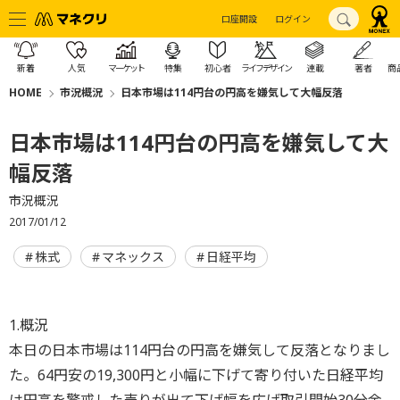
口座開設
ログイン
新着
人気
マーケット
特集
初心者
ライフデザイン
連載
著者
商
HOME
市況概況
日本市場は114円台の円高を嫌気して大幅反落
日本市場は114円台の円高を嫌気して大
幅反落
市況概況
2017/01/12
株式
マネックス
日経平均
1.概況
本日の日本市場は114円台の円高を嫌気して反落となりまし
た。64円安の19,300円と小幅に下げて寄り付いた日経平均