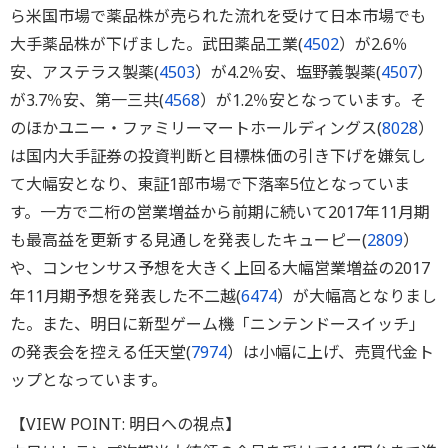
ら米国市場で薬品株が売られた流れを受けて日本市場でも
大手薬品株が下げました。武田薬品工業(
4502
）が2.6％
安、アステラス製薬(
4503
）が4.2％安、塩野義製薬(
4507
）
が3.7％安、第一三共(
4568
）が1.2％安となっています。そ
のほかユニー・ファミリーマートホールディングス(
8028
）
は国内大手証券の投資判断と目標株価の引き下げを嫌気し
て大幅安となり、東証1部市場で下落率5位となっていま
す。一方で二桁の営業増益から前期に続いて2017年11月期
も最高益を更新する見通しを発表したキューピー(
2809
）
や、コンセンサス予想を大きく上回る大幅営業増益の2017
年11月期予想を発表した不二越(
6474
）が大幅高となりまし
た。また、明日に新型ゲーム機「ニンテンドースイッチ」
の発表会を控える任天堂(
7974
）は小幅に上げ、売買代金ト
ップとなっています。
【VIEW POINT: 明日への視点】