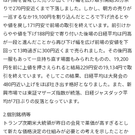
は円高を警戒した売りが出て下げ幅を広げ取引開始30分余
りで270円安近くまで下落しました。しかし、朝方の売りが
一巡するなか19,100円を割り込んだところで下げ渋るとや
や値を戻し171円安で前場の取引を終えています。前引けか
らやや値を下げ188円安で寄り付いた後場の日経平均は円高
が一段と進んだことから再び下げ幅を広げ前場の安値を下
回って13時過ぎに300円近くまで売られました。その後円高
一服もあって一旦持ち直す場面もみられたものの、19,200
円を前に上値を押さえられると結局229円安の19,134円で取
引を終えています。そしてこの結果、日経平均は大発会の
480円近い上げをほぼ吐き出す格好となりました。また、新
興市場では東証マザーズ指数が続落、日経ジャスダック平
均が7日ぶりの反落となっています。
2.個別銘柄等
トランプ次期米大統領が昨日の会見で薬価が高すぎるとし
て新たな価格決定の仕組みが必要との考えを示したことか