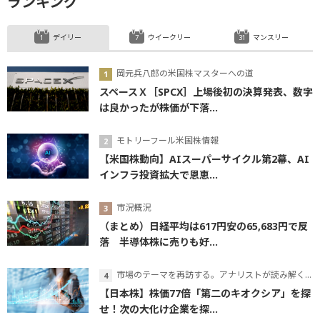
ランキング
デイリー
ウイークリー
マンスリー
岡元兵八郎の米国株マスターへの道
スペースＸ［SPCX］上場後初の決算発表、数字
は良かったが株価が下落...
モトリーフール米国株情報
【米国株動向】AIスーパーサイクル第2幕、AI
インフラ投資拡大で恩恵...
市況概況
（まとめ）日経平均は617円安の65,683円で反
落 半導体株に売りも好...
市場のテーマを再訪する。アナリストが読み解くテーマの本質
【日本株】株価77倍「第二のキオクシア」を探
せ！次の大化け企業を探...