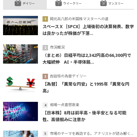
デイリー
ウイークリー
マンスリー
岡元兵八郎の米国株マスターへの道
スペースＸ［SPCX］上場後初の決算発表、数字
は良かったが株価が下落...
市況概況
（まとめ）日経平均は2,342円高の66,300円で
大幅続伸 AI・半導体銘...
吉田恒の為替デイリー
【為替】「異常な円安」と1995年「異常な円
高」
相場一点喜怒哀楽
【日本株】8月は前半高・後半安となる可能
性、高値掴みに注意か
市場のテーマを再訪する。アナリストが読み解くテーマの本質