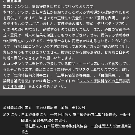
ご留意事項
本コンテンツは、情報提供を目的として行っております。
本コンテンツは、当社や当社が信頼できると考える情報源から提供されたもの
を提供していますが、当社はその正確性や完全性について意見を表明し、また
保証するものではございません。有価証券の購入、売却、デリバティブ取引、
その他の取引を推奨し、勧誘するものではありません。また、過去の実績や予
想・意見は、将来の結果を保証するものではございません。提供する情報等は
作成時現在のものであり、今後予告なしに変更または削除されることがござい
ます。当社は本コンテンツの内容に依拠してお客様が取った行動の結果に対し
責任を負うものではございません。投資にかかる最終決定は、お客様ご自身の
判断と責任でなさるようお願いいたします。
本コンテンツでは当社でお取扱している商品・サービス等について言及してい
る部分があります。商品ごとに手数料等およびリスクは異なりますので、詳し
くは「契約締結前交付書面」、「上場有価証券等書面」、「目論見書」、「目
論見書補完書面」または当社ウェブサイトの「
リスク・手数料などの重要事項
に関する説明
」をよくお読みください。
金融商品取引業者 関東財務局長（金商）第165号
日本証券業協会、一般社団法人 第二種金融商品取引業協会、一般社
団法人 金融先物取引業協会、
一般社団法人 日本暗号資産等取引業協会、一般社団法人 資産運用業
協会