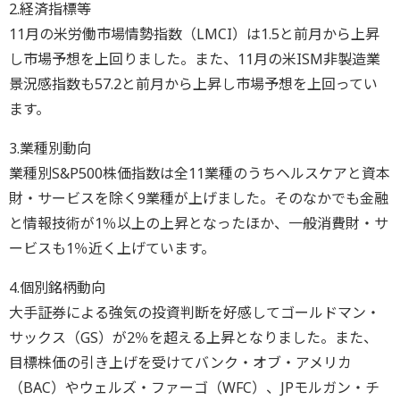
2.経済指標等
11月の米労働市場情勢指数（LMCI）は1.5と前月から上昇
し市場予想を上回りました。また、11月の米ISM非製造業
景況感指数も57.2と前月から上昇し市場予想を上回ってい
ます。
3.業種別動向
業種別S&P500株価指数は全11業種のうちヘルスケアと資本
財・サービスを除く9業種が上げました。そのなかでも金融
と情報技術が1％以上の上昇となったほか、一般消費財・サ
ービスも1％近く上げています。
4.個別銘柄動向
大手証券による強気の投資判断を好感してゴールドマン・
サックス（GS）が2％を超える上昇となりました。また、
目標株価の引き上げを受けてバンク・オブ・アメリカ
（BAC）やウェルズ・ファーゴ（WFC）、JPモルガン・チ