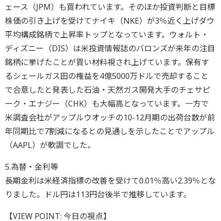
ェース（JPM）も買われています。そのほか投資判断と目標
株価の引き上げを受けてナイキ（NKE）が3％近く上げダウ
平均構成銘柄で上昇率トップとなっています。ウォルト・
ディズニー（DIS）は米投資情報誌のバロンズが来年の注目
銘柄に挙げたことが買い材料視され上げています。保有す
るシェールガス田の権益を4億5000万ドルで売却すること
で合意したと発表した石油・天然ガス開発大手のチェサピ
ーク・エナジー（CHK）も大幅高となっています。一方で
米調査会社がアップルウオッチの10-12月期の出荷台数が前
年同期比で7割減になるとの見通しを示したことでアップル
（AAPL）が軟調でした。
5.為替・金利等
長期金利は米経済指標の改善を受けて0.01％高い2.39％とな
りました。ドル円は113円台後半で推移しています。
【VIEW POINT: 今日の視点】