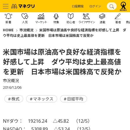
口座開設
ログイン
新着
人気
マーケット
特集
初心者
ライフデザイン
連載
著者
商
HOME
市況概況
米国市場は原油高や良好な経済指標を好感して上昇 ダ
ウ平均は史上最高値を更新 日本市場は米国株高で反発か
米国市場は原油高や良好な経済指標を
好感して上昇 ダウ平均は史上最高値
を更新 日本市場は米国株高で反発か
市況概況
2016/12/06
株式
マネックス
日経平均
NYダウ： 19216.24 △45.82 （12/5）
NASDAQ： 5308.89 △53.24 （12/5）