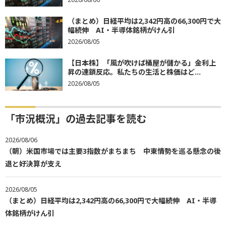
（まとめ）日経平均は2,342円高の66,300円で大
幅続伸 AI・半導体銘柄がけん引
2026/08/05
【日本株】「風が吹けば桶屋が儲かる」金利上
昇の連鎖反応。私たちの生活と株価はど...
2026/08/05
「市況概況」の過去記事を読む
2026/08/06
（朝）米国市場では主要3指数がまちまち 中東情勢を巡る懸念の後
退と好決算が支え
2026/08/05
（まとめ）日経平均は2,342円高の66,300円で大幅続伸 AI・半導
体銘柄がけん引