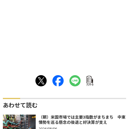
ｱﾝｹｰﾄ
あわせて読む
（朝）米国市場では主要3指数がまちまち 中東
情勢を巡る懸念の後退と好決算が支え
2026/08/06