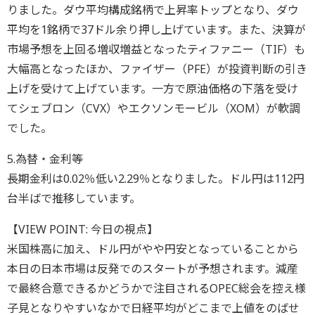
りました。ダウ平均構成銘柄で上昇率トップとなり、ダウ
平均を1銘柄で37ドル余り押し上げています。また、決算が
市場予想を上回る増収増益となったティファニー（TIF）も
大幅高となったほか、ファイザー（PFE）が投資判断の引き
上げを受けて上げています。一方で原油価格の下落を受け
てシェブロン（CVX）やエクソンモービル（XOM）が軟調
でした。
5.為替・金利等
長期金利は0.02％低い2.29％となりました。ドル円は112円
台半ばで推移しています。
【VIEW POINT: 今日の視点】
米国株高に加え、ドル円がやや円安となっていることから
本日の日本市場は反発でのスタートが予想されます。減産
で最終合意できるかどうかで注目されるOPEC総会を控え様
子見となりやすいなかで日経平均がどこまで上値をのばせ