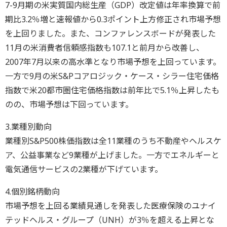
7-9月期の米実質国内総生産（GDP）改定値は年率換算で前
期比3.2％増と速報値から0.3ポイント上方修正され市場予想
を上回りました。また、コンファレンスボードが発表した
11月の米消費者信頼感指数も107.1と前月から改善し、
2007年7月以来の高水準となり市場予想を上回っています。
一方で9月の米S&Pコアロジック・ケース・シラー住宅価格
指数で米20都市圏住宅価格指数は前年比で5.1％上昇したも
のの、市場予想は下回っています。
3.業種別動向
業種別S&P500株価指数は全11業種のうち不動産やヘルスケ
ア、公益事業など9業種が上げました。一方でエネルギーと
電気通信サービスの2業種が下げています。
4.個別銘柄動向
市場予想を上回る業績見通しを発表した医療保険のユナイ
テッドヘルス・グループ（UNH）が3％を超える上昇とな