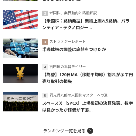
米国株、業界動向と銘柄解説
【米国株：銘柄発掘】業績上振れ5銘柄、パラ
ンティア・テクノロジー...
ストラテジーレポート
半導体株の調整は底値をつけたか
吉田恒の為替デイリー
【為替】120日MA（移動平均線）割れが示す円
売り取引の損失
岡元兵八郎の米国株マスターへの道
スペースＸ［SPCX］上場後初の決算発表、数字
は良かったが株価が下落...
ランキング一覧を見る