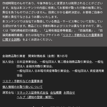
作成時現在のものであり、今後予告なしに変更または削除されることがござい
ます。当社は本コンテンツの内容に依拠してお客様が取った行動の結果に対し
責任を負うものではございません。投資にかかる最終決定は、お客様ご自身の
判断と責任でなさるようお願いいたします。
本コンテンツでは当社でお取扱している商品・サービス等について言及してい
る部分があります。商品ごとに手数料等およびリスクは異なりますので、詳し
くは「契約締結前交付書面」、「上場有価証券等書面」、「目論見書」、「目
論見書補完書面」または当社ウェブサイトの「
リスク・手数料などの重要事項
に関する説明
」をよくお読みください。
金融商品取引業者 関東財務局長（金商）第165号
日本証券業協会、一般社団法人 第二種金融商品取引業協会、一般社
団法人 金融先物取引業協会、
一般社団法人 日本暗号資産等取引業協会、一般社団法人 資産運用業
協会
リスク・手数料などの重要事項
個人情報のお取り扱いについて
マネックス証券株式会社
会社概要
お問合せ
ヘルプ（通知の登録・解除）