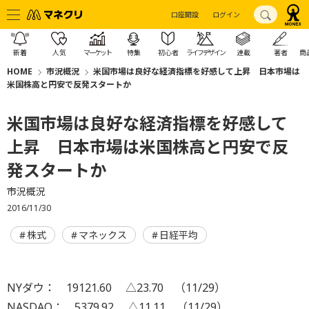
口座開設
ログイン
新着
人気
マーケット
特集
初心者
ライフデザイン
連載
著者
商
HOME
市況概況
米国市場は良好な経済指標を好感して上昇 日本市場は
米国株高と円安で反発スタートか
米国市場は良好な経済指標を好感して
上昇 日本市場は米国株高と円安で反
発スタートか
市況概況
2016/11/30
株式
マネックス
日経平均
NYダウ： 19121.60 △23.70 （11/29）
NASDAQ： 5379.92 △11.11 （11/29）